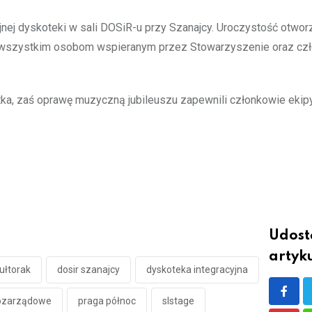
nej dyskoteki w sali DOSiR-u przy Szanajcy. Uroczystość otwor
 wszystkim osobom wspieranym przez Stowarzyszenie oraz cz
tka, zaś oprawę muzyczną jubileuszu zapewnili członkowie ekip
Udost
artyku
ułtorak
dosir szanajcy
dyskoteka integracyjna
pozarządowe
praga północ
slstage