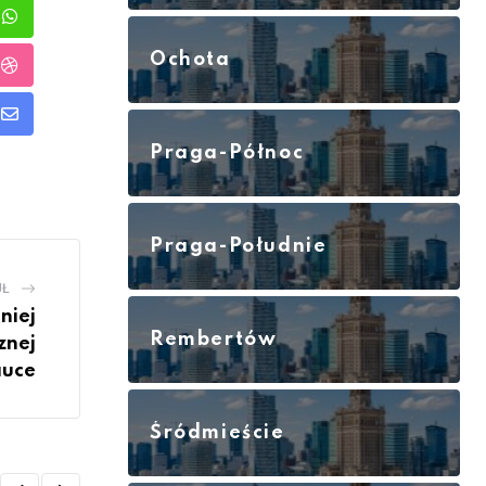
rest
Whatsapp
Ochota
StumbleUpon
Share
Praga-Północ
via
Email
Praga-Południe
UŁ
niej
Rembertów
znej
auce
Śródmieście