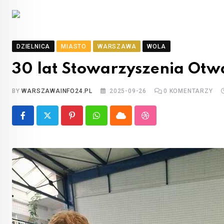
DZIELNICA
MIASTO
WARSZAWA
WOLA
30 lat Stowarzyszenia Otw
BY
WARSZAWAINFO24.PL
2025-09-26
0
KOMENTARZY
Pinterest
Whatsapp
Cloud
StumbleUpon