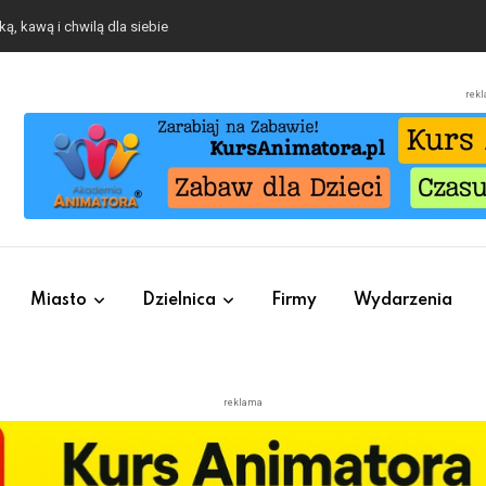
o się będzie działo 2 sierpnia
rek
Miasto
Dzielnica
Firmy
Wydarzenia
reklama