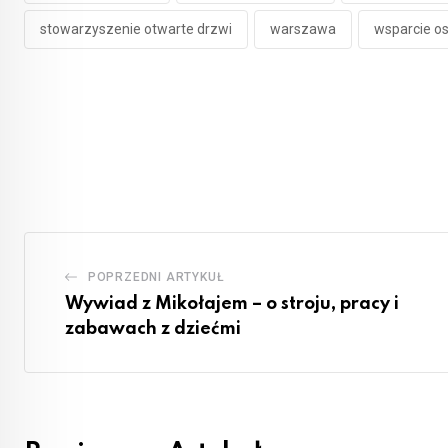
stowarzyszenie otwarte drzwi
warszawa
wsparcie o
POPRZEDNI ARTYKUŁ
Wywiad z Mikołajem – o stroju, pracy i
zabawach z dziećmi