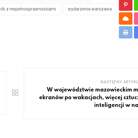
Pinte
sób z niepełnosprawnościami
wydarzenia warszawa
Cloud
Print
NASTĘPNY ARTYK
W województwie mazowieckim m
ekranów po wakacjach, więcej sztuc
inteligencji w n