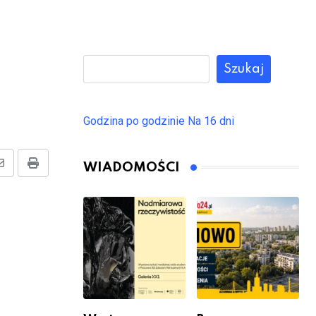
Szukaj
Godzina po godzinie
Na 16 dni
WIADOMOŚCI
Share
Print
via
Email