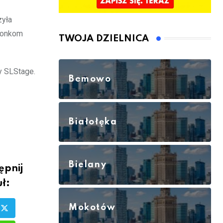
zyła
łonkom
TWOJA DZIELNICA
y SLStage.
Bemowo
Białołęka
Bielany
ępnij
ł:
Mokotów