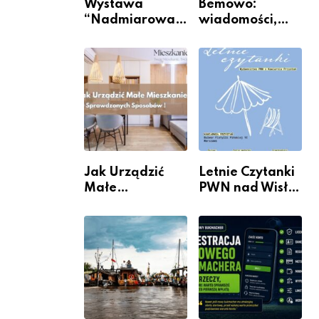
Wystawa
Bemowo:
“Nadmiarowa
wiadomości,
rzeczywistość”
informacje i
w Galerii XX1
wydarzenia z
dzielnicy
Jak Urządzić
Letnie Czytanki
Małe
PWN nad Wisłą.
Mieszkanie? 10
Niedziela z
Sposobów Na
książką, kawą i
Więcej
chwilą dla
Przestrzeni Bez
siebie
Kosztownego
Remontu