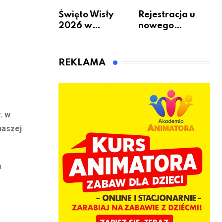
Święto Wisły
Rejestracja u
2026 w
nowego
Warszawie –
bukmachera: 8
kiedy, gdzie i co
rzeczy, które
się będzie działo
warto
REKLAMA
2 sierpnia
sprawdzić przed
pierwszą
wpłatą
. w
naszej
a