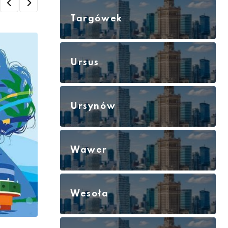
Targówek
Ursus
Ursynów
Wawer
Wesoła