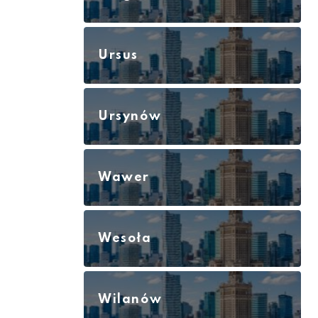
Ursus
Ursynów
Wawer
Wesoła
Wilanów