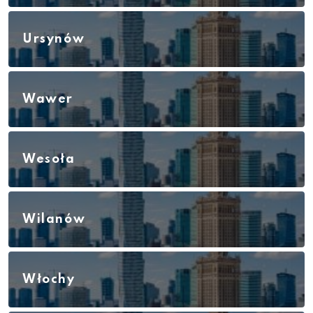
Ursynów
Wawer
Wesoła
Wilanów
Włochy