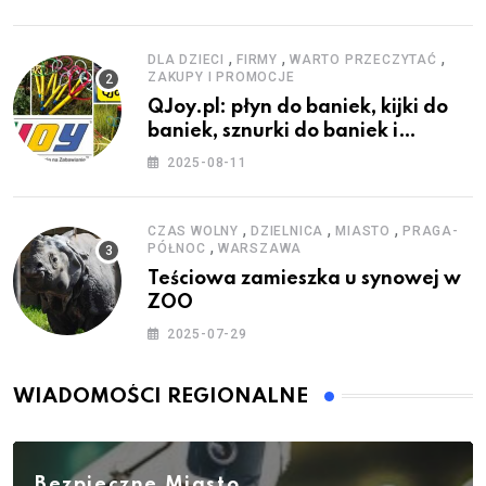
,
,
,
DLA DZIECI
FIRMY
WARTO PRZECZYTAĆ
ZAKUPY I PROMOCJE
QJoy.pl: płyn do baniek, kijki do
baniek, sznurki do baniek i
zestawy do baniek
2025-08-11
,
,
,
CZAS WOLNY
DZIELNICA
MIASTO
PRAGA-
,
PÓŁNOC
WARSZAWA
Teściowa zamieszka u synowej w
ZOO
2025-07-29
WIADOMOŚCI REGIONALNE
Bezpieczne Miasto