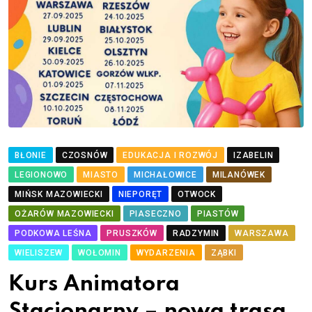
BŁONIE
CZOSNÓW
EDUKACJA I ROZWÓJ
IZABELIN
LEGIONOWO
MIASTO
MICHAŁOWICE
MILANÓWEK
MIŃSK MAZOWIECKI
NIEPORĘT
OTWOCK
OŻARÓW MAZOWIECKI
PIASECZNO
PIASTÓW
PODKOWA LEŚNA
PRUSZKÓW
RADZYMIN
WARSZAWA
WIELISZEW
WOŁOMIN
WYDARZENIA
ZĄBKI
Kurs Animatora
Stacjonarny – nowa trasa