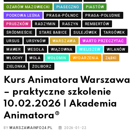
OŻARÓW MAZOWIECKI
PIASECZNO
PIASTÓW
PODKOWA LEŚNA
PRAGA-PÓŁNOC
PRAGA-POŁUDNIE
PRUSZKÓW
RADZYMIN
RASZYN
REMBERTÓW
ŚRÓDMIEŚCIE
STARE BABICE
SULEJÓWEK
TARGÓWEK
URSUS
URSYNÓW
WARSZAWA
WARTO PRZECZYTAĆ
WAWER
WESOŁA
WIĄZOWNA
WIELISZEW
WILANÓW
WŁOCHY
WOLA
WOŁOMIN
WYDARZENIA
ZĄBKI
ZIELONKA
ŻOLIBORZ
Kurs Animatora Warszawa
– praktyczne szkolenie
10.02.2026 | Akademia
Animatora®
BY
WARSZAWAINFO24.PL
2026-01-22