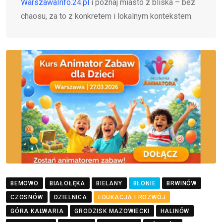
WarszawaInfo.24.pl
i poznaj miasto z bliska – bez
chaosu, za to z konkretem i lokalnym kontekstem.
BEMOWO
BIAŁOŁĘKA
BIELANY
BŁONIE
BRWINÓW
CZOSNÓW
DZIELNICA
EDUKACJA I ROZWÓJ
GÓRA KALWARIA
GRODZISK MAZOWIECKI
HALINÓW