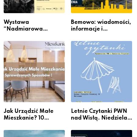
Wystawa
Bemowo: wiadomości,
“Nadmiarowa
informacje i
rzeczywistość” w
wydarzenia z dzielnicy
Galerii XX1
Jak Urządzić Małe
Letnie Czytanki PWN
Mieszkanie? 10
nad Wisłą. Niedziela z
Sposobów Na Więcej
książką, kawą i chwilą
Przestrzeni Bez
dla siebie