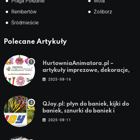
●
●
Praga Południe
Wola
●
●
Rembertów
Żoliborz
●
Śródmieście
Polecane Artykuły
HurtowniaAnimatora.pl –
artykuły imprezowe, dekoracje,
stroje i akcesoria dla animatorów
2025-08-16
QJoy.pl: płyn do baniek, kijki do
baniek, sznurki do baniek i
zestawy do baniek
2025-08-11