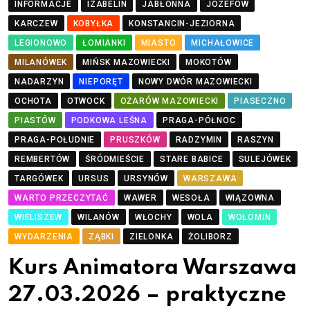
INFORMACJE
IZABELIN
JABŁONNA
JÓZEFÓW
KARCZEW
KOBYŁKA
KONSTANCIN-JEZIORNA
LEGIONOWO
ŁOMIANKI
MIASTO
MICHAŁOWICE
MILANÓWEK
MIŃSK MAZOWIECKI
MOKOTÓW
NADARZYN
NIEPORĘT
NOWY DWÓR MAZOWIECKI
OCHOTA
OTWOCK
OŻARÓW MAZOWIECKI
PIASECZNO
PIASTÓW
PODKOWA LEŚNA
PRAGA-PÓŁNOC
PRAGA-POŁUDNIE
PRUSZKÓW
RADZYMIN
RASZYN
REMBERTÓW
ŚRÓDMIEŚCIE
STARE BABICE
SULEJÓWEK
TARGÓWEK
URSUS
URSYNÓW
WARSZAWA
WARTO PRZECZYTAĆ
WAWER
WESOŁA
WIĄZOWNA
WIELISZEW
WILANÓW
WŁOCHY
WOLA
WOŁOMIN
WYDARZENIA
ZĄBKI
ZIELONKA
ŻOLIBORZ
Kurs Animatora Warszawa
27.03.2026 – praktyczne