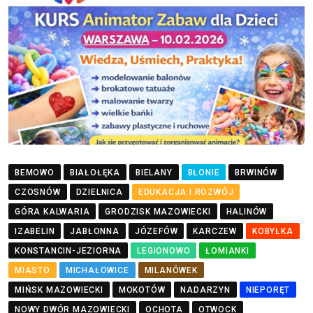
BEMOWO
BIAŁOŁĘKA
BIELANY
BŁONIE
BRWINÓW
CZOSNÓW
DZIELNICA
EDUKACJA I ROZWÓJ
GÓRA KALWARIA
GRODZISK MAZOWIECKI
HALINÓW
IZABELIN
JABŁONNA
JÓZEFÓW
KARCZEW
KOBYŁKA
KONSTANCIN-JEZIORNA
LEGIONOWO
ŁOMIANKI
MIASTO
MICHAŁOWICE
MILANÓWEK
MIŃSK MAZOWIECKI
MOKOTÓW
NADARZYN
NIEPORĘT
NOWY DWÓR MAZOWIECKI
OCHOTA
OTWOCK