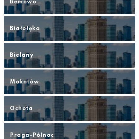
Bemowo
Białołęka
Bielany
Mokotów
Ochota
Praga-Północ