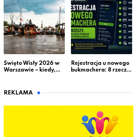
Kosztownego Remontu
Święto Wisły 2026 w
Rejestracja u nowego
Warszawie – kiedy,
bukmachera: 8 rzeczy,
gdzie i co się będzie
które warto sprawdzić
działo 2 sierpnia
przed pierwszą wpłatą
REKLAMA