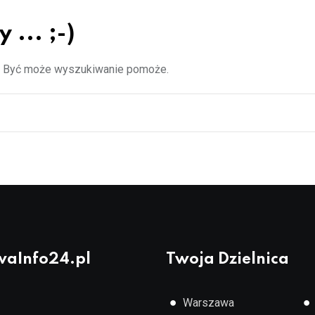
... ;-)
z. Być może wyszukiwanie pomoże.
aInfo24.pl
Twoja Dzielnica
●
●
Warszawa