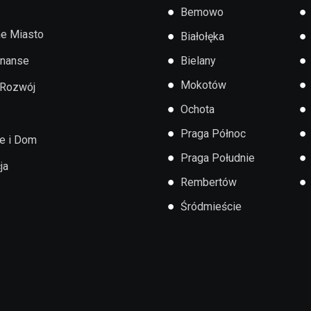
●
●
Bemowo
e Miasto
●
●
Białołęka
●
●
inanse
Bielany
●
●
Mokotów
 Rozwój
●
●
Ochota
●
●
Praga Północ
e i Dom
●
●
Praga Południe
ja
●
●
Rembertów
●
Śródmieście