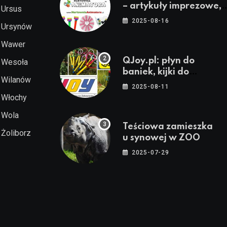
– artykuły imprezowe,
Ursus
dekoracje, stroje i
2025-08-16
Ursynów
akcesoria dla
animatorów
Wawer
QJoy.pl: płyn do
Wesoła
baniek, kijki do
Wilanów
baniek, sznurki do
2025-08-11
baniek i zestawy do
Włochy
baniek
Wola
Teściowa zamieszka
Żoliborz
u synowej w ZOO
2025-07-29