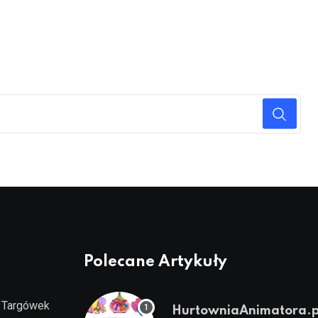
Polecane Artykuły
Targówek
HurtowniaAnimatora.p