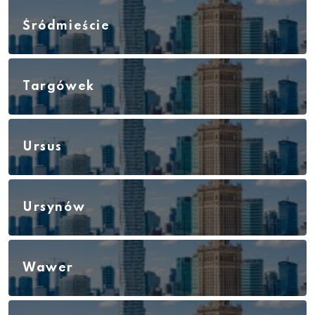
Śródmieście
Targówek
Ursus
Ursynów
Wawer