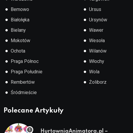
●
●
Bemowo
Ursus
●
●
Białołęka
Ursynów
●
●
Bielany
Wawer
●
●
Mokotów
Wesoła
●
●
Ochota
Wilanów
●
●
Praga Północ
Włochy
●
●
Praga Południe
Wola
●
●
Rembertów
Żoliborz
●
Śródmieście
Polecane Artykuły
HurtowniaAnimatora.pl –