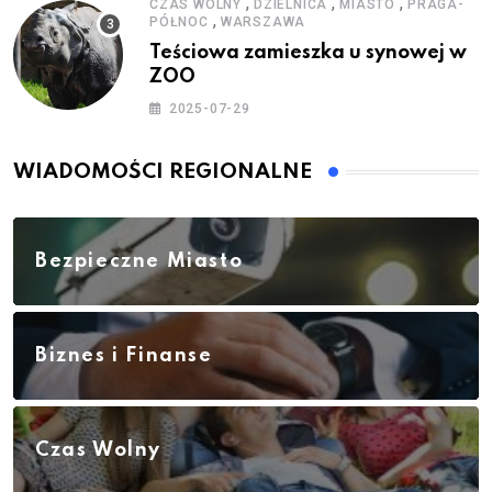
,
,
,
CZAS WOLNY
DZIELNICA
MIASTO
PRAGA-
,
PÓŁNOC
WARSZAWA
Teściowa zamieszka u synowej w
ZOO
2025-07-29
WIADOMOŚCI REGIONALNE
Bezpieczne Miasto
Biznes i Finanse
Czas Wolny