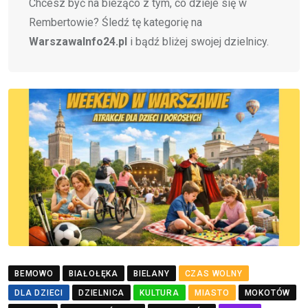
Chcesz być na bieżąco z tym, co dzieje się w
Rembertowie? Śledź tę kategorię na
WarszawaInfo24.pl
i bądź bliżej swojej dzielnicy.
BEMOWO
BIAŁOŁĘKA
BIELANY
CZAS WOLNY
DLA DZIECI
DZIELNICA
KULTURA
MIASTO
MOKOTÓW