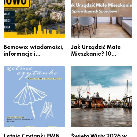
Bemowo: wiadomości,
Jak Urządzić Małe
informacje i
Mieszkanie? 10
wydarzenia z dzielnicy
Sposobów Na Więcej
Przestrzeni Bez
Kosztownego Remontu
Letnie Czytanki PWN
Święto Wisły 2026 w