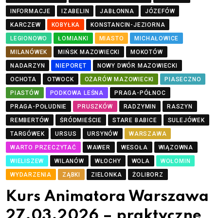
INFORMACJE
IZABELIN
JABŁONNA
JÓZEFÓW
KARCZEW
KOBYŁKA
KONSTANCIN-JEZIORNA
LEGIONOWO
ŁOMIANKI
MIASTO
MICHAŁOWICE
MILANÓWEK
MIŃSK MAZOWIECKI
MOKOTÓW
NADARZYN
NIEPORĘT
NOWY DWÓR MAZOWIECKI
OCHOTA
OTWOCK
OŻARÓW MAZOWIECKI
PIASECZNO
PIASTÓW
PODKOWA LEŚNA
PRAGA-PÓŁNOC
PRAGA-POŁUDNIE
PRUSZKÓW
RADZYMIN
RASZYN
REMBERTÓW
ŚRÓDMIEŚCIE
STARE BABICE
SULEJÓWEK
TARGÓWEK
URSUS
URSYNÓW
WARSZAWA
WARTO PRZECZYTAĆ
WAWER
WESOŁA
WIĄZOWNA
WIELISZEW
WILANÓW
WŁOCHY
WOLA
WOŁOMIN
WYDARZENIA
ZĄBKI
ZIELONKA
ŻOLIBORZ
Kurs Animatora Warszawa
27.03.2026 – praktyczne