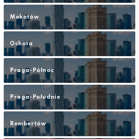
Mokotów
Ochota
Praga-Północ
Praga-Południe
Rembertów