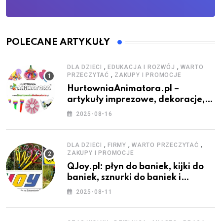
POLECANE ARTYKUŁY
,
,
DLA DZIECI
EDUKACJA I ROZWÓJ
WARTO
,
PRZECZYTAĆ
ZAKUPY I PROMOCJE
HurtowniaAnimatora.pl –
artykuły imprezowe, dekoracje,
stroje i akcesoria dla animatorów
2025-08-16
,
,
,
DLA DZIECI
FIRMY
WARTO PRZECZYTAĆ
ZAKUPY I PROMOCJE
QJoy.pl: płyn do baniek, kijki do
baniek, sznurki do baniek i
zestawy do baniek
2025-08-11