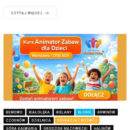
CZYTAJ WIĘCEJ
BEMOWO
BIAŁOŁĘKA
BIELANY
BŁONIE
BRWINÓW
CZOSNÓW
DZIELNICA
EDUKACJA I ROZWÓJ
GÓRA KALWARIA
GRODZISK MAZOWIECKI
HALINÓW