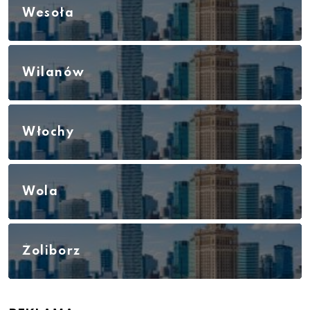
Wesoła
Wilanów
Włochy
Wola
Żoliborz