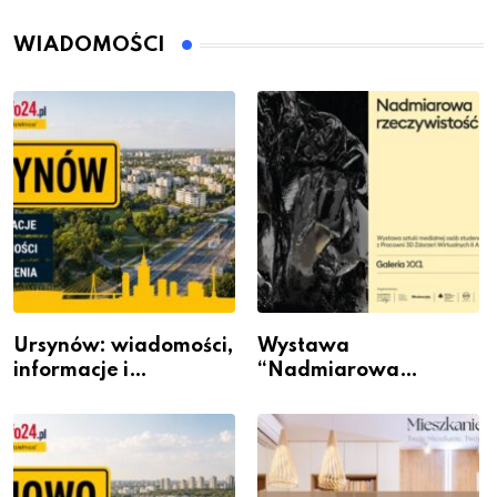
WIADOMOŚCI
Ursynów: wiadomości,
Wystawa
informacje i
“Nadmiarowa
wydarzenia z dzielnicy
rzeczywistość” w
Galerii XX1