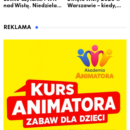
nad Wisłą. Niedziela z
Warszawie – kiedy,
książką, kawą i chwilą
gdzie i co się będzie
dla siebie
działo 2 sierpnia
REKLAMA