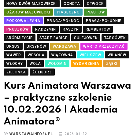
NOWY DWÓR MAZOWIECKI
OCHOTA
OTWOCK
OŻARÓW MAZOWIECKI
PIASECZNO
PIASTÓW
PODKOWA LEŚNA
PRAGA-PÓŁNOC
PRAGA-POŁUDNIE
PRUSZKÓW
RADZYMIN
RASZYN
REMBERTÓW
ŚRÓDMIEŚCIE
STARE BABICE
SULEJÓWEK
TARGÓWEK
URSUS
URSYNÓW
WARSZAWA
WARTO PRZECZYTAĆ
WAWER
WESOŁA
WIĄZOWNA
WIELISZEW
WILANÓW
WŁOCHY
WOLA
WOŁOMIN
WYDARZENIA
ZĄBKI
ZIELONKA
ŻOLIBORZ
Kurs Animatora Warszawa
– praktyczne szkolenie
10.02.2026 | Akademia
Animatora®
BY
WARSZAWAINFO24.PL
2026-01-22