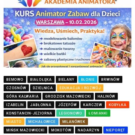
BEMOWO
BIAŁOŁĘKA
BIELANY
BŁONIE
BRWINÓW
CZOSNÓW
DZIELNICA
EDUKACJA I ROZWÓJ
GÓRA KALWARIA
GRODZISK MAZOWIECKI
HALINÓW
IZABELIN
JABŁONNA
JÓZEFÓW
KARCZEW
KOBYŁKA
KONSTANCIN-JEZIORNA
LEGIONOWO
ŁOMIANKI
MIASTO
MICHAŁOWICE
MILANÓWEK
MIŃSK MAZOWIECKI
MOKOTÓW
NADARZYN
NIEPORĘT