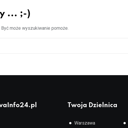
... ;-)
z. Być może wyszukiwanie pomoże.
aInfo24.pl
Twoja Dzielnica
●
●
Warszawa