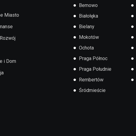
●
●
Bemowo
e Miasto
●
●
Białołęka
●
●
inanse
Bielany
●
●
Mokotów
 Rozwój
●
●
Ochota
●
●
Praga Północ
e i Dom
●
●
Praga Południe
ja
●
●
Rembertów
●
Śródmieście