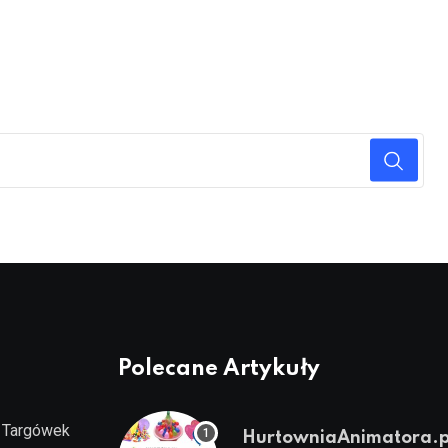
Polecane Artykuły
Targówek
HurtowniaAnimatora.p