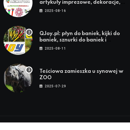
artykuły imprezowe, dekoracje,
stroje i akcesoria dla animatorów
2025-08-16
QJoy.pl: płyn do baniek, kijki do
baniek, sznurki do baniek i
zestawy do baniek
2025-08-11
Teściowa zamieszka u synowej w
ZOO
2025-07-29
© 2024-2026 Twoja Warszawa, Twoja Dzielnica™ |