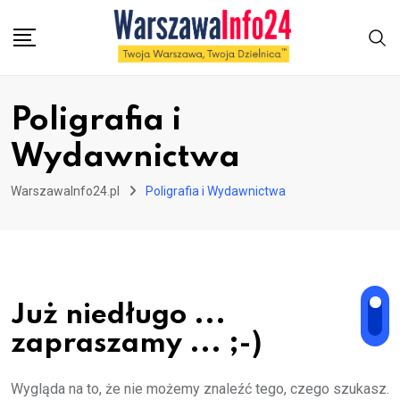
Skip
to
content
Poligrafia i
Wydawnictwa
WarszawaInfo24.pl
Poligrafia i Wydawnictwa
Już niedługo ...
zapraszamy ... ;-)
Wygląda na to, że nie możemy znaleźć tego, czego szukasz.