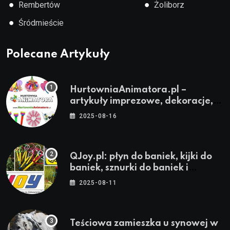
●
●
Rembertów
Żoliborz
●
Śródmieście
Polecane Artykuły
HurtowniaAnimatora.pl –
artykuły imprezowe, dekoracje,
stroje i akcesoria dla animatorów
2025-08-16
QJoy.pl: płyn do baniek, kijki do
baniek, sznurki do baniek i
zestawy do baniek
2025-08-11
Teściowa zamieszka u synowej w