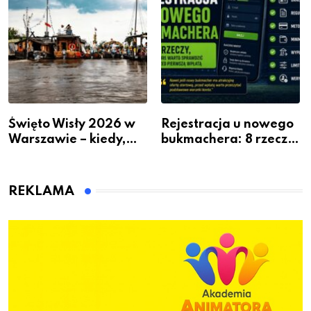
Święto Wisły 2026 w
Rejestracja u nowego
Warszawie – kiedy,
bukmachera: 8 rzeczy,
gdzie i co się będzie
które warto sprawdzić
działo 2 sierpnia
przed pierwszą wpłatą
REKLAMA