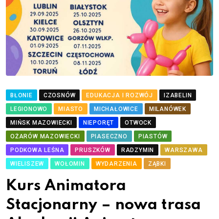
BŁONIE
CZOSNÓW
EDUKACJA I ROZWÓJ
IZABELIN
LEGIONOWO
MIASTO
MICHAŁOWICE
MILANÓWEK
MIŃSK MAZOWIECKI
NIEPORĘT
OTWOCK
OŻARÓW MAZOWIECKI
PIASECZNO
PIASTÓW
PODKOWA LEŚNA
PRUSZKÓW
RADZYMIN
WARSZAWA
WIELISZEW
WOŁOMIN
WYDARZENIA
ZĄBKI
Kurs Animatora
Stacjonarny – nowa trasa