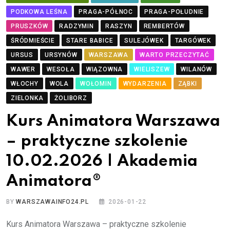
PODKOWA LEŚNA
PRAGA-PÓŁNOC
PRAGA-POŁUDNIE
PRUSZKÓW
RADZYMIN
RASZYN
REMBERTÓW
ŚRÓDMIEŚCIE
STARE BABICE
SULEJÓWEK
TARGÓWEK
URSUS
URSYNÓW
WARSZAWA
WARTO PRZECZYTAĆ
WAWER
WESOŁA
WIĄZOWNA
WIELISZEW
WILANÓW
WŁOCHY
WOLA
WOŁOMIN
WYDARZENIA
ZĄBKI
ZIELONKA
ŻOLIBORZ
Kurs Animatora Warszawa
– praktyczne szkolenie
10.02.2026 | Akademia
Animatora®
BY
WARSZAWAINFO24.PL
2026-01-22
Kurs Animatora Warszawa – praktyczne szkolenie