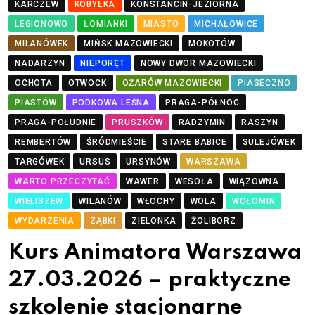
KARCZEW
KOBYŁKA
KONSTANCIN-JEZIORNA
LEGIONOWO
ŁOMIANKI
MIASTO
MICHAŁOWICE
MILANÓWEK
MIŃSK MAZOWIECKI
MOKOTÓW
NADARZYN
NIEPORĘT
NOWY DWÓR MAZOWIECKI
OCHOTA
OTWOCK
OŻARÓW MAZOWIECKI
PIASECZNO
PIASTÓW
PODKOWA LEŚNA
PRAGA-PÓŁNOC
PRAGA-POŁUDNIE
PRUSZKÓW
RADZYMIN
RASZYN
REMBERTÓW
ŚRÓDMIEŚCIE
STARE BABICE
SULEJÓWEK
TARGÓWEK
URSUS
URSYNÓW
WARSZAWA
WARTO PRZECZYTAĆ
WAWER
WESOŁA
WIĄZOWNA
WIELISZEW
WILANÓW
WŁOCHY
WOLA
WOŁOMIN
WYDARZENIA
ZĄBKI
ZIELONKA
ŻOLIBORZ
Kurs Animatora Warszawa
27.03.2026 – praktyczne
szkolenie stacjonarne