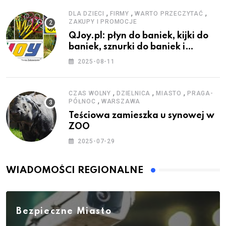
,
,
,
DLA DZIECI
FIRMY
WARTO PRZECZYTAĆ
ZAKUPY I PROMOCJE
QJoy.pl: płyn do baniek, kijki do
baniek, sznurki do baniek i
zestawy do baniek
2025-08-11
,
,
,
CZAS WOLNY
DZIELNICA
MIASTO
PRAGA-
,
PÓŁNOC
WARSZAWA
Teściowa zamieszka u synowej w
ZOO
2025-07-29
WIADOMOŚCI REGIONALNE
Bezpieczne Miasto