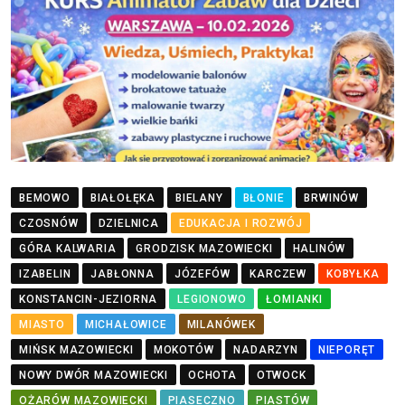
BEMOWO
BIAŁOŁĘKA
BIELANY
BŁONIE
BRWINÓW
CZOSNÓW
DZIELNICA
EDUKACJA I ROZWÓJ
GÓRA KALWARIA
GRODZISK MAZOWIECKI
HALINÓW
IZABELIN
JABŁONNA
JÓZEFÓW
KARCZEW
KOBYŁKA
KONSTANCIN-JEZIORNA
LEGIONOWO
ŁOMIANKI
MIASTO
MICHAŁOWICE
MILANÓWEK
MIŃSK MAZOWIECKI
MOKOTÓW
NADARZYN
NIEPORĘT
NOWY DWÓR MAZOWIECKI
OCHOTA
OTWOCK
OŻARÓW MAZOWIECKI
PIASECZNO
PIASTÓW