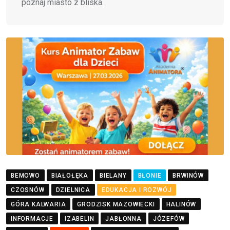
poznaj miasto z bliska.
BEMOWO
BIAŁOŁĘKA
BIELANY
BŁONIE
BRWINÓW
CZOSNÓW
DZIELNICA
EDUKACJA I ROZWÓJ
GÓRA KALWARIA
GRODZISK MAZOWIECKI
HALINÓW
INFORMACJE
IZABELIN
JABŁONNA
JÓZEFÓW