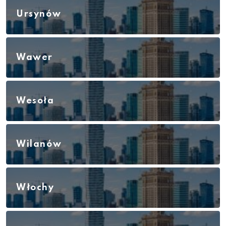
Ursynów
Wawer
Wesoła
Wilanów
Włochy