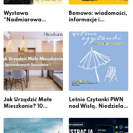
Wystawa
Bemowo: wiadomości,
“Nadmiarowa
informacje i
rzeczywistość” w
wydarzenia z dzielnicy
Galerii XX1
Jak Urządzić Małe
Letnie Czytanki PWN
Mieszkanie? 10
nad Wisłą. Niedziela z
Sposobów Na Więcej
książką, kawą i chwilą
Przestrzeni Bez
dla siebie
Kosztownego Remontu