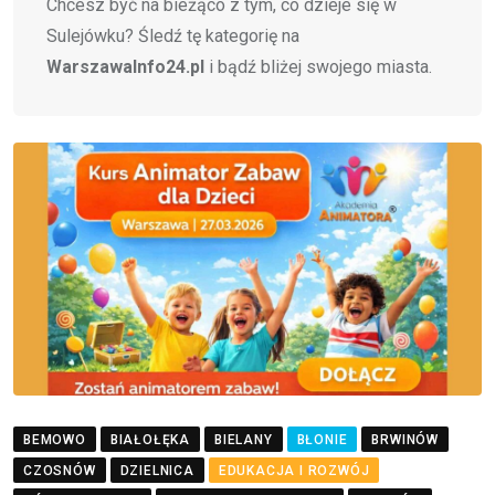
Chcesz być na bieżąco z tym, co dzieje się w
Sulejówku? Śledź tę kategorię na
WarszawaInfo24.pl
i bądź bliżej swojego miasta.
BEMOWO
BIAŁOŁĘKA
BIELANY
BŁONIE
BRWINÓW
CZOSNÓW
DZIELNICA
EDUKACJA I ROZWÓJ