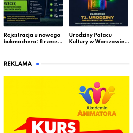
Rejestracja u nowego
Urodziny Pałacu
bukmachera: 8 rzeczy,
Kultury w Warszawie –
które warto sprawdzić
skorzystaj z
przed pierwszą wpłatą
urodzinowych atrakcji!
REKLAMA