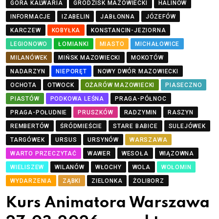
GÓRA KALWARIA
GRODZISK MAZOWIECKI
HALINÓW
INFORMACJE
IZABELIN
JABŁONNA
JÓZEFÓW
KARCZEW
KOBYŁKA
KONSTANCIN-JEZIORNA
LEGIONOWO
ŁOMIANKI
MIASTO
MICHAŁOWICE
MILANÓWEK
MIŃSK MAZOWIECKI
MOKOTÓW
NADARZYN
NIEPORĘT
NOWY DWÓR MAZOWIECKI
OCHOTA
OTWOCK
OŻARÓW MAZOWIECKI
PIASECZNO
PIASTÓW
PODKOWA LEŚNA
PRAGA-PÓŁNOC
PRAGA-POŁUDNIE
PRUSZKÓW
RADZYMIN
RASZYN
REMBERTÓW
ŚRÓDMIEŚCIE
STARE BABICE
SULEJÓWEK
TARGÓWEK
URSUS
URSYNÓW
WARSZAWA
WARTO PRZECZYTAĆ
WAWER
WESOŁA
WIĄZOWNA
WIELISZEW
WILANÓW
WŁOCHY
WOLA
WOŁOMIN
WYDARZENIA
ZĄBKI
ZIELONKA
ŻOLIBORZ
Kurs Animatora Warszawa