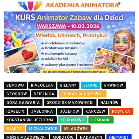
BEMOWO
BIAŁOŁĘKA
BIELANY
BŁONIE
BRWINÓW
CZOSNÓW
DZIELNICA
EDUKACJA I ROZWÓJ
GÓRA KALWARIA
GRODZISK MAZOWIECKI
HALINÓW
IZABELIN
JABŁONNA
JÓZEFÓW
KARCZEW
KOBYŁKA
KONSTANCIN-JEZIORNA
LEGIONOWO
ŁOMIANKI
MIASTO
MICHAŁOWICE
MILANÓWEK
MIŃSK MAZOWIECKI
MOKOTÓW
NADARZYN
NIEPORĘT