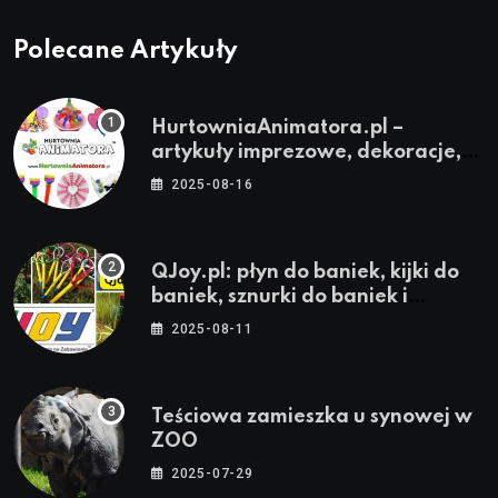
Polecane Artykuły
HurtowniaAnimatora.pl –
artykuły imprezowe, dekoracje,
stroje i akcesoria dla animatorów
2025-08-16
QJoy.pl: płyn do baniek, kijki do
baniek, sznurki do baniek i
zestawy do baniek
2025-08-11
Teściowa zamieszka u synowej w
ZOO
2025-07-29