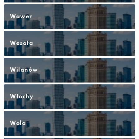
Wawer
Wesoła
Wilanów
Włochy
Wola