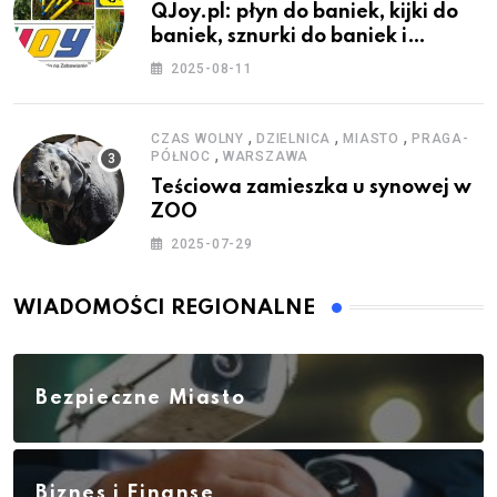
QJoy.pl: płyn do baniek, kijki do
baniek, sznurki do baniek i
zestawy do baniek
2025-08-11
,
,
,
CZAS WOLNY
DZIELNICA
MIASTO
PRAGA-
,
PÓŁNOC
WARSZAWA
Teściowa zamieszka u synowej w
ZOO
2025-07-29
WIADOMOŚCI REGIONALNE
Bezpieczne Miasto
Biznes i Finanse