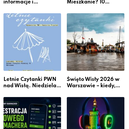
informacje i
Mieszkanie? 10
wydarzenia z dzielnicy
Sposobów Na Więcej
Przestrzeni Bez
Kosztownego Remontu
Letnie Czytanki PWN
Święto Wisły 2026 w
nad Wisłą. Niedziela z
Warszawie – kiedy,
książką, kawą i chwilą
gdzie i co się będzie
dla siebie
działo 2 sierpnia