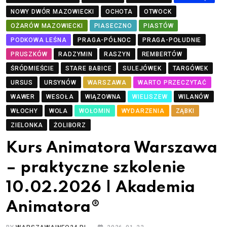
NOWY DWÓR MAZOWIECKI
OCHOTA
OTWOCK
OŻARÓW MAZOWIECKI
PIASECZNO
PIASTÓW
PODKOWA LEŚNA
PRAGA-PÓŁNOC
PRAGA-POŁUDNIE
PRUSZKÓW
RADZYMIN
RASZYN
REMBERTÓW
ŚRÓDMIEŚCIE
STARE BABICE
SULEJÓWEK
TARGÓWEK
URSUS
URSYNÓW
WARSZAWA
WARTO PRZECZYTAĆ
WAWER
WESOŁA
WIĄZOWNA
WIELISZEW
WILANÓW
WŁOCHY
WOLA
WOŁOMIN
WYDARZENIA
ZĄBKI
ZIELONKA
ŻOLIBORZ
Kurs Animatora Warszawa
– praktyczne szkolenie
10.02.2026 | Akademia
Animatora®