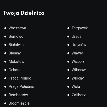
Twoja Dzielnica
●
●
Warszawa
Targówek
●
●
Bemowo
Ursus
●
●
Białołęka
Ursynów
●
●
Bielany
Wawer
●
●
Mokotów
Wesoła
●
●
Ochota
Wilanów
●
●
Praga Północ
Włochy
●
●
Praga Południe
Wola
●
●
Rembertów
Żoliborz
●
Śródmieście