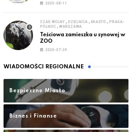
zestawy do baniek
2025-08-11
,
,
,
CZAS WOLNY
DZIELNICA
MIASTO
PRAGA-
,
PÓŁNOC
WARSZAWA
Teściowa zamieszka u synowej w
ZOO
2025-07-29
WIADOMOŚCI REGIONALNE
Bezpieczne Miasto
Biznes i Finanse