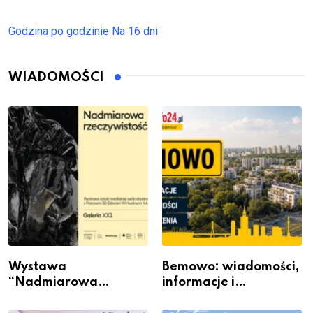
Godzina po godzinie
Na 16 dni
WIADOMOŚCI
Wystawa
Bemowo: wiadomości,
“Nadmiarowa
informacje i
rzeczywistość” w
wydarzenia z dzielnicy
Galerii XX1