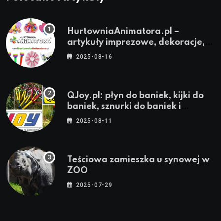
HurtowniaAnimatora.pl –
artykuły imprezowe, dekoracje,
stroje i akcesoria dla animatorów
2025-08-16
QJoy.pl: płyn do baniek, kijki do
baniek, sznurki do baniek i
zestawy do baniek
2025-08-11
Teściowa zamieszka u synowej w
ZOO
2025-07-29