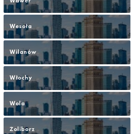
Wawer
Wesoła
Wilanów
Włochy
Wola
Żoliborz