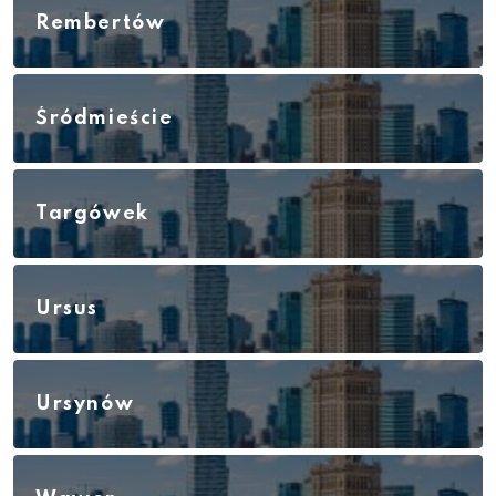
Rembertów
Śródmieście
Targówek
Ursus
Ursynów