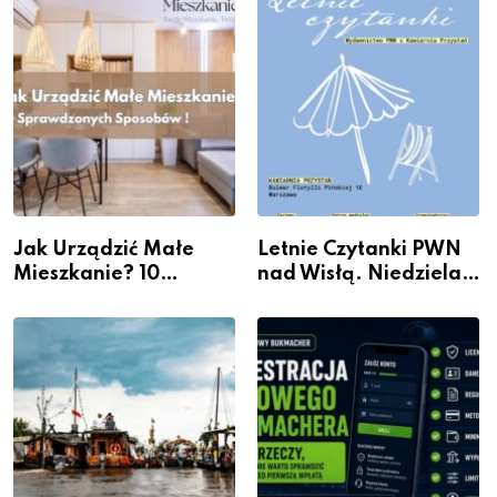
Jak Urządzić Małe
Letnie Czytanki PWN
Mieszkanie? 10
nad Wisłą. Niedziela z
Sposobów Na Więcej
książką, kawą i chwilą
Przestrzeni Bez
dla siebie
Kosztownego Remontu