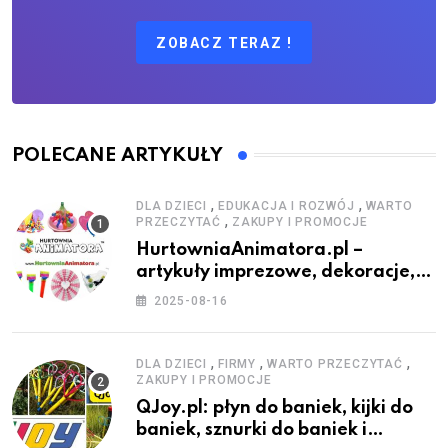
ZOBACZ TERAZ !
POLECANE ARTYKUŁY
,
,
DLA DZIECI
EDUKACJA I ROZWÓJ
WARTO
,
PRZECZYTAĆ
ZAKUPY I PROMOCJE
HurtowniaAnimatora.pl –
artykuły imprezowe, dekoracje,
stroje i akcesoria dla animatorów
2025-08-16
,
,
,
DLA DZIECI
FIRMY
WARTO PRZECZYTAĆ
ZAKUPY I PROMOCJE
QJoy.pl: płyn do baniek, kijki do
baniek, sznurki do baniek i