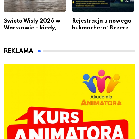
Święto Wisły 2026 w
Rejestracja u nowego
Warszawie – kiedy,
bukmachera: 8 rzeczy,
gdzie i co się będzie
które warto sprawdzić
działo 2 sierpnia
przed pierwszą wpłatą
REKLAMA