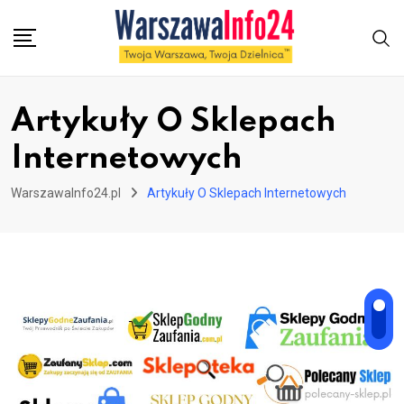
Skip
to
content
Artykuły O Sklepach
Internetowych
WarszawaInfo24.pl
Artykuły O Sklepach Internetowych