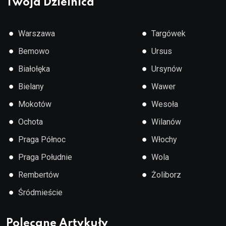
Twoja Dzielnica
●
●
Warszawa
Targówek
●
●
Bemowo
Ursus
●
●
Białołęka
Ursynów
●
●
Bielany
Wawer
●
●
Mokotów
Wesoła
●
●
Ochota
Wilanów
●
●
Praga Północ
Włochy
●
●
Praga Południe
Wola
●
●
Rembertów
Żoliborz
●
Śródmieście
Polecane Artykuły