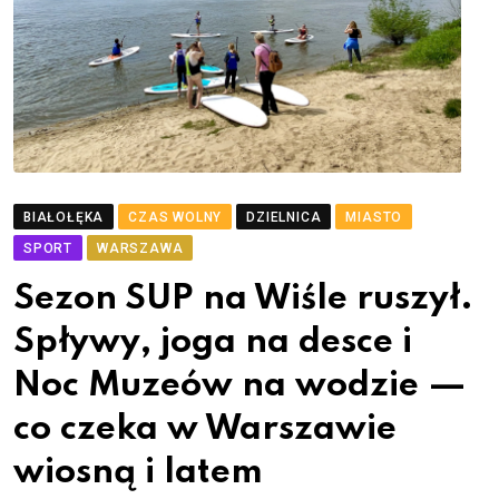
BIAŁOŁĘKA
CZAS WOLNY
DZIELNICA
MIASTO
SPORT
WARSZAWA
Sezon SUP na Wiśle ruszył.
Spływy, joga na desce i
Noc Muzeów na wodzie —
co czeka w Warszawie
wiosną i latem