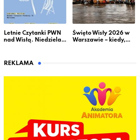
Letnie Czytanki PWN
Święto Wisły 2026 w
nad Wisłą. Niedziela z
Warszawie – kiedy,
książką, kawą i chwilą
gdzie i co się będzie
dla siebie
działo 2 sierpnia
REKLAMA