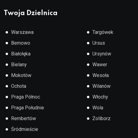
Twoja Dzielnica
●
●
Warszawa
Targówek
●
●
Bemowo
Ursus
●
●
Białołęka
Ursynów
●
●
Bielany
Wawer
●
●
Mokotów
Wesoła
●
●
Ochota
Wilanów
●
●
Praga Północ
Włochy
●
●
Praga Południe
Wola
●
●
Rembertów
Żoliborz
●
Śródmieście