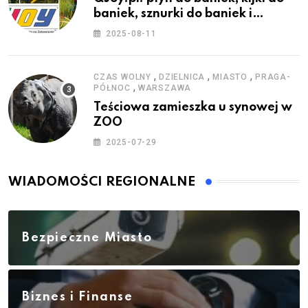
baniek, sznurki do baniek i
zestawy do baniek
2025-08-11
,
,
,
CZAS WOLNY
DZIELNICA
MIASTO
PRAGA-
,
PÓŁNOC
WARSZAWA
Teściowa zamieszka u synowej w
ZOO
2025-07-29
WIADOMOŚCI REGIONALNE
Bezpieczne Miasto
Biznes i Finanse