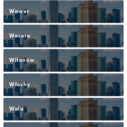
Wawer
Wesoła
Wilanów
Włochy
Wola