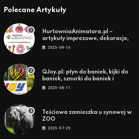
Polecane Artykuły
HurtowniaAnimatora.pl –
artykuły imprezowe, dekoracje,
stroje i akcesoria dla animatorów
2025-08-16
QJoy.pl: płyn do baniek, kijki do
baniek, sznurki do baniek i
zestawy do baniek
2025-08-11
Teściowa zamieszka u synowej w
ZOO
2025-07-29