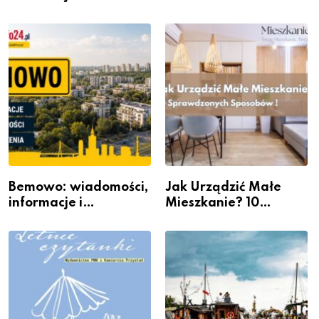
wydarzenia z dzielnicy
rzeczywistość” w
Galerii XX1
Bemowo: wiadomości,
Jak Urządzić Małe
informacje i
Mieszkanie? 10
wydarzenia z dzielnicy
Sposobów Na Więcej
Przestrzeni Bez
Kosztownego Remontu