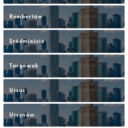
Rembertów
Śródmieście
Targówek
Ursus
Ursynów