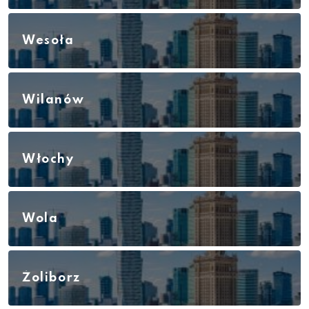
Wesoła
Wilanów
Włochy
Wola
Żoliborz