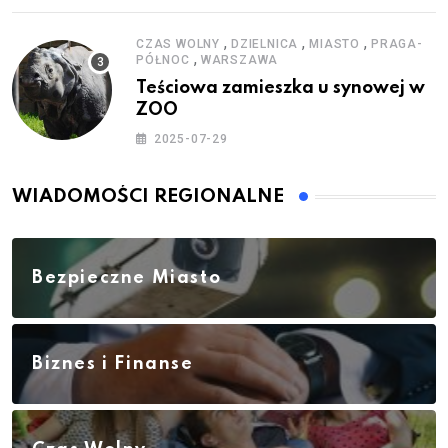
,
,
,
CZAS WOLNY
DZIELNICA
MIASTO
PRAGA-
,
PÓŁNOC
WARSZAWA
Teściowa zamieszka u synowej w
ZOO
2025-07-29
WIADOMOŚCI REGIONALNE
Bezpieczne Miasto
Biznes i Finanse