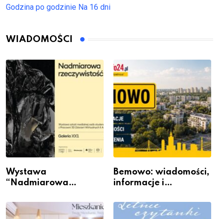
Godzina po godzinie
Na 16 dni
WIADOMOŚCI
Wystawa
Bemowo: wiadomości,
“Nadmiarowa
informacje i
rzeczywistość” w
wydarzenia z dzielnicy
Galerii XX1