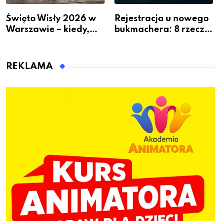
Święto Wisły 2026 w
Rejestracja u nowego
Warszawie – kiedy,
bukmachera: 8 rzeczy,
gdzie i co się będzie
które warto sprawdzić
działo 2 sierpnia
przed pierwszą wpłatą
REKLAMA