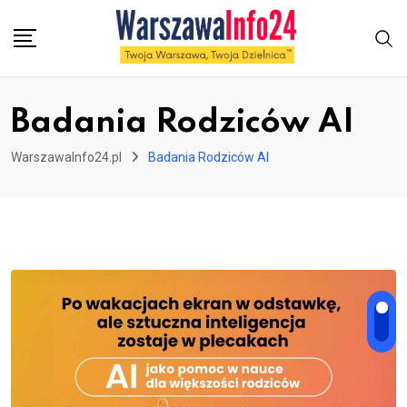
Skip
to
content
Badania Rodziców AI
WarszawaInfo24.pl
Badania Rodziców AI