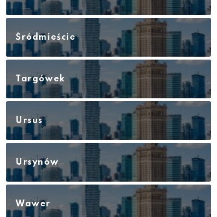
Śródmieście
Targówek
Ursus
Ursynów
Wawer