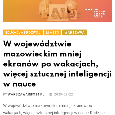
EDUKACJA I ROZWÓJ
MIASTO
WARSZAWA
W województwie
mazowieckim mniej
ekranów po wakacjach,
więcej sztucznej inteligencji
w nauce
BY
WARSZAWAINFO24.PL
2025-09-22
W województwie mazowieckim mniej ekranów po
wakacjach, więcej sztucznej inteligencji w nauce Rodzice