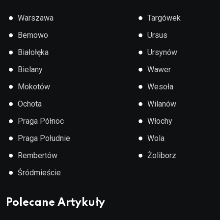
●
●
Warszawa
Targówek
●
●
Bemowo
Ursus
●
●
Białołęka
Ursynów
●
●
Bielany
Wawer
●
●
Mokotów
Wesoła
●
●
Ochota
Wilanów
●
●
Praga Północ
Włochy
●
●
Praga Południe
Wola
●
●
Rembertów
Żoliborz
●
Śródmieście
Polecane Artykuły