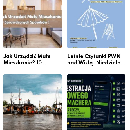
Jak Urządzić Małe
Letnie Czytanki PWN
Mieszkanie? 10
nad Wisłą. Niedziela z
Sposobów Na Więcej
książką, kawą i chwilą
Przestrzeni Bez
dla siebie
Kosztownego Remontu