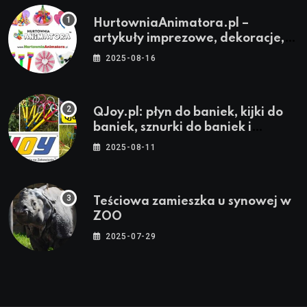
HurtowniaAnimatora.pl –
artykuły imprezowe, dekoracje,
stroje i akcesoria dla animatorów
2025-08-16
QJoy.pl: płyn do baniek, kijki do
baniek, sznurki do baniek i
zestawy do baniek
2025-08-11
Teściowa zamieszka u synowej w
ZOO
2025-07-29