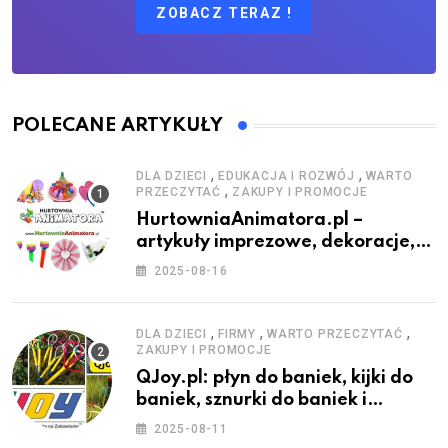
ZOBACZ TERAZ !
POLECANE ARTYKUŁY
,
,
DLA DZIECI
EDUKACJA I ROZWÓJ
WARTO
,
PRZECZYTAĆ
ZAKUPY I PROMOCJE
HurtowniaAnimatora.pl –
artykuły imprezowe, dekoracje,
stroje i akcesoria dla animatorów
2025-08-16
,
,
,
DLA DZIECI
FIRMY
WARTO PRZECZYTAĆ
ZAKUPY I PROMOCJE
QJoy.pl: płyn do baniek, kijki do
baniek, sznurki do baniek i
zestawy do baniek
2025-08-11