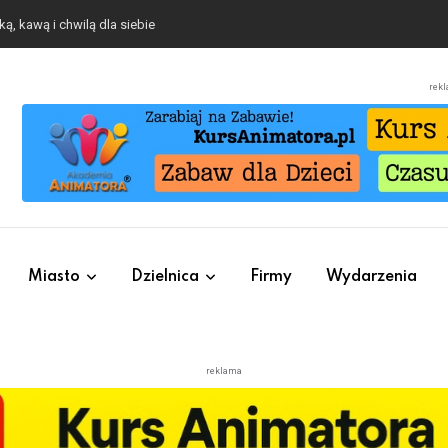
ą, kawą i chwilą dla siebie
rek
Miasto
Dzielnica
Firmy
Wydarzenia
reklama