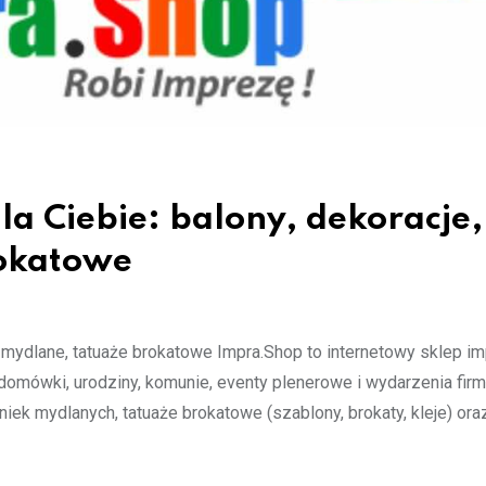
la Ciebie: balony, dekoracje,
rokatowe
ki mydlane, tatuaże brokatowe Impra.Shop to internetowy sklep i
omówki, urodziny, komunie, eventy plenerowe i wydarzenia fir
niek mydlanych, tatuaże brokatowe (szablony, brokaty, kleje) ora