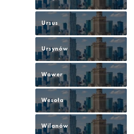
Ursus
Ursynów
Wawer
Wesoła
Wilanów