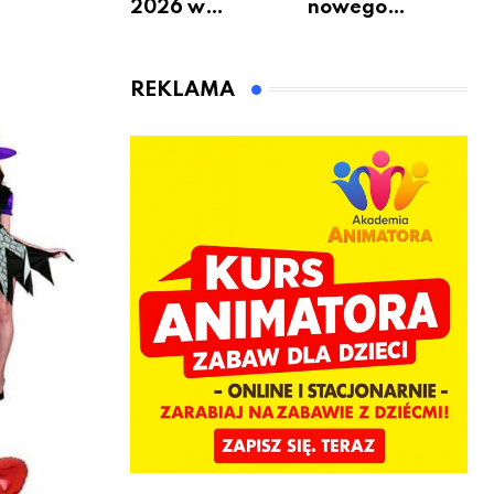
2026 w
nowego
Warszawie –
bukmachera: 8
kiedy, gdzie i co
rzeczy, które
się będzie działo
warto
REKLAMA
2 sierpnia
sprawdzić przed
pierwszą
wpłatą