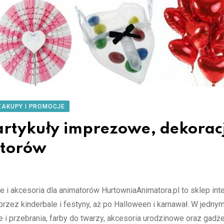
ZAKUPY I PROMOCJE
rtykuły imprezowe, dekorac
atorów
e i akcesoria dla animatorów HurtowniaAnimatora.pl to sklep int
przez kinderbale i festyny, aż po Halloween i karnawał. W jedny
je i przebrania, farby do twarzy, akcesoria urodzinowe oraz gadże