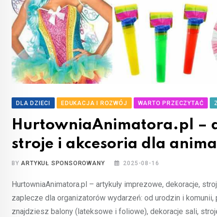
DLA DZIECI
EDUKACJA I ROZWÓJ
WARTO PRZECZYTAĆ
HurtowniaAnimatora.pl – a
stroje i akcesoria dla anim
BY
ARTYKUŁ SPONSOROWANY
2025-08-16
HurtowniaAnimatora.pl – artykuły imprezowe, dekoracje, stroj
zaplecze dla organizatorów wydarzeń: od urodzin i komunii, 
znajdziesz balony (lateksowe i foliowe), dekoracje sali, stro