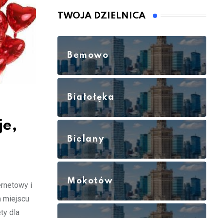
TWOJA DZIELNICA
Bemowo
Białołęka
je,
Bielany
Mokotów
ernetowy i
m miejscu
ty dla