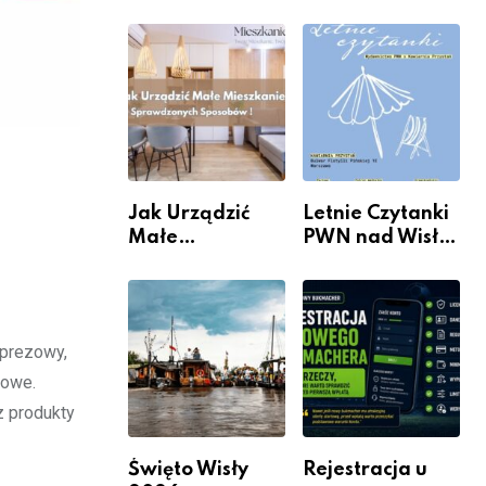
rzeczywistość”
informacje i
w Galerii XX1
wydarzenia z
dzielnicy
Jak Urządzić
Letnie Czytanki
Małe
PWN nad Wisłą.
Mieszkanie? 10
Niedziela z
Sposobów Na
książką, kawą i
Więcej
chwilą dla
Przestrzeni Bez
siebie
mprezowy,
Kosztownego
Remontu
mowe.
z produkty
Święto Wisły
Rejestracja u