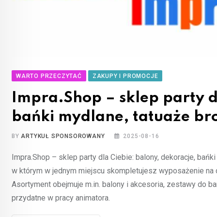
WARTO PRZECZYTAĆ
ZAKUPY I PROMOCJE
Impra.Shop – sklep party d
bańki mydlane, tatuaże b
BY
ARTYKUŁ SPONSOROWANY
2025-08-16
Impra.Shop – sklep party dla Ciebie: balony, dekoracje, bań
w którym w jednym miejscu skompletujesz wyposażenie na d
Asortyment obejmuje m.in. balony i akcesoria, zestawy do ba
przydatne w pracy animatora.