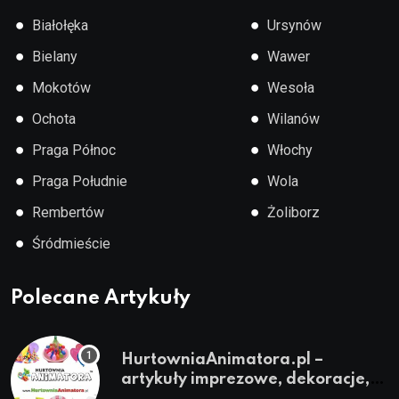
●
●
Białołęka
Ursynów
●
●
Bielany
Wawer
●
●
Mokotów
Wesoła
●
●
Ochota
Wilanów
●
●
Praga Północ
Włochy
●
●
Praga Południe
Wola
●
●
Rembertów
Żoliborz
●
Śródmieście
Polecane Artykuły
HurtowniaAnimatora.pl –
artykuły imprezowe, dekoracje,