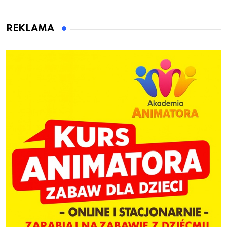
które warto sprawdzić
skorzystaj z
przed pierwszą wpłatą
urodzinowych atrakcji!
REKLAMA