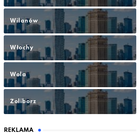
Wilanów
Włochy
Wola
Żoliborz
REKLAMA