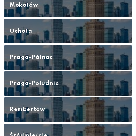
Mokotów
Ochota
Praga-Północ
Praga-Południe
Rembertów
Śródmieście