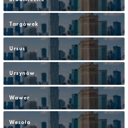
Targówek
Ursus
Ursynów
Wawer
Wesoła