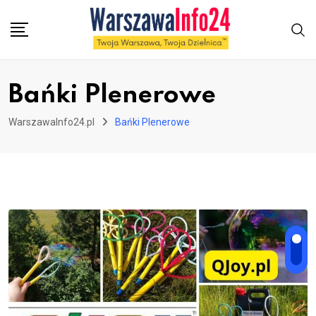
Skip
to
content
Bańki Plenerowe
WarszawaInfo24.pl
Bańki Plenerowe