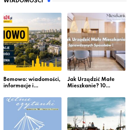
WIADOMOŚCI
Bemowo: wiadomości,
Jak Urządzić Małe
informacje i
Mieszkanie? 10
wydarzenia z dzielnicy
Sposobów Na Więcej
Przestrzeni Bez
Kosztownego Remontu