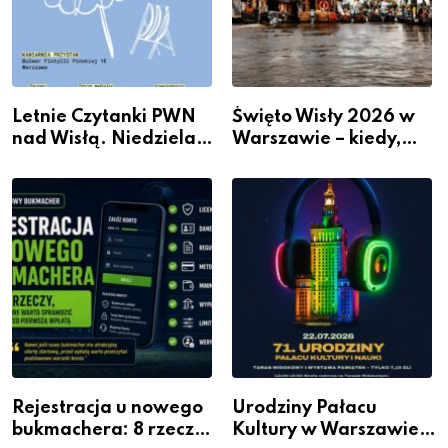
Letnie Czytanki PWN
Święto Wisły 2026 w
nad Wisłą. Niedziela z
Warszawie – kiedy,
książką, kawą i chwilą
gdzie i co się będzie
dla siebie
działo 2 sierpnia
Rejestracja u nowego
Urodziny Pałacu
bukmachera: 8 rzeczy,
Kultury w Warszawie –