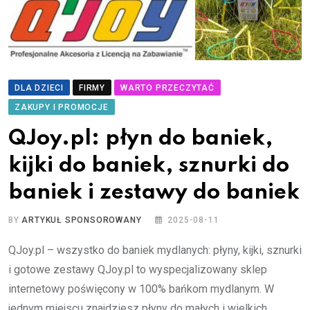
DLA DZIECI
FIRMY
WARTO PRZECZYTAĆ
ZAKUPY I PROMOCJE
QJoy.pl: płyn do baniek,
kijki do baniek, sznurki do
baniek i zestawy do baniek
BY
ARTYKUŁ SPONSOROWANY
2025-08-11
QJoy.pl – wszystko do baniek mydlanych: płyny, kijki, sznurki
i gotowe zestawy QJoy.pl to wyspecjalizowany sklep
internetowy poświęcony w 100% bańkom mydlanym. W
jednym miejscu znajdziesz płyny do małych i wielkich