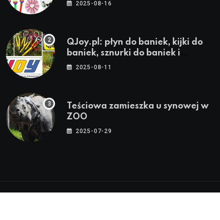
stroje i akcesoria dla animatorów
2025-08-16
QJoy.pl: płyn do baniek, kijki do
baniek, sznurki do baniek i
zestawy do baniek
2025-08-11
Teściowa zamieszka u synowej w
ZOO
2025-07-29
© 2024-2026 Twoja Warszawa, Twoja Dzielnica™ |
Wszystkie Prawa Zastrzeżone by
WarszawaInfo24.pl