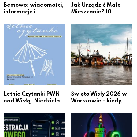
Bemowo: wiadomości,
Jak Urządzić Małe
informacje i
Mieszkanie? 10
wydarzenia z dzielnicy
Sposobów Na Więcej
Przestrzeni Bez
Kosztownego Remontu
Letnie Czytanki PWN
Święto Wisły 2026 w
nad Wisłą. Niedziela z
Warszawie – kiedy,
książką, kawą i chwilą
gdzie i co się będzie
dla siebie
działo 2 sierpnia