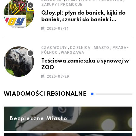
ZAKUPY I PROMOCJE
QJoy.pl: płyn do baniek, kijki do
baniek, sznurki do baniek i
zestawy do baniek
2025-08-11
,
,
,
CZAS WOLNY
DZIELNICA
MIASTO
PRAGA-
,
PÓŁNOC
WARSZAWA
Teściowa zamieszka u synowej w
ZOO
2025-07-29
WIADOMOŚCI REGIONALNE
Bezpieczne Miasto