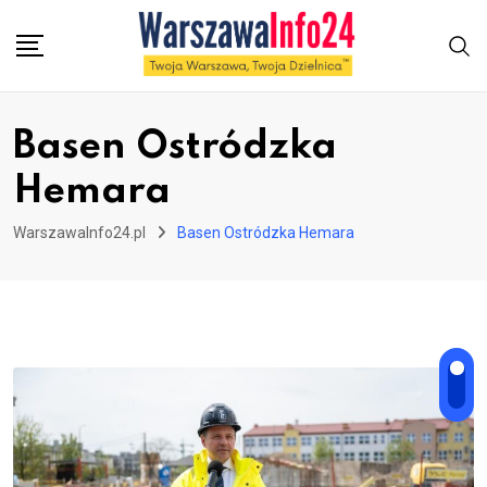
Skip
to
content
Basen Ostródzka
Hemara
WarszawaInfo24.pl
Basen Ostródzka Hemara