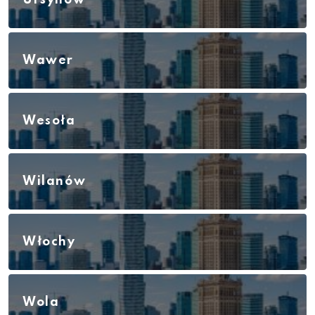
Ursynów
Wawer
Wesoła
Wilanów
Włochy
Wola