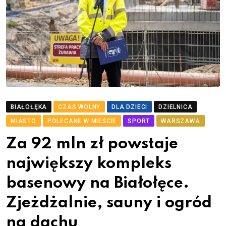
BIAŁOŁĘKA
CZAS WOLNY
DLA DZIECI
DZIELNICA
MIASTO
POLECANE W MIEŚCIE
SPORT
WARSZAWA
Za 92 mln zł powstaje
największy kompleks
basenowy na Białołęce.
Zjeżdżalnie, sauny i ogród
na dachu