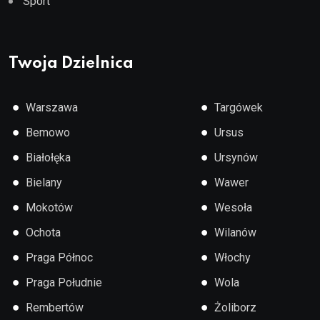
Sport
Twoja Dzielnica
●
●
Warszawa
Targówek
●
●
Bemowo
Ursus
●
●
Białołęka
Ursynów
●
●
Bielany
Wawer
●
●
Mokotów
Wesoła
●
●
Ochota
Wilanów
●
●
Praga Północ
Włochy
●
●
Praga Południe
Wola
●
●
Rembertów
Żoliborz