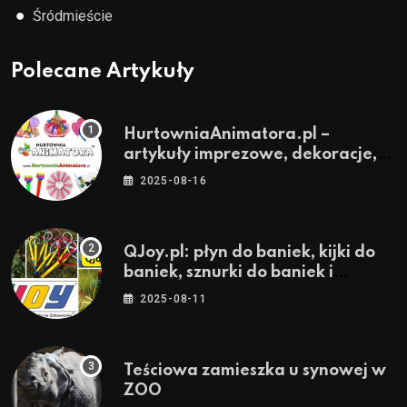
●
Śródmieście
Polecane Artykuły
HurtowniaAnimatora.pl –
artykuły imprezowe, dekoracje,
stroje i akcesoria dla animatorów
2025-08-16
QJoy.pl: płyn do baniek, kijki do
baniek, sznurki do baniek i
zestawy do baniek
2025-08-11
Teściowa zamieszka u synowej w
ZOO