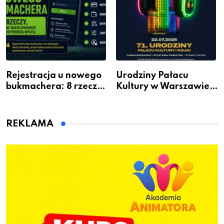
Rejestracja u nowego
Urodziny Pałacu
bukmachera: 8 rzeczy,
Kultury w Warszawie –
które warto sprawdzić
skorzystaj z
przed pierwszą wpłatą
urodzinowych atrakcji!
REKLAMA