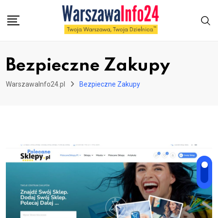
Skip
to
content
Bezpieczne Zakupy
WarszawaInfo24.pl
Bezpieczne Zakupy