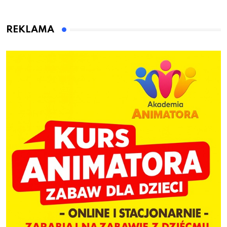
które warto sprawdzić
skorzystaj z
przed pierwszą wpłatą
urodzinowych atrakcji!
REKLAMA