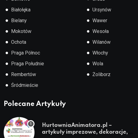
●
●
Białołęka
Ursynów
●
●
Bielany
Wawer
●
●
Mokotów
Wesoła
●
●
Ochota
Wilanów
●
●
Praga Północ
Włochy
●
●
Praga Południe
Wola
●
●
Rembertów
Żoliborz
●
Śródmieście
Polecane Artykuły
HurtowniaAnimatora.pl –
artykuły imprezowe, dekoracje,