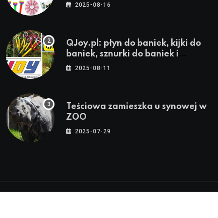
stroje i akcesoria dla animatorów
2025-08-16
QJoy.pl: płyn do baniek, kijki do
baniek, sznurki do baniek i
zestawy do baniek
2025-08-11
Teściowa zamieszka u synowej w
ZOO
2025-07-29
© 2024-2026 Twoja Warszawa, Twoja Dzielnica™ |
Wszystkie Prawa Zastrzeżone by
WarszawaInfo24.pl