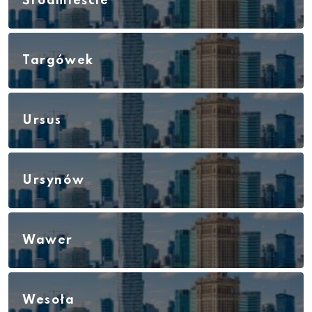
Śródmieście
Targówek
Ursus
Ursynów
Wawer
Wesoła