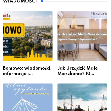
WIADOMOŚCI
Bemowo: wiadomości,
Jak Urządzić Małe
informacje i
Mieszkanie? 10
wydarzenia z dzielnicy
Sposobów Na Więcej
Przestrzeni Bez
Kosztownego Remontu