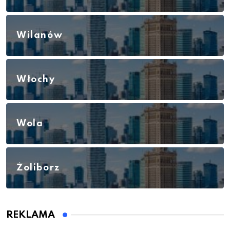
Wilanów
Włochy
Wola
Żoliborz
REKLAMA