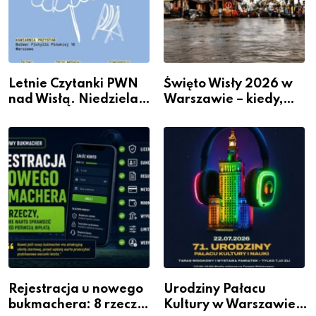
Letnie Czytanki PWN
Święto Wisły 2026 w
nad Wisłą. Niedziela z
Warszawie – kiedy,
książką, kawą i chwilą
gdzie i co się będzie
dla siebie
działo 2 sierpnia
Rejestracja u nowego
Urodziny Pałacu
bukmachera: 8 rzeczy,
Kultury w Warszawie –