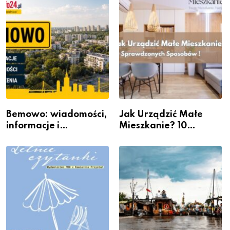
Bemowo: wiadomości,
Jak Urządzić Małe
informacje i
Mieszkanie? 10
wydarzenia z dzielnicy
Sposobów Na Więcej
Przestrzeni Bez
Kosztownego Remontu