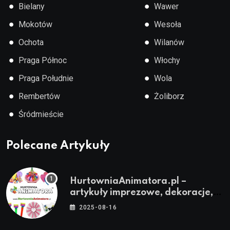
●
●
Bielany
Wawer
●
●
Mokotów
Wesoła
●
●
Ochota
Wilanów
●
●
Praga Północ
Włochy
●
●
Praga Południe
Wola
●
●
Rembertów
Żoliborz
●
Śródmieście
Polecane Artykuły
HurtowniaAnimatora.pl –
artykuły imprezowe, dekoracje,
stroje i akcesoria dla animatorów
2025-08-16