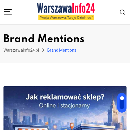
Skip
to
content
Brand Mentions
WarszawaInfo24.pl
Brand Mentions