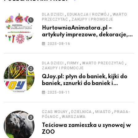
,
,
DLA DZIECI
EDUKACJA I ROZWÓJ
WARTO
,
PRZECZYTAĆ
ZAKUPY I PROMOCJE
HurtowniaAnimatora.pl –
artykuły imprezowe, dekoracje,
stroje i akcesoria dla animatorów
2025-08-16
,
,
,
DLA DZIECI
FIRMY
WARTO PRZECZYTAĆ
ZAKUPY I PROMOCJE
QJoy.pl: płyn do baniek, kijki do
baniek, sznurki do baniek i
zestawy do baniek
2025-08-11
,
,
,
CZAS WOLNY
DZIELNICA
MIASTO
PRAGA-
,
PÓŁNOC
WARSZAWA
Teściowa zamieszka u synowej w
ZOO