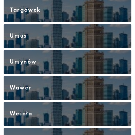
Targówek
Ursus
Ursynów
Wawer
Wesoła