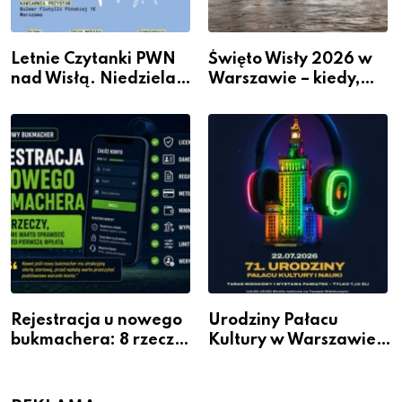
Letnie Czytanki PWN
Święto Wisły 2026 w
nad Wisłą. Niedziela z
Warszawie – kiedy,
książką, kawą i chwilą
gdzie i co się będzie
dla siebie
działo 2 sierpnia
Rejestracja u nowego
Urodziny Pałacu
bukmachera: 8 rzeczy,
Kultury w Warszawie –
które warto sprawdzić
skorzystaj z
przed pierwszą wpłatą
urodzinowych atrakcji!