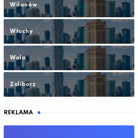
Wilanów
Włochy
Wola
Żoliborz
REKLAMA