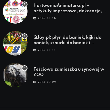
HurtowniaAnimatora.pl –
artykuły imprezowe, dekoracje,
stroje i akcesoria dla animatorów
2025-08-16
QJoy.pl: płyn do baniek, kijki do
baniek, sznurki do baniek i
zestawy do baniek
2025-08-11
Teściowa zamieszka u synowej w
ZOO
2025-07-29