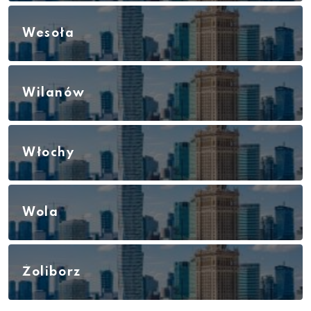
Wesoła
Wilanów
Włochy
Wola
Żoliborz