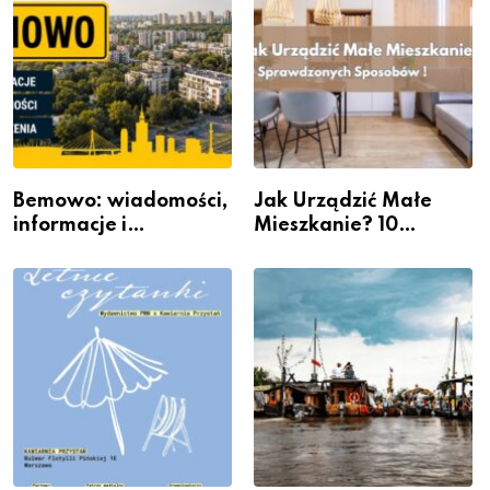
Bemowo: wiadomości,
Jak Urządzić Małe
informacje i
Mieszkanie? 10
wydarzenia z dzielnicy
Sposobów Na Więcej
Przestrzeni Bez
Kosztownego Remontu