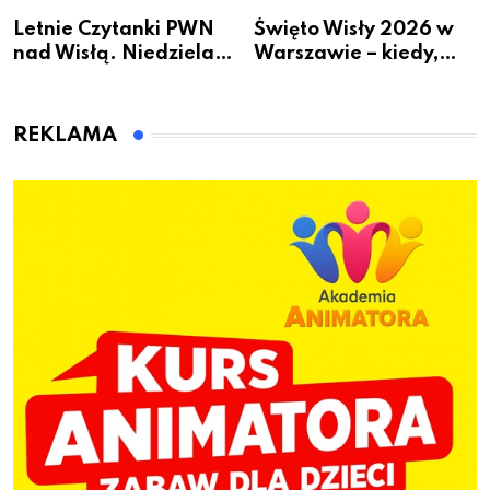
Letnie Czytanki PWN
Święto Wisły 2026 w
nad Wisłą. Niedziela z
Warszawie – kiedy,
książką, kawą i chwilą
gdzie i co się będzie
dla siebie
działo 2 sierpnia
REKLAMA