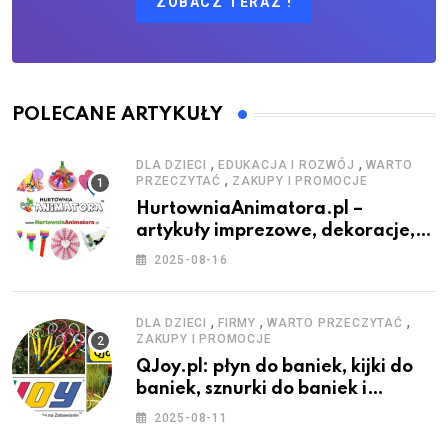
ZOBACZ TERAZ !
POLECANE ARTYKUŁY
,
,
DLA DZIECI
EDUKACJA I ROZWÓJ
WARTO
,
PRZECZYTAĆ
ZAKUPY I PROMOCJE
HurtowniaAnimatora.pl –
artykuły imprezowe, dekoracje,
stroje i akcesoria dla animatorów
2025-08-16
,
,
,
DLA DZIECI
FIRMY
WARTO PRZECZYTAĆ
ZAKUPY I PROMOCJE
QJoy.pl: płyn do baniek, kijki do
baniek, sznurki do baniek i
zestawy do baniek
2025-08-11