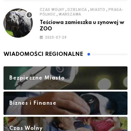
,
,
,
CZAS WOLNY
DZIELNICA
MIASTO
PRAGA-
,
PÓŁNOC
WARSZAWA
Teściowa zamieszka u synowej w
ZOO
2025-07-29
WIADOMOŚCI REGIONALNE
Bezpieczne Miasto
Biznes i Finanse
Czas Wolny