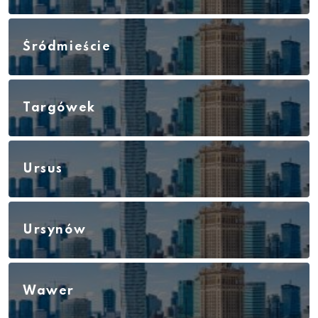
Śródmieście
Targówek
Ursus
Ursynów
Wawer