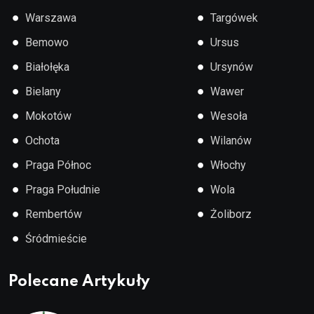
●
●
Warszawa
Targówek
●
●
Bemowo
Ursus
●
●
Białołęka
Ursynów
●
●
Bielany
Wawer
●
●
Mokotów
Wesoła
●
●
Ochota
Wilanów
●
●
Praga Północ
Włochy
●
●
Praga Południe
Wola
●
●
Rembertów
Żoliborz
●
Śródmieście
Polecane Artykuły