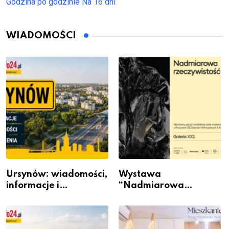
Godzina po godzinie
Na 16 dni
WIADOMOŚCI
Ursynów: wiadomości,
Wystawa
informacje i
“Nadmiarowa
wydarzenia z dzielnicy
rzeczywistość” w
Galerii XX1