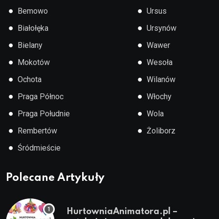
●
●
Bemowo
Ursus
●
●
Białołęka
Ursynów
●
●
Bielany
Wawer
●
●
Mokotów
Wesoła
●
●
Ochota
Wilanów
●
●
Praga Północ
Włochy
●
●
Praga Południe
Wola
●
●
Rembertów
Żoliborz
●
Śródmieście
Polecane Artykuły
HurtowniaAnimatora.pl –