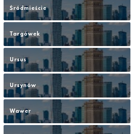
Śródmieście
Targówek
Ursus
Ursynów
Wawer