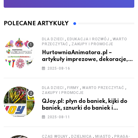
POLECANE ARTYKUŁY
,
,
DLA DZIECI
EDUKACJA I ROZWÓJ
WARTO
,
PRZECZYTAĆ
ZAKUPY I PROMOCJE
HurtowniaAnimatora.pl –
artykuły imprezowe, dekoracje,
stroje i akcesoria dla animatorów
2025-08-16
,
,
,
DLA DZIECI
FIRMY
WARTO PRZECZYTAĆ
ZAKUPY I PROMOCJE
QJoy.pl: płyn do baniek, kijki do
baniek, sznurki do baniek i
zestawy do baniek
2025-08-11
,
,
,
CZAS WOLNY
DZIELNICA
MIASTO
PRAGA-