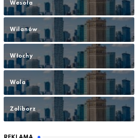
Wesoła
Wilanów
Włochy
Wola
Żoliborz
REKLAMA