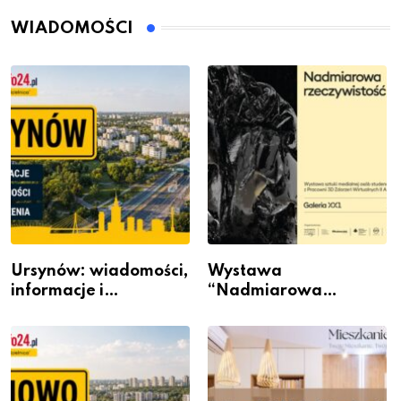
WIADOMOŚCI
Ursynów: wiadomości,
Wystawa
informacje i
“Nadmiarowa
wydarzenia z dzielnicy
rzeczywistość” w
Galerii XX1