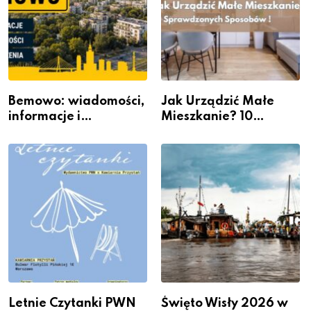
Bemowo: wiadomości,
Jak Urządzić Małe
informacje i
Mieszkanie? 10
wydarzenia z dzielnicy
Sposobów Na Więcej
Przestrzeni Bez
Kosztownego Remontu
Letnie Czytanki PWN
Święto Wisły 2026 w