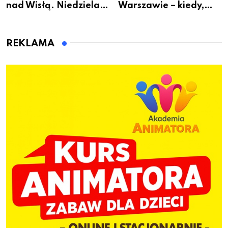
nad Wisłą. Niedziela z
Warszawie – kiedy,
książką, kawą i chwilą
gdzie i co się będzie
dla siebie
działo 2 sierpnia
REKLAMA