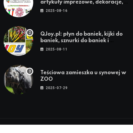
artykuły imprezowe, dekoracje,
stroje i akcesoria dla animatorów
2025-08-16
QJoy.pl: płyn do baniek, kijki do
baniek, sznurki do baniek i
zestawy do baniek
2025-08-11
Teściowa zamieszka u synowej w
ZOO
2025-07-29
© 2024-2026 Twoja Warszawa, Twoja Dzielnica™ |