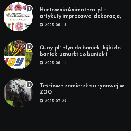
HurtowniaAnimatora.pl –
artykuły imprezowe, dekoracje,
stroje i akcesoria dla animatorów
2025-08-16
QJoy.pl: płyn do baniek, kijki do
baniek, sznurki do baniek i
zestawy do baniek
2025-08-11
Teściowa zamieszka u synowej w
ZOO
2025-07-29