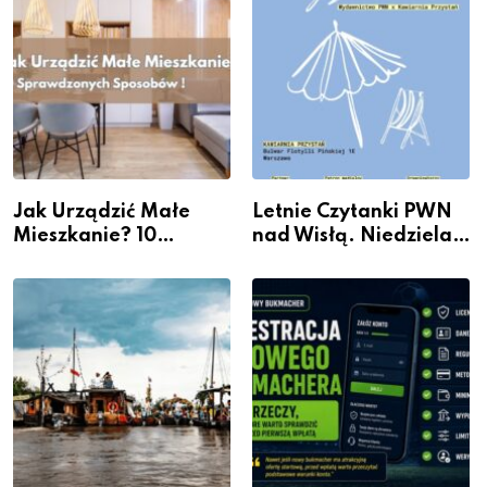
Jak Urządzić Małe
Letnie Czytanki PWN
Mieszkanie? 10
nad Wisłą. Niedziela z
Sposobów Na Więcej
książką, kawą i chwilą
Przestrzeni Bez
dla siebie
Kosztownego Remontu