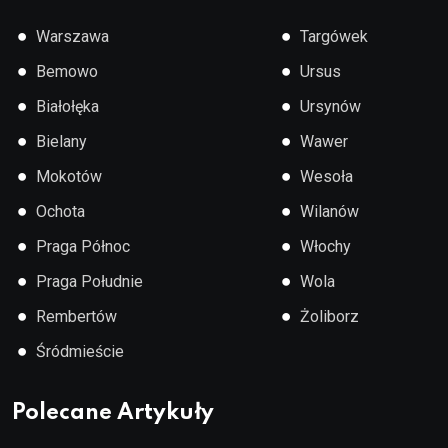
●
●
Warszawa
Targówek
●
●
Bemowo
Ursus
●
●
Białołęka
Ursynów
●
●
Bielany
Wawer
●
●
Mokotów
Wesoła
●
●
Ochota
Wilanów
●
●
Praga Północ
Włochy
●
●
Praga Południe
Wola
●
●
Rembertów
Żoliborz
●
Śródmieście
Polecane Artykuły