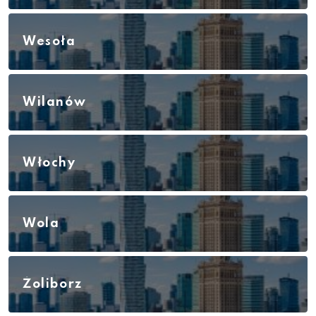
Wesoła
Wilanów
Włochy
Wola
Żoliborz