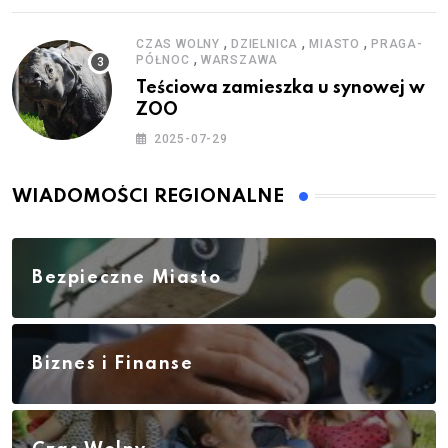
,
,
,
CZAS WOLNY
DZIELNICA
MIASTO
PRAGA-
,
PÓŁNOC
WARSZAWA
Teściowa zamieszka u synowej w
ZOO
2025-07-29
WIADOMOŚCI REGIONALNE
Bezpieczne Miasto
Biznes i Finanse