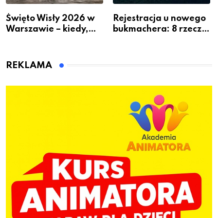
Święto Wisły 2026 w
Rejestracja u nowego
Warszawie – kiedy,
bukmachera: 8 rzeczy,
gdzie i co się będzie
które warto sprawdzić
działo 2 sierpnia
przed pierwszą wpłatą
REKLAMA