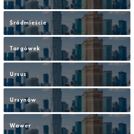
Śródmieście
Targówek
Ursus
Ursynów
Wawer