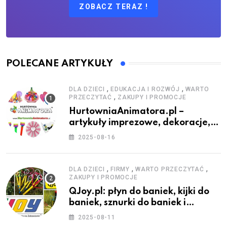
ZOBACZ TERAZ !
POLECANE ARTYKUŁY
,
,
DLA DZIECI
EDUKACJA I ROZWÓJ
WARTO
,
PRZECZYTAĆ
ZAKUPY I PROMOCJE
HurtowniaAnimatora.pl –
artykuły imprezowe, dekoracje,
stroje i akcesoria dla animatorów
2025-08-16
,
,
,
DLA DZIECI
FIRMY
WARTO PRZECZYTAĆ
ZAKUPY I PROMOCJE
QJoy.pl: płyn do baniek, kijki do
baniek, sznurki do baniek i
zestawy do baniek
2025-08-11