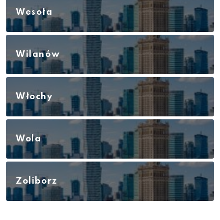
Wesoła
Wilanów
Włochy
Wola
Żoliborz