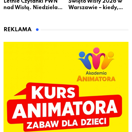
Letnie Czytanki PWN
Święto Wisły 2026 w
nad Wisłą. Niedziela z
Warszawie – kiedy,
książką, kawą i chwilą
gdzie i co się będzie
dla siebie
działo 2 sierpnia
REKLAMA