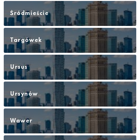
Śródmieście
Targówek
Ursus
Ursynów
Wawer