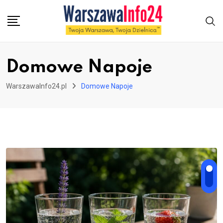
Skip
to
content
Domowe Napoje
WarszawaInfo24.pl
Domowe Napoje