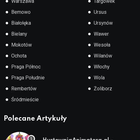
●
●
Warszawa
Targówek
●
●
Bemowo
Ursus
●
●
Białołęka
Ursynów
●
●
Bielany
Wawer
●
●
Mokotów
Wesoła
●
●
Ochota
Wilanów
●
●
Praga Północ
Włochy
●
●
Praga Południe
Wola
●
●
Rembertów
Żoliborz
●
Śródmieście
Polecane Artykuły