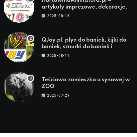
HurtowniaAnimatora.pl –
artykuły imprezowe, dekoracje,
stroje i akcesoria dla animatorów
2025-08-16
QJoy.pl: płyn do baniek, kijki do
baniek, sznurki do baniek i
zestawy do baniek
2025-08-11
Teściowa zamieszka u synowej w
ZOO
2025-07-29