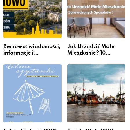
Bemowo: wiadomości,
Jak Urządzić Małe
informacje i
Mieszkanie? 10
wydarzenia z dzielnicy
Sposobów Na Więcej
Przestrzeni Bez
Kosztownego Remontu