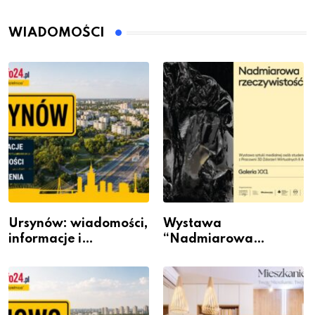
WIADOMOŚCI
Ursynów: wiadomości,
Wystawa
informacje i
“Nadmiarowa
wydarzenia z dzielnicy
rzeczywistość” w
Galerii XX1