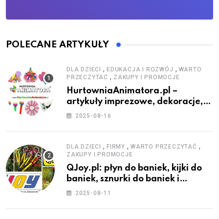
POLECANE ARTYKUŁY
,
,
DLA DZIECI
EDUKACJA I ROZWÓJ
WARTO
,
PRZECZYTAĆ
ZAKUPY I PROMOCJE
HurtowniaAnimatora.pl –
artykuły imprezowe, dekoracje,
stroje i akcesoria dla animatorów
2025-08-16
,
,
,
DLA DZIECI
FIRMY
WARTO PRZECZYTAĆ
ZAKUPY I PROMOCJE
QJoy.pl: płyn do baniek, kijki do
baniek, sznurki do baniek i
zestawy do baniek
2025-08-11