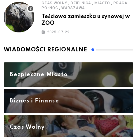
,
,
,
CZAS WOLNY
DZIELNICA
MIASTO
PRAGA-
,
PÓŁNOC
WARSZAWA
Teściowa zamieszka u synowej w
ZOO
2025-07-29
WIADOMOŚCI REGIONALNE
Bezpieczne Miasto
Biznes i Finanse
Czas Wolny