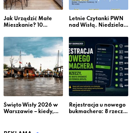
Jak Urządzić Małe
Letnie Czytanki PWN
Mieszkanie? 10
nad Wisłą. Niedziela z
Sposobów Na Więcej
książką, kawą i chwilą
Przestrzeni Bez
dla siebie
Kosztownego Remontu
Święto Wisły 2026 w
Rejestracja u nowego
Warszawie – kiedy,
bukmachera: 8 rzeczy,
gdzie i co się będzie
które warto sprawdzić
działo 2 sierpnia
przed pierwszą wpłatą