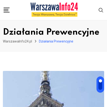
Skip
to
content
Działania Prewencyjne
WarszawaInfo24.pl
Działania Prewencyjne