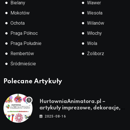
●
●
Bielany
Wawer
●
●
Mokotów
Wesoła
●
●
Ochota
Wilanów
●
●
Praga Północ
Włochy
●
●
Praga Południe
Wola
●
●
Rembertów
Żoliborz
●
Śródmieście
Polecane Artykuły
HurtowniaAnimatora.pl –
artykuły imprezowe, dekoracje,
stroje i akcesoria dla animatorów
2025-08-16