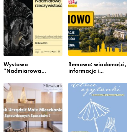
Wystawa
Bemowo: wiadomości,
“Nadmiarowa
informacje i
rzeczywistość” w
wydarzenia z dzielnicy
Galerii XX1