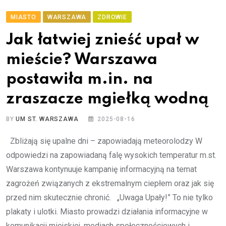
MIASTO
WARSZAWA
ZDROWIE
Jak łatwiej znieść upał w
mieście? Warszawa
postawiła m.in. na
zraszacze mgiełką wodną
BY
UM ST. WARSZAWA
2025-08-16
Zbliżają się upalne dni – zapowiadają meteorolodzy W
odpowiedzi na zapowiadaną falę wysokich temperatur m.st.
Warszawa kontynuuje kampanię informacyjną na temat
zagrożeń związanych z ekstremalnym ciepłem oraz jak się
przed nim skutecznie chronić. „Uwaga Upały!” To nie tylko
plakaty i ulotki. Miasto prowadzi działania informacyjne w
komunikacji miejskiej, mediach społecznościowych i