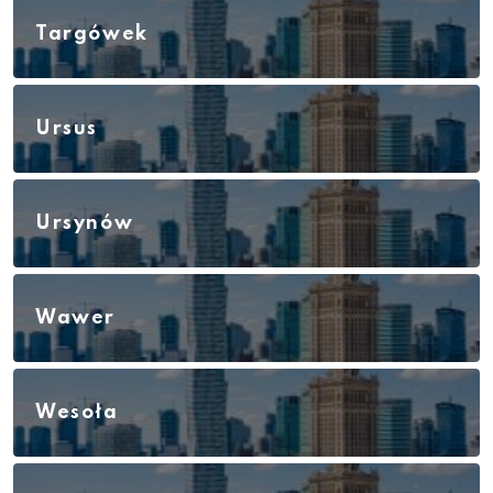
Targówek
Ursus
Ursynów
Wawer
Wesoła