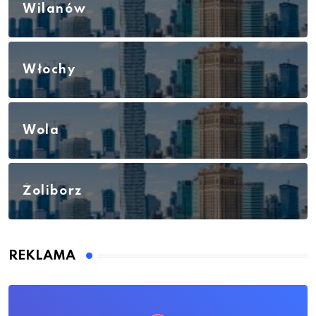
Wilanów
Włochy
Wola
Żoliborz
REKLAMA