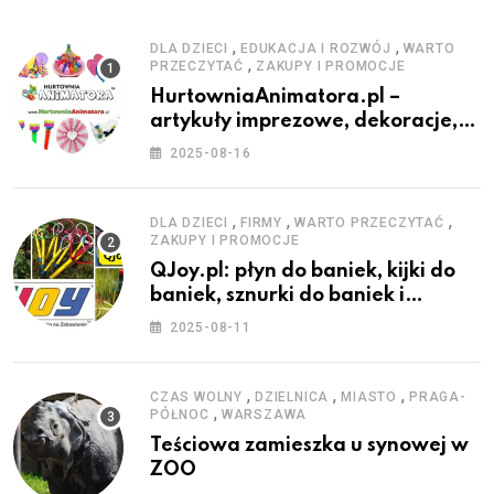
,
,
DLA DZIECI
EDUKACJA I ROZWÓJ
WARTO
,
PRZECZYTAĆ
ZAKUPY I PROMOCJE
HurtowniaAnimatora.pl –
artykuły imprezowe, dekoracje,
stroje i akcesoria dla animatorów
2025-08-16
,
,
,
DLA DZIECI
FIRMY
WARTO PRZECZYTAĆ
ZAKUPY I PROMOCJE
QJoy.pl: płyn do baniek, kijki do
baniek, sznurki do baniek i
zestawy do baniek
2025-08-11
,
,
,
CZAS WOLNY
DZIELNICA
MIASTO
PRAGA-
,
PÓŁNOC
WARSZAWA
Teściowa zamieszka u synowej w
ZOO