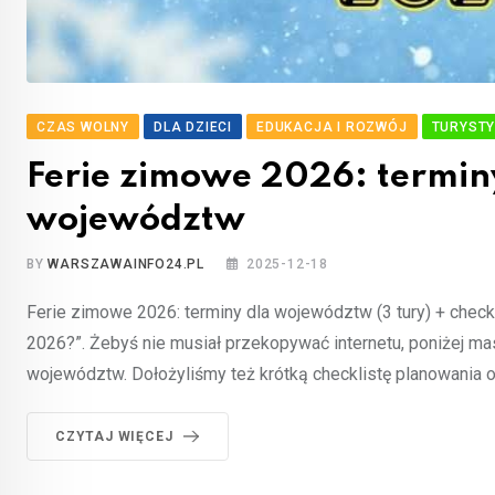
CZAS WOLNY
DLA DZIECI
EDUKACJA I ROZWÓJ
TURYST
Ferie zimowe 2026: termin
województw
BY
WARSZAWAINFO24.PL
2025-12-18
Ferie zimowe 2026: terminy dla województw (3 tury) + check
2026?”. Żebyś nie musiał przekopywać internetu, poniżej m
województw. Dołożyliśmy też krótką checklistę planowania 
CZYTAJ WIĘCEJ