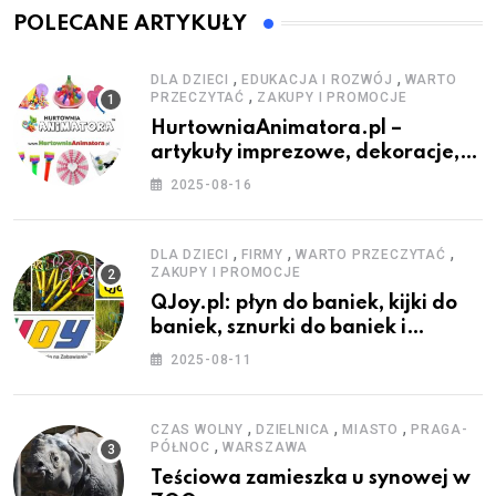
POLECANE ARTYKUŁY
,
,
DLA DZIECI
EDUKACJA I ROZWÓJ
WARTO
,
PRZECZYTAĆ
ZAKUPY I PROMOCJE
HurtowniaAnimatora.pl –
artykuły imprezowe, dekoracje,
stroje i akcesoria dla animatorów
2025-08-16
,
,
,
DLA DZIECI
FIRMY
WARTO PRZECZYTAĆ
ZAKUPY I PROMOCJE
QJoy.pl: płyn do baniek, kijki do
baniek, sznurki do baniek i
zestawy do baniek
2025-08-11
,
,
,
CZAS WOLNY
DZIELNICA
MIASTO
PRAGA-
,
PÓŁNOC
WARSZAWA
Teściowa zamieszka u synowej w