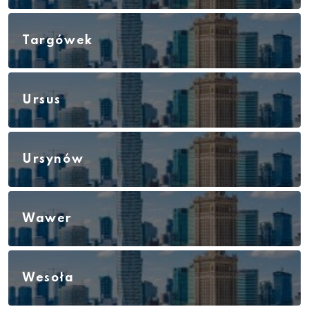
Targówek
Ursus
Ursynów
Wawer
Wesoła