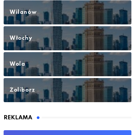
Wilanów
Włochy
Wola
Żoliborz
REKLAMA