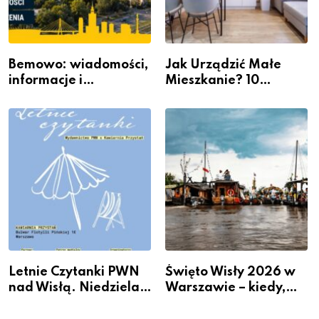
Bemowo: wiadomości,
Jak Urządzić Małe
informacje i
Mieszkanie? 10
wydarzenia z dzielnicy
Sposobów Na Więcej
Przestrzeni Bez
Kosztownego Remontu
Letnie Czytanki PWN
Święto Wisły 2026 w
nad Wisłą. Niedziela z
Warszawie – kiedy,
książką, kawą i chwilą
gdzie i co się będzie
dla siebie
działo 2 sierpnia