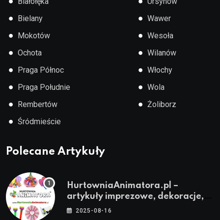
●
●
Białołęka
Ursynów
●
●
Bielany
Wawer
●
●
Mokotów
Wesoła
●
●
Ochota
Wilanów
●
●
Praga Północ
Włochy
●
●
Praga Południe
Wola
●
●
Rembertów
Żoliborz
●
Śródmieście
Polecane Artykuły
HurtowniaAnimatora.pl –
artykuły imprezowe, dekoracje,
stroje i akcesoria dla animatorów
2025-08-16