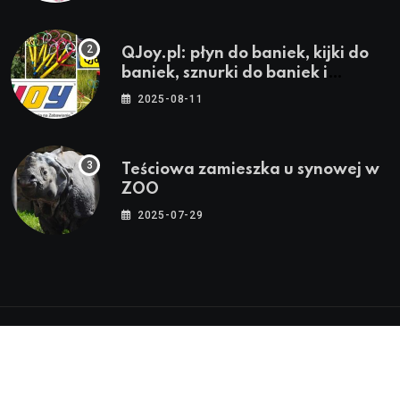
QJoy.pl: płyn do baniek, kijki do
baniek, sznurki do baniek i
zestawy do baniek
2025-08-11
Teściowa zamieszka u synowej w
ZOO
2025-07-29
© 2024-2026 Twoja Warszawa, Twoja Dzielnica™ |
Wszystkie Prawa Zastrzeżone by
WarszawaInfo24.pl