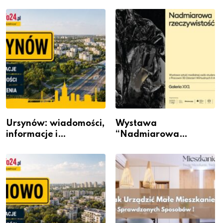
Ursynów: wiadomości,
Wystawa
informacje i
“Nadmiarowa
wydarzenia z dzielnicy
rzeczywistość” w
Galerii XX1