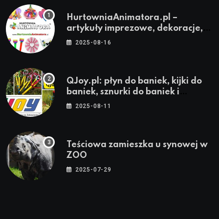
HurtowniaAnimatora.pl –
artykuły imprezowe, dekoracje,
stroje i akcesoria dla animatorów
2025-08-16
QJoy.pl: płyn do baniek, kijki do
baniek, sznurki do baniek i
zestawy do baniek
2025-08-11
Teściowa zamieszka u synowej w
ZOO
2025-07-29