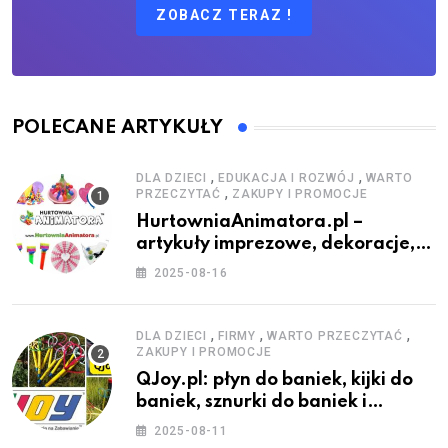
ZOBACZ TERAZ !
POLECANE ARTYKUŁY
,
,
DLA DZIECI
EDUKACJA I ROZWÓJ
WARTO
,
PRZECZYTAĆ
ZAKUPY I PROMOCJE
HurtowniaAnimatora.pl –
artykuły imprezowe, dekoracje,
stroje i akcesoria dla animatorów
2025-08-16
,
,
,
DLA DZIECI
FIRMY
WARTO PRZECZYTAĆ
ZAKUPY I PROMOCJE
QJoy.pl: płyn do baniek, kijki do
baniek, sznurki do baniek i
zestawy do baniek
2025-08-11