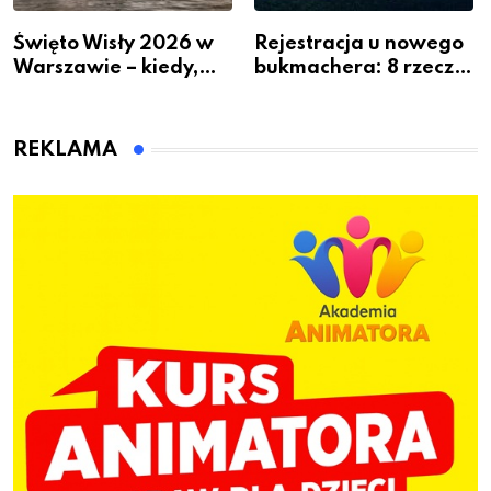
Święto Wisły 2026 w
Rejestracja u nowego
Warszawie – kiedy,
bukmachera: 8 rzeczy,
gdzie i co się będzie
które warto sprawdzić
działo 2 sierpnia
przed pierwszą wpłatą
REKLAMA