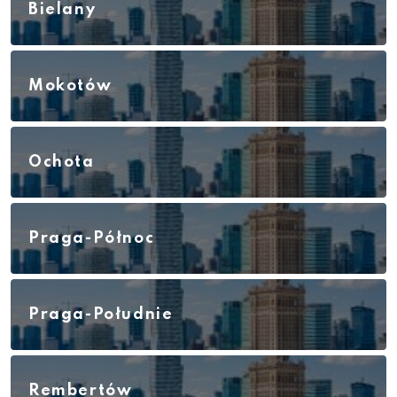
Bielany
Mokotów
Ochota
Praga-Północ
Praga-Południe
Rembertów