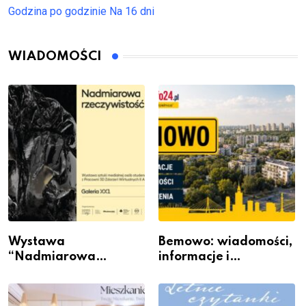
Godzina po godzinie
Na 16 dni
WIADOMOŚCI
Wystawa
Bemowo: wiadomości,
“Nadmiarowa
informacje i
rzeczywistość” w
wydarzenia z dzielnicy
Galerii XX1