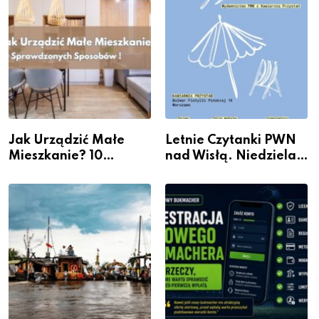
Jak Urządzić Małe
Letnie Czytanki PWN
Mieszkanie? 10
nad Wisłą. Niedziela z
Sposobów Na Więcej
książką, kawą i chwilą
Przestrzeni Bez
dla siebie
Kosztownego Remontu