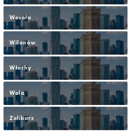
Wesoła
Wilanów
Włochy
Wola
Żoliborz