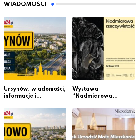
WIADOMOŚCI
Ursynów: wiadomości,
Wystawa
informacje i
“Nadmiarowa
wydarzenia z dzielnicy
rzeczywistość” w
Galerii XX1