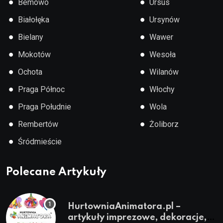
●
●
Bemowo
Ursus
●
●
Białołęka
Ursynów
●
●
Bielany
Wawer
●
●
Mokotów
Wesoła
●
●
Ochota
Wilanów
●
●
Praga Północ
Włochy
●
●
Praga Południe
Wola
●
●
Rembertów
Żoliborz
●
Śródmieście
Polecane Artykuły
HurtowniaAnimatora.pl –
artykuły imprezowe, dekoracje,