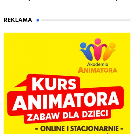
książką, kawą i chwilą
gdzie i co się będzie
dla siebie
działo 2 sierpnia
REKLAMA