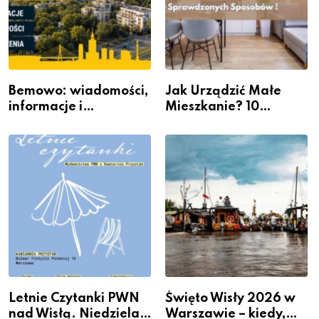
Bemowo: wiadomości,
Jak Urządzić Małe
informacje i
Mieszkanie? 10
wydarzenia z dzielnicy
Sposobów Na Więcej
Przestrzeni Bez
Kosztownego Remontu
Letnie Czytanki PWN
Święto Wisły 2026 w
nad Wisłą. Niedziela z
Warszawie – kiedy,