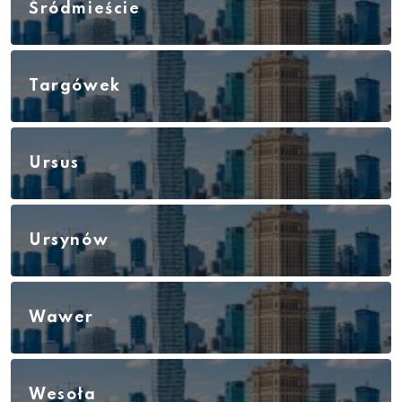
Śródmieście
Targówek
Ursus
Ursynów
Wawer
Wesoła