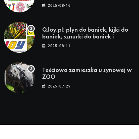
stroje i akcesoria dla animatorów
2025-08-16
QJoy.pl: płyn do baniek, kijki do
baniek, sznurki do baniek i
zestawy do baniek
2025-08-11
Teściowa zamieszka u synowej w
ZOO
2025-07-29
© 2024-2026 Twoja Warszawa, Twoja Dzielnica™ |
Wszystkie Prawa Zastrzeżone by
WarszawaInfo24.pl