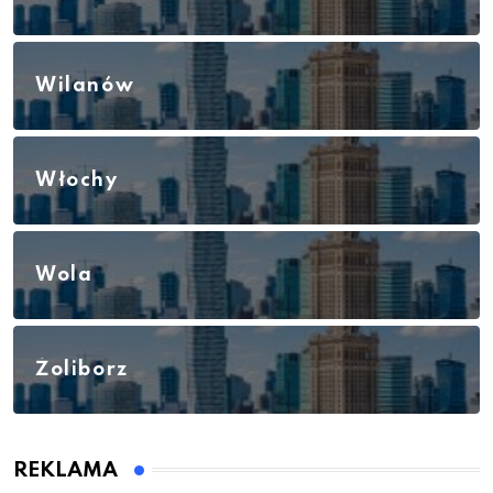
Wilanów
Włochy
Wola
Żoliborz
REKLAMA