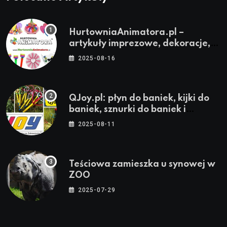
HurtowniaAnimatora.pl –
artykuły imprezowe, dekoracje,
stroje i akcesoria dla animatorów
2025-08-16
QJoy.pl: płyn do baniek, kijki do
baniek, sznurki do baniek i
zestawy do baniek
2025-08-11
Teściowa zamieszka u synowej w
ZOO
2025-07-29