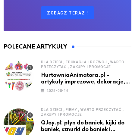
ZOBACZ TERAZ !
POLECANE ARTYKUŁY
,
,
DLA DZIECI
EDUKACJA I ROZWÓJ
WARTO
,
PRZECZYTAĆ
ZAKUPY I PROMOCJE
HurtowniaAnimatora.pl –
artykuły imprezowe, dekoracje,
stroje i akcesoria dla animatorów
2025-08-16
,
,
,
DLA DZIECI
FIRMY
WARTO PRZECZYTAĆ
ZAKUPY I PROMOCJE
QJoy.pl: płyn do baniek, kijki do
baniek, sznurki do baniek i