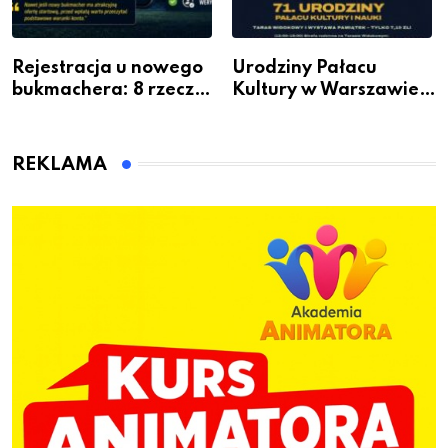
Rejestracja u nowego
Urodziny Pałacu
bukmachera: 8 rzeczy,
Kultury w Warszawie –
które warto sprawdzić
skorzystaj z
przed pierwszą wpłatą
urodzinowych atrakcji!
REKLAMA