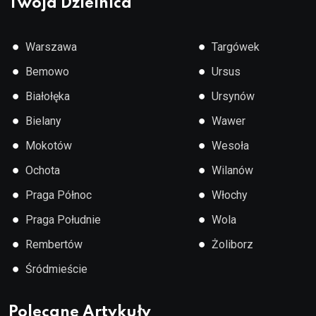
Twoja Dzielnica
●
●
Warszawa
Targówek
●
●
Bemowo
Ursus
●
●
Białołęka
Ursynów
●
●
Bielany
Wawer
●
●
Mokotów
Wesoła
●
●
Ochota
Wilanów
●
●
Praga Północ
Włochy
●
●
Praga Południe
Wola
●
●
Rembertów
Żoliborz
●
Śródmieście
Polecane Artykuły