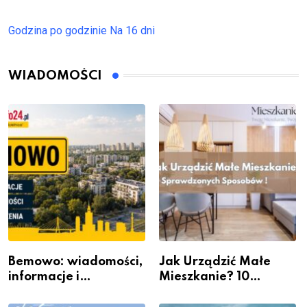
Godzina po godzinie
Na 16 dni
WIADOMOŚCI
Bemowo: wiadomości,
Jak Urządzić Małe
informacje i
Mieszkanie? 10
wydarzenia z dzielnicy
Sposobów Na Więcej
Przestrzeni Bez