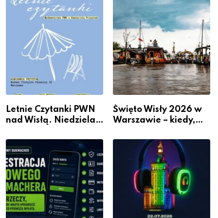
Kosztownego Remontu
Letnie Czytanki PWN
Święto Wisły 2026 w
nad Wisłą. Niedziela z
Warszawie – kiedy,
książką, kawą i chwilą
gdzie i co się będzie
dla siebie
działo 2 sierpnia