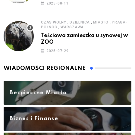
zestawy do baniek
2025-08-11
,
,
,
CZAS WOLNY
DZIELNICA
MIASTO
PRAGA-
,
PÓŁNOC
WARSZAWA
Teściowa zamieszka u synowej w
ZOO
2025-07-29
WIADOMOŚCI REGIONALNE
Bezpieczne Miasto
Biznes i Finanse