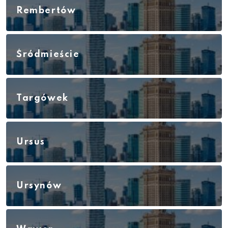
Rembertów
Śródmieście
Targówek
Ursus
Ursynów