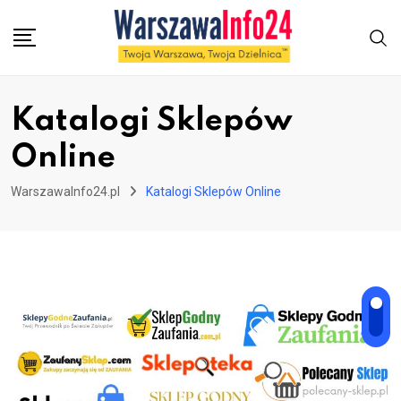
Skip
to
content
Katalogi Sklepów
Online
WarszawaInfo24.pl
Katalogi Sklepów Online