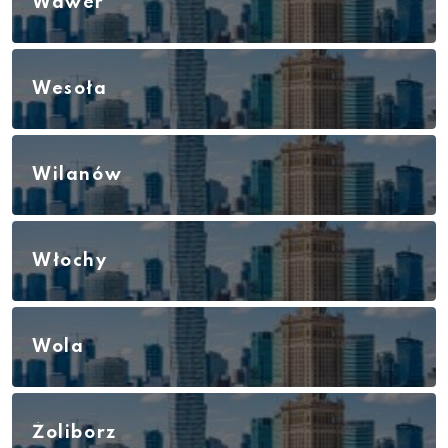
Wawer
Wesoła
Wilanów
Włochy
Wola
Żoliborz