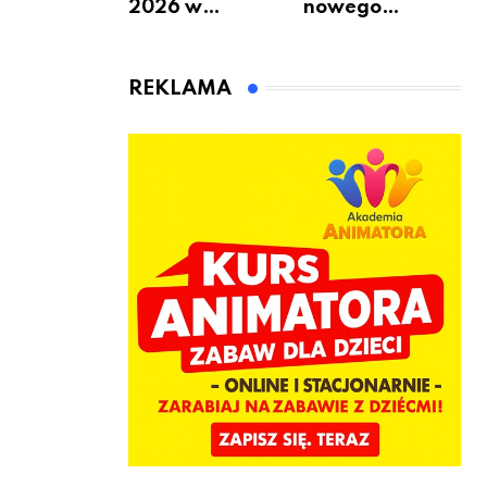
2026 w
nowego
Warszawie –
bukmachera: 8
kiedy, gdzie i co
rzeczy, które
się będzie działo
warto
REKLAMA
2 sierpnia
sprawdzić przed
pierwszą
wpłatą