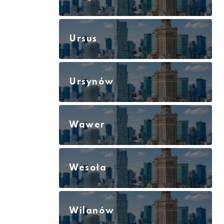
Ursus
Ursynów
Wawer
Wesoła
Wilanów