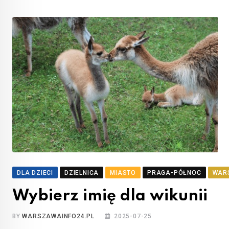
DLA DZIECI
DZIELNICA
MIASTO
PRAGA-PÓŁNOC
WAR
Wybierz imię dla wikunii
BY
WARSZAWAINFO24.PL
2025-07-25