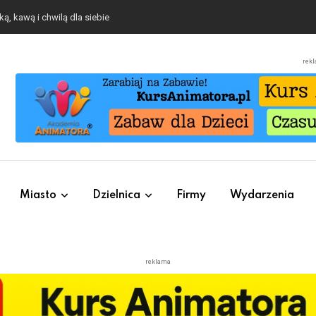
ą, kawą i chwilą dla siebie
rek
Miasto
Dzielnica
Firmy
Wydarzenia
reklama