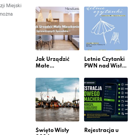
rzeczywistość”
informacje i
ji Miejski
w Galerii XX1
wydarzenia z
 można
dzielnicy
Jak Urządzić
Letnie Czytanki
Małe
PWN nad Wisłą.
Mieszkanie? 10
Niedziela z
Sposobów Na
książką, kawą i
Więcej
chwilą dla
Przestrzeni Bez
siebie
Kosztownego
Remontu
Święto Wisły
Rejestracja u