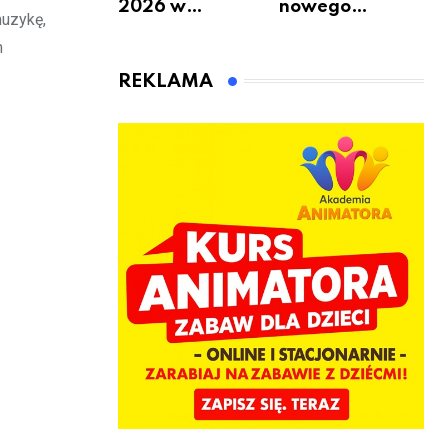
2026 w
nowego
muzykę,
Warszawie –
bukmachera: 8
m
kiedy, gdzie i co
rzeczy, które
się będzie działo
warto
REKLAMA
2 sierpnia
sprawdzić przed
pierwszą
wpłatą