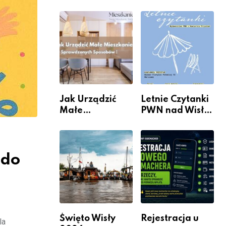
rzeczywistość”
informacje i
w Galerii XX1
wydarzenia z
dzielnicy
Jak Urządzić
Letnie Czytanki
Małe
PWN nad Wisłą.
Mieszkanie? 10
Niedziela z
Sposobów Na
książką, kawą i
Więcej
chwilą dla
Przestrzeni Bez
siebie
 do
Kosztownego
Remontu
Święto Wisły
Rejestracja u
la