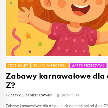
CZAS WOLNY
EDUKACJA I ROZWÓJ
WARTO PRZECZYTAĆ
Zabawy karnawałowe dla dz
Z?
BY
ARTYKUŁ SPONSOROWANY
2025-11-24
Zabawy karnawałowe dla dzieci – jak ogarnąć bal od A do Z? 