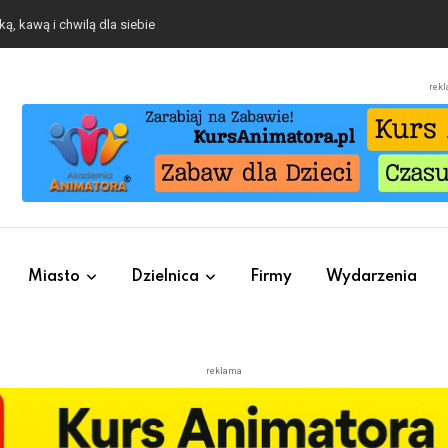
o się będzie działo 2 sierpnia
rek
Miasto
Dzielnica
Firmy
Wydarzenia
reklama