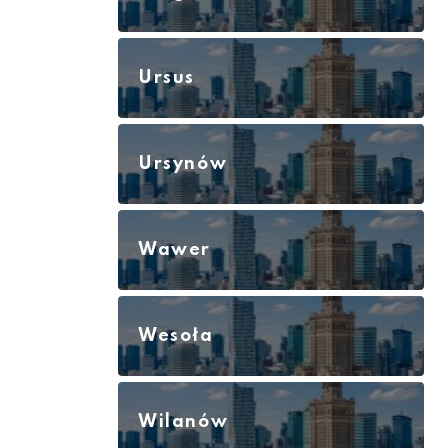
Ursus
Ursynów
Wawer
Wesoła
Wilanów