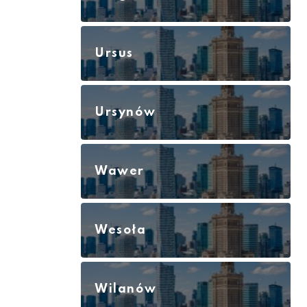
Ursus
Ursynów
Wawer
Wesoła
Wilanów