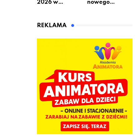
2026 w
nowego
Warszawie –
bukmachera: 8
kiedy, gdzie i co
rzeczy, które
się będzie działo
warto
REKLAMA
2 sierpnia
sprawdzić przed
pierwszą
wpłatą