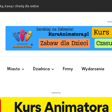
ą, kawą i chwilą dla siebie
rek
Miasto
Dzielnica
Firmy
Wydarzenia
reklama