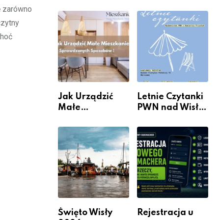
rzeczywistość”
informacje i
ę zarówno
w Galerii XX1
wydarzenia z
czytny
dzielnicy
Choć
Jak Urządzić
Letnie Czytanki
Małe
PWN nad Wisłą.
Mieszkanie? 10
Niedziela z
Sposobów Na
książką, kawą i
Więcej
chwilą dla
Przestrzeni Bez
siebie
Kosztownego
Remontu
Święto Wisły
Rejestracja u