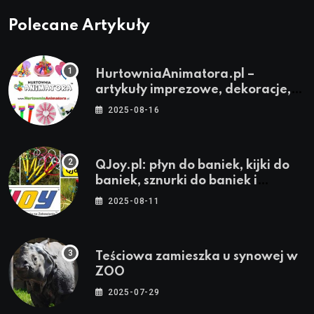
Polecane Artykuły
HurtowniaAnimatora.pl –
artykuły imprezowe, dekoracje,
stroje i akcesoria dla animatorów
2025-08-16
QJoy.pl: płyn do baniek, kijki do
baniek, sznurki do baniek i
zestawy do baniek
2025-08-11
Teściowa zamieszka u synowej w
ZOO
2025-07-29