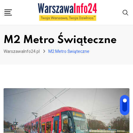
Skip
to
content
M2 Metro Świąteczne
WarszawaInfo24.pl
M2 Metro Świąteczne