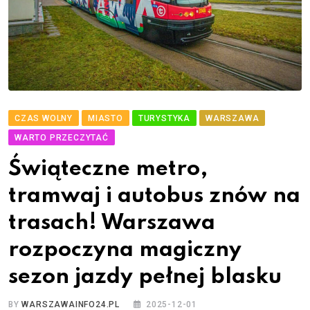
CZAS WOLNY
MIASTO
TURYSTYKA
WARSZAWA
WARTO PRZECZYTAĆ
Świąteczne metro,
tramwaj i autobus znów na
trasach! Warszawa
rozpoczyna magiczny
sezon jazdy pełnej blasku
BY
WARSZAWAINFO24.PL
2025-12-01