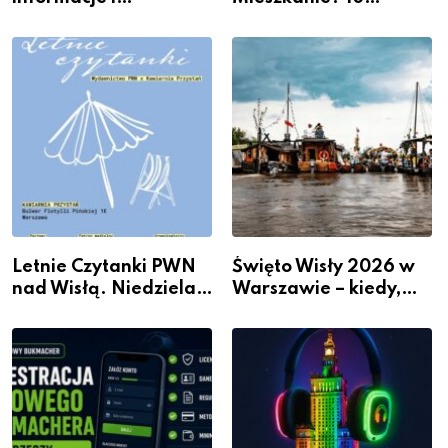
wydarzenia z dzielnicy
Sposobów Na Więcej
Przestrzeni Bez
Kosztownego Remontu
Letnie Czytanki PWN
Święto Wisły 2026 w
nad Wisłą. Niedziela z
Warszawie – kiedy,
książką, kawą i chwilą
gdzie i co się będzie
dla siebie
działo 2 sierpnia