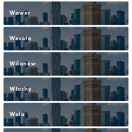
Wawer
Wesoła
Wilanów
Włochy
Wola