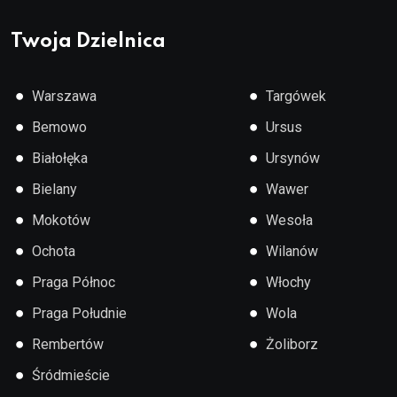
Twoja Dzielnica
●
●
Warszawa
Targówek
●
●
Bemowo
Ursus
●
●
Białołęka
Ursynów
●
●
Bielany
Wawer
●
●
Mokotów
Wesoła
●
●
Ochota
Wilanów
●
●
Praga Północ
Włochy
●
●
Praga Południe
Wola
●
●
Rembertów
Żoliborz
●
Śródmieście