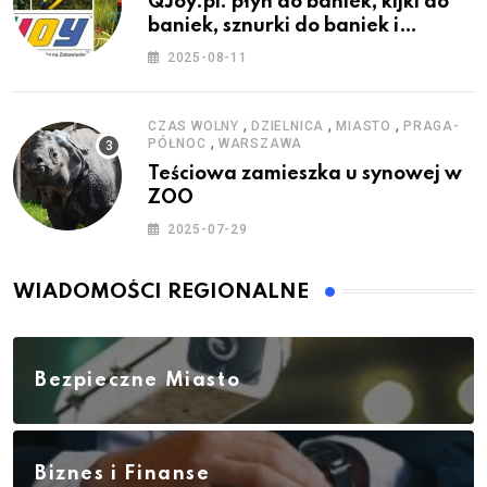
QJoy.pl: płyn do baniek, kijki do
baniek, sznurki do baniek i
zestawy do baniek
2025-08-11
,
,
,
CZAS WOLNY
DZIELNICA
MIASTO
PRAGA-
,
PÓŁNOC
WARSZAWA
Teściowa zamieszka u synowej w
ZOO
2025-07-29
WIADOMOŚCI REGIONALNE
Bezpieczne Miasto
Biznes i Finanse