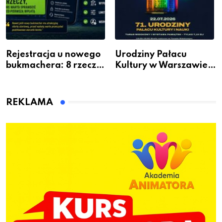
Rejestracja u nowego
Urodziny Pałacu
bukmachera: 8 rzeczy,
Kultury w Warszawie –
które warto sprawdzić
skorzystaj z
przed pierwszą wpłatą
urodzinowych atrakcji!
REKLAMA