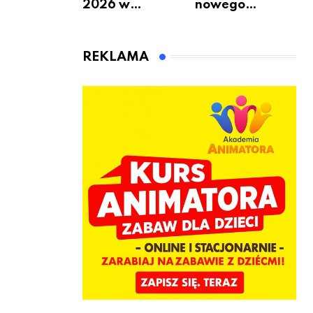
2026 w
nowego
Warszawie –
bukmachera: 8
kiedy, gdzie i co
rzeczy, które
się będzie działo
warto
REKLAMA
2 sierpnia
sprawdzić przed
pierwszą
wpłatą