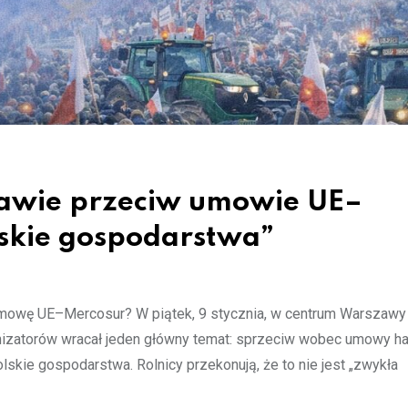
zawie przeciw umowie UE–
lskie gospodarstwa”
 umowę UE–Mercosur? W piątek, 9 stycznia, w centrum Warszawy 
anizatorów wracał jeden główny temat: sprzeciw wobec umowy h
lskie gospodarstwa. Rolnicy przekonują, że to nie jest „zwykła