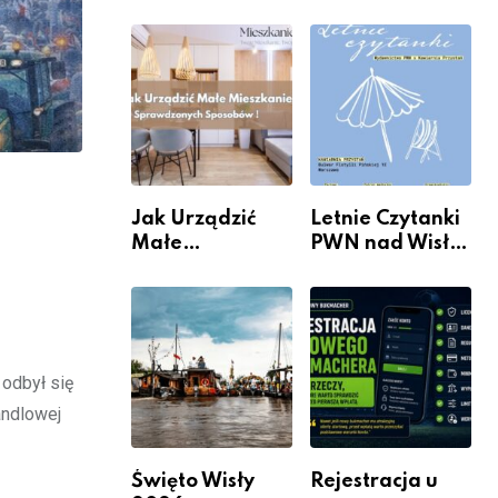
rzeczywistość”
informacje i
w Galerii XX1
wydarzenia z
dzielnicy
Jak Urządzić
Letnie Czytanki
Małe
PWN nad Wisłą.
Mieszkanie? 10
Niedziela z
Sposobów Na
książką, kawą i
Więcej
chwilą dla
Przestrzeni Bez
siebie
Kosztownego
odbył się
Remontu
andlowej
Święto Wisły
Rejestracja u