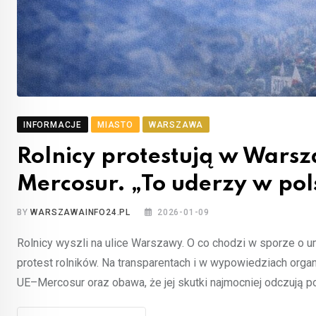
INFORMACJE
MIASTO
WARSZAWA
Rolnicy protestują w Wars
Mercosur. „To uderzy w po
BY
WARSZAWAINFO24.PL
2026-01-09
Rolnicy wyszli na ulice Warszawy. O co chodzi w sporze o
protest rolników. Na transparentach i w wypowiedziach org
UE–Mercosur oraz obawa, że jej skutki najmocniej odczują po