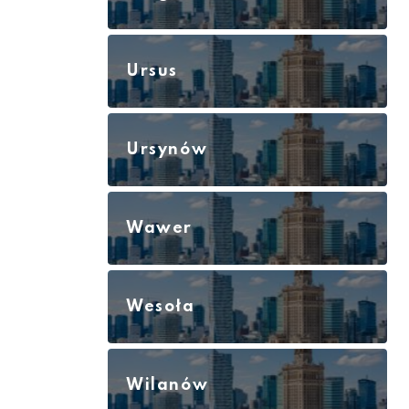
Ursus
Ursynów
Wawer
Wesoła
Wilanów