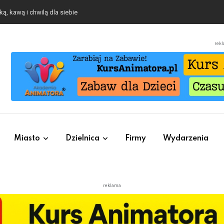
o się będzie działo 2 sierpnia
rek
Miasto
Dzielnica
Firmy
Wydarzenia
reklama