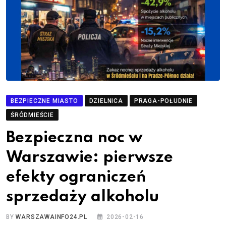
BEZPIECZNE MIASTO
DZIELNICA
PRAGA-POŁUDNIE
ŚRÓDMIEŚCIE
Bezpieczna noc w
Warszawie: pierwsze
efekty ograniczeń
sprzedaży alkoholu
BY
WARSZAWAINFO24.PL
2026-02-16