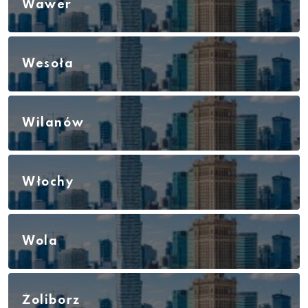
Wawer
Wesoła
Wilanów
Włochy
Wola
Żoliborz