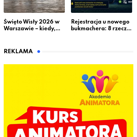
Święto Wisły 2026 w
Rejestracja u nowego
Warszawie – kiedy,
bukmachera: 8 rzeczy,
gdzie i co się będzie
które warto sprawdzić
działo 2 sierpnia
przed pierwszą wpłatą
REKLAMA