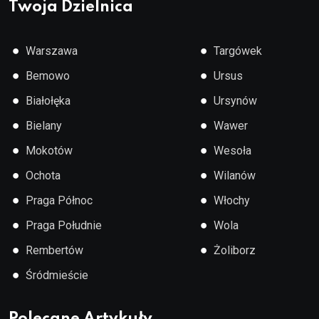
Twoja Dzielnica
●
●
Warszawa
Targówek
●
●
Bemowo
Ursus
●
●
Białołęka
Ursynów
●
●
Bielany
Wawer
●
●
Mokotów
Wesoła
●
●
Ochota
Wilanów
●
●
Praga Północ
Włochy
●
●
Praga Południe
Wola
●
●
Rembertów
Żoliborz
●
Śródmieście
Polecane Artykuły