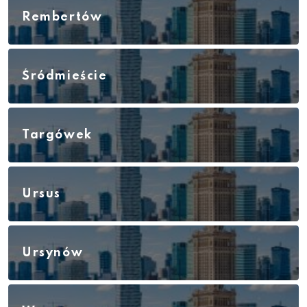
Rembertów
Śródmieście
Targówek
Ursus
Ursynów