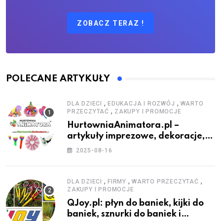
ZOBACZ TERAZ !
POLECANE ARTYKUŁY
,
,
DLA DZIECI
EDUKACJA I ROZWÓJ
WARTO
,
PRZECZYTAĆ
ZAKUPY I PROMOCJE
HurtowniaAnimatora.pl –
artykuły imprezowe, dekoracje,
stroje i akcesoria dla animatorów
2025-08-16
,
,
,
DLA DZIECI
FIRMY
WARTO PRZECZYTAĆ
ZAKUPY I PROMOCJE
QJoy.pl: płyn do baniek, kijki do
baniek, sznurki do baniek i