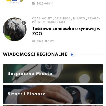
zestawy do baniek
2025-08-11
,
,
,
CZAS WOLNY
DZIELNICA
MIASTO
PRAGA-
,
PÓŁNOC
WARSZAWA
Teściowa zamieszka u synowej w
ZOO
2025-07-29
WIADOMOŚCI REGIONALNE
Bezpieczne Miasto
Biznes i Finanse