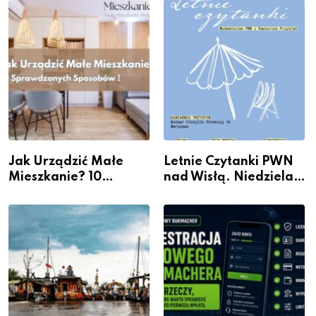
Galerii XX1
Jak Urządzić Małe
Letnie Czytanki PWN
Mieszkanie? 10
nad Wisłą. Niedziela z
Sposobów Na Więcej
książką, kawą i chwilą
Przestrzeni Bez
dla siebie
Kosztownego Remontu