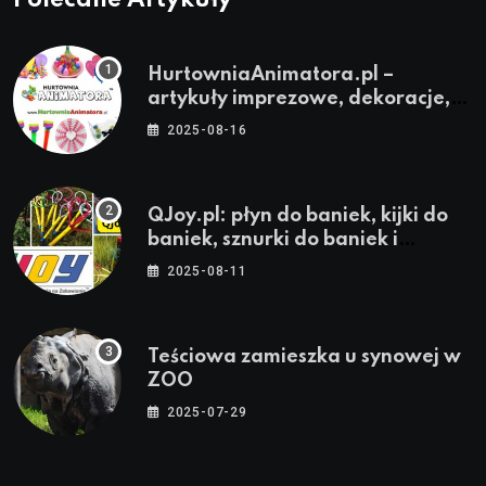
HurtowniaAnimatora.pl –
artykuły imprezowe, dekoracje,
stroje i akcesoria dla animatorów
2025-08-16
QJoy.pl: płyn do baniek, kijki do
baniek, sznurki do baniek i
zestawy do baniek
2025-08-11
Teściowa zamieszka u synowej w
ZOO
2025-07-29