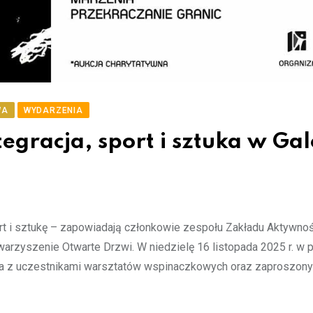
WA
WYDARZENIA
egracja, sport i sztuka w Gal
ort i sztukę – zapowiadają członkowie zespołu Zakładu Aktywnoś
rzyszenie Otwarte Drzwi. W niedzielę 16 listopada 2025 r. w p
kania z uczestnikami warsztatów wspinaczkowych oraz zaproszon