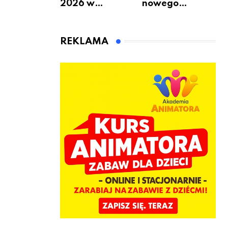
2026 w
nowego
Warszawie –
bukmachera: 8
kiedy, gdzie i co
rzeczy, które
się będzie działo
warto
REKLAMA
2 sierpnia
sprawdzić przed
pierwszą
wpłatą