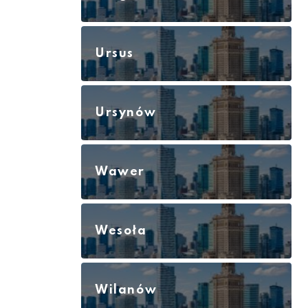
Ursus
Ursynów
Wawer
Wesoła
Wilanów