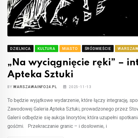
DZIELNICA
KULTURA
MIASTO
ŚRÓDMIEŚCIE
WARSZA
„Na wyciągnięcie ręki” – int
Apteka Sztuki
BY
WARSZAWAINFO24.PL
2025-11-13
To będzie wyjątkowe wydarzenie, które łączy integrację, sp
Zawodowej Galeria Apteka Sztuki, prowadzonego przez Stowa
Galerii odbędzie się aukcja linorytów, która uzupełni spot
gośćmi. Przekraczanie granic – i dosłownie, i