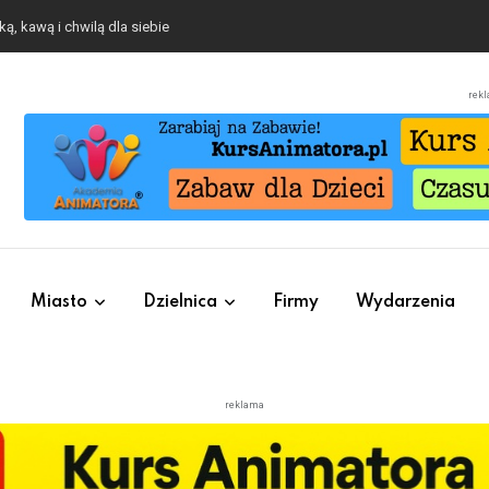
ą, kawą i chwilą dla siebie
rek
Miasto
Dzielnica
Firmy
Wydarzenia
reklama