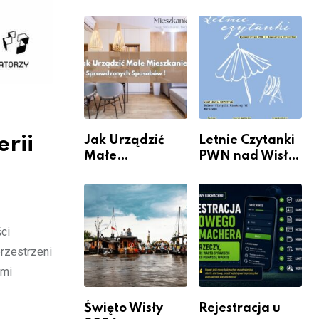
rzeczywistość”
informacje i
w Galerii XX1
wydarzenia z
dzielnicy
erii
Jak Urządzić
Letnie Czytanki
Małe
PWN nad Wisłą.
Mieszkanie? 10
Niedziela z
Sposobów Na
książką, kawą i
Więcej
chwilą dla
Przestrzeni Bez
siebie
ci
Kosztownego
Remontu
rzestrzeni
ymi
Święto Wisły
Rejestracja u