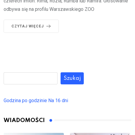
czterech imion: Rima, Rózia, Rumba lub Ramira. Głosowanie
odbywa się na profilu Warszawskiego ZOO
CZYTAJ WIĘCEJ
Szukaj
Godzina po godzinie
Na 16 dni
WIADOMOŚCI