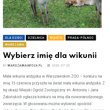
DLA DZIECI
DZIELNICA
MIASTO
PRAGA-PÓŁNOC
WARSZAWA
Wybierz imię dla wikunii
BY
WARSZAWAINFO24.PL
2025-07-25
Mała wikunia andyjska w Warszawskim ZOO – konkurs na
imię 15 czerwca przyszła na świat mała wikunia andyjska. Z
tej okazji Miejski Ogród Zoologiczny im. Antoniny i Jana
Żabińskich ogłasza konkurs na imię dla nowonarodzonego
zwierzęcia. W głosowaniu można wybierać spośród