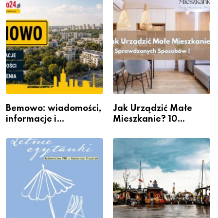
Bemowo: wiadomości,
Jak Urządzić Małe
informacje i
Mieszkanie? 10
wydarzenia z dzielnicy
Sposobów Na Więcej
Przestrzeni Bez
Kosztownego Remontu