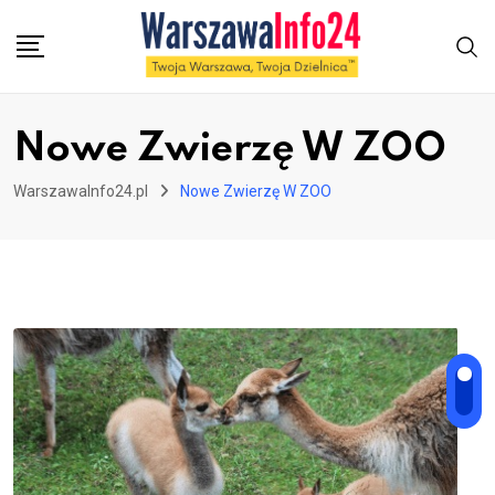
Skip
to
content
Nowe Zwierzę W ZOO
WarszawaInfo24.pl
Nowe Zwierzę W ZOO