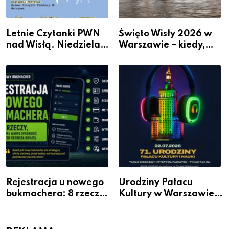
Letnie Czytanki PWN
Święto Wisły 2026 w
nad Wisłą. Niedziela z
Warszawie – kiedy,
książką, kawą i chwilą
gdzie i co się będzie
dla siebie
działo 2 sierpnia
Rejestracja u nowego
Urodziny Pałacu
bukmachera: 8 rzeczy,
Kultury w Warszawie –
które warto sprawdzić
skorzystaj z
przed pierwszą wpłatą
urodzinowych atrakcji!