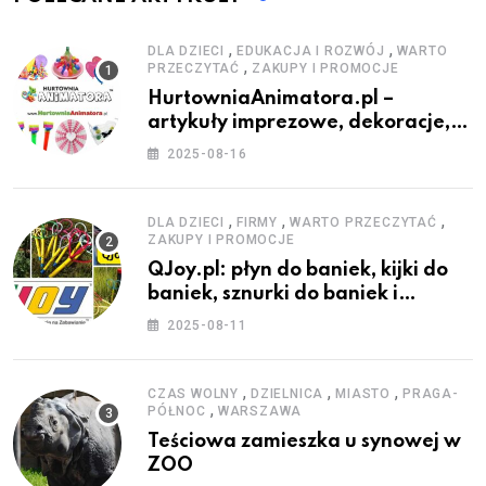
,
,
DLA DZIECI
EDUKACJA I ROZWÓJ
WARTO
,
PRZECZYTAĆ
ZAKUPY I PROMOCJE
HurtowniaAnimatora.pl –
artykuły imprezowe, dekoracje,
stroje i akcesoria dla animatorów
2025-08-16
,
,
,
DLA DZIECI
FIRMY
WARTO PRZECZYTAĆ
ZAKUPY I PROMOCJE
QJoy.pl: płyn do baniek, kijki do
baniek, sznurki do baniek i
zestawy do baniek
2025-08-11
,
,
,
CZAS WOLNY
DZIELNICA
MIASTO
PRAGA-
,
PÓŁNOC
WARSZAWA
Teściowa zamieszka u synowej w
ZOO