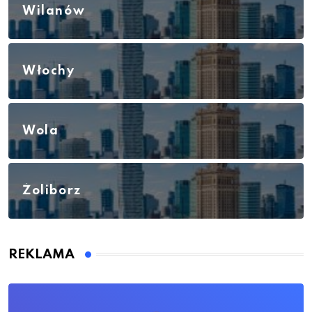
Wilanów
Włochy
Wola
Żoliborz
REKLAMA