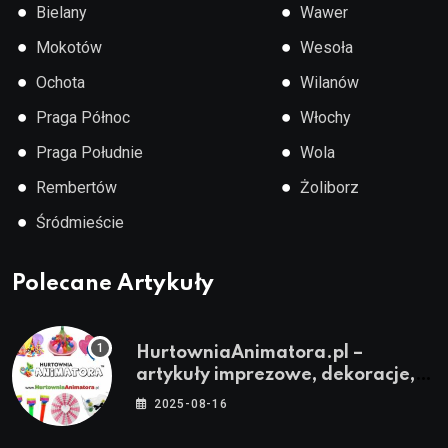
●
●
Bielany
Wawer
●
●
Mokotów
Wesoła
●
●
Ochota
Wilanów
●
●
Praga Północ
Włochy
●
●
Praga Południe
Wola
●
●
Rembertów
Żoliborz
●
Śródmieście
Polecane Artykuły
HurtowniaAnimatora.pl –
artykuły imprezowe, dekoracje,
stroje i akcesoria dla animatorów
2025-08-16