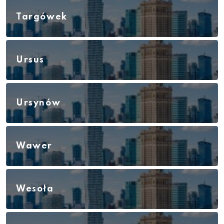
Targówek
Ursus
Ursynów
Wawer
Wesoła