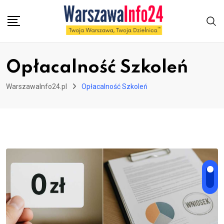
Skip
to
content
Opłacalność Szkoleń
WarszawaInfo24.pl
Opłacalność Szkoleń