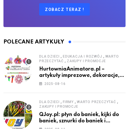
ZOBACZ TERAZ !
POLECANE ARTYKUŁY
,
,
DLA DZIECI
EDUKACJA I ROZWÓJ
WARTO
,
PRZECZYTAĆ
ZAKUPY I PROMOCJE
HurtowniaAnimatora.pl –
artykuły imprezowe, dekoracje,
stroje i akcesoria dla animatorów
2025-08-16
,
,
,
DLA DZIECI
FIRMY
WARTO PRZECZYTAĆ
ZAKUPY I PROMOCJE
QJoy.pl: płyn do baniek, kijki do
baniek, sznurki do baniek i
zestawy do baniek