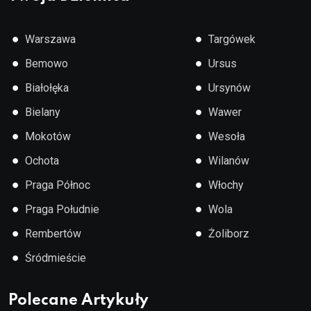
●
●
Warszawa
Targówek
●
●
Bemowo
Ursus
●
●
Białołęka
Ursynów
●
●
Bielany
Wawer
●
●
Mokotów
Wesoła
●
●
Ochota
Wilanów
●
●
Praga Północ
Włochy
●
●
Praga Południe
Wola
●
●
Rembertów
Żoliborz
●
Śródmieście
Polecane Artykuły