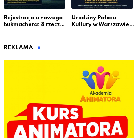
Rejestracja u nowego
Urodziny Pałacu
bukmachera: 8 rzeczy,
Kultury w Warszawie –
które warto sprawdzić
skorzystaj z
przed pierwszą wpłatą
urodzinowych atrakcji!
REKLAMA