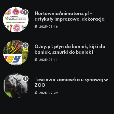
HurtowniaAnimatora.pl –
artykuły imprezowe, dekoracje,
stroje i akcesoria dla animatorów
2025-08-16
QJoy.pl: płyn do baniek, kijki do
baniek, sznurki do baniek i
zestawy do baniek
2025-08-11
Teściowa zamieszka u synowej w
ZOO
2025-07-29