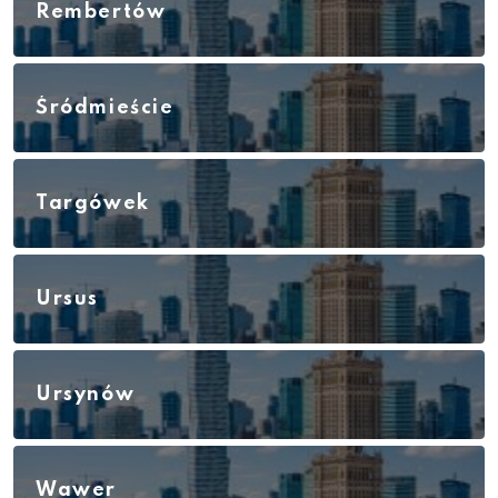
Rembertów
Śródmieście
Targówek
Ursus
Ursynów
Wawer