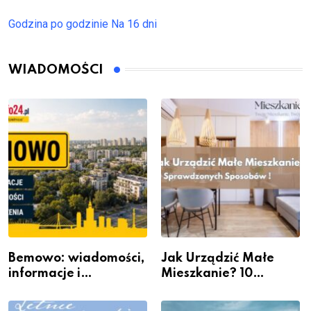
Godzina po godzinie
Na 16 dni
WIADOMOŚCI
Bemowo: wiadomości,
Jak Urządzić Małe
informacje i
Mieszkanie? 10
wydarzenia z dzielnicy
Sposobów Na Więcej
Przestrzeni Bez