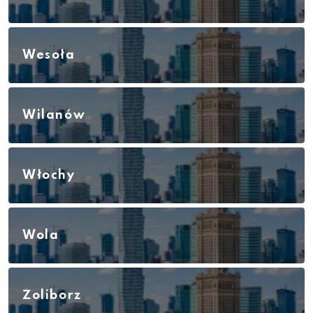
Wesoła
Wilanów
Włochy
Wola
Żoliborz