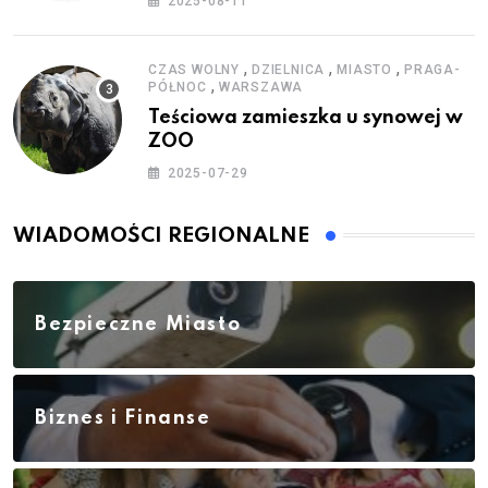
2025-08-11
,
,
,
CZAS WOLNY
DZIELNICA
MIASTO
PRAGA-
,
PÓŁNOC
WARSZAWA
Teściowa zamieszka u synowej w
ZOO
2025-07-29
WIADOMOŚCI REGIONALNE
Bezpieczne Miasto
Biznes i Finanse