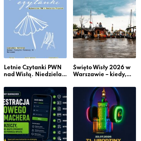
Kosztownego Remontu
Letnie Czytanki PWN
Święto Wisły 2026 w
nad Wisłą. Niedziela z
Warszawie – kiedy,
książką, kawą i chwilą
gdzie i co się będzie
dla siebie
działo 2 sierpnia