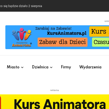
o się będzie działo 2 sierpnia
rek
Miasto
Dzielnica
Firmy
Wydarzenia
reklama