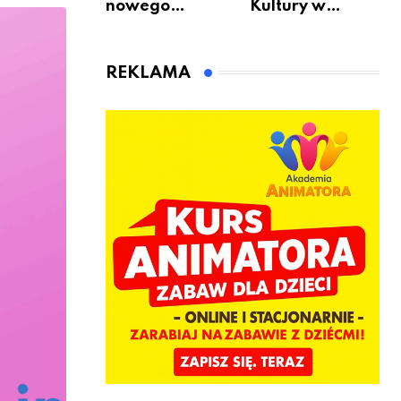
nowego
Kultury w
bukmachera: 8
Warszawie –
rzeczy, które
skorzystaj z
warto
urodzinowych
REKLAMA
sprawdzić przed
atrakcji!
pierwszą
wpłatą