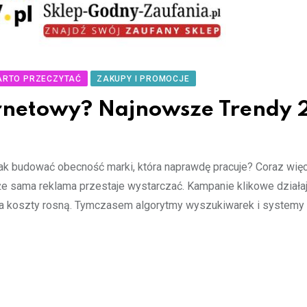
ARTO PRZECZYTAĆ
ZAKUPY I PROMOCJE
ernetowy? Najnowsze Trendy
Jak budować obecność marki, która naprawdę pracuje? Coraz więc
że sama reklama przestaje wystarczać. Kampanie klikowe działaj
a, a koszty rosną. Tymczasem algorytmy wyszukiwarek i systemy 