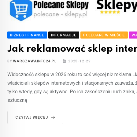
BIZNES I FINANSE
INFORMACJE
POLECANE W MIEŚCIE
W
Jak reklamować sklep int
BY
WARSZAWAINFO24.PL
2025-12-29
Widoczność sklepu w 2026 roku to coś więcej niż reklama. 
właścicieli sklepów internetowych i stacjonarnych zauważa, 
tylko wtedy, gdy są aktywne. Po ich zakończeniu ruch znik
sztuczną
CZYTAJ WIĘCEJ