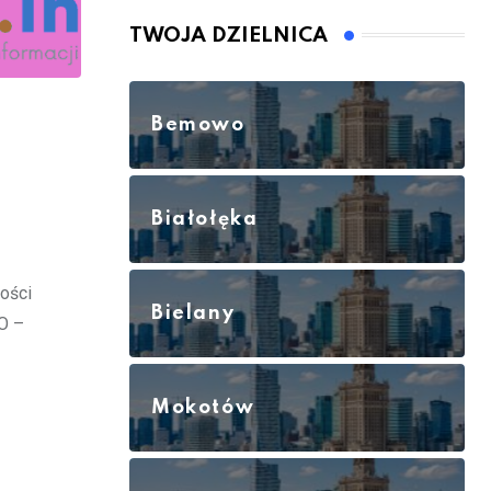
TWOJA DZIELNICA
Bemowo
Białołęka
ości
Bielany
RO –
Mokotów