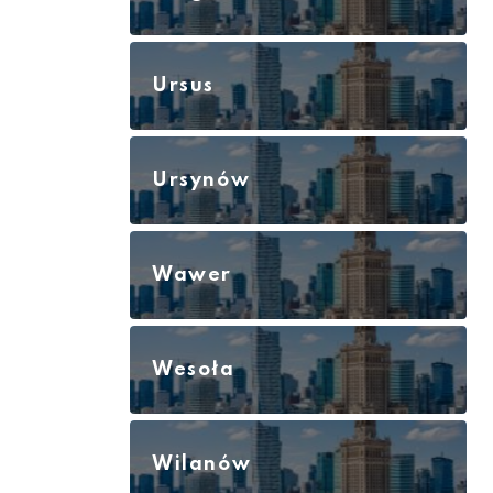
Ursus
Ursynów
Wawer
Wesoła
Wilanów