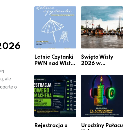
informacje i
Mieszkanie? 10
wydarzenia z
Sposobów Na
dzielnicy
Więcej
Przestrzeni Bez
Kosztownego
Remontu
 2026
Letnie Czytanki
Święto Wisły
PWN nad Wisłą.
2026 w
Niedziela z
Warszawie –
ej
książką, kawą i
kiedy, gdzie i co
ą, ale
chwilą dla
się będzie działo
oparte o
siebie
2 sierpnia
Rejestracja u
Urodziny Pałacu