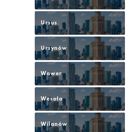
Ursus
Ursynów
Wawer
Wesoła
Wilanów