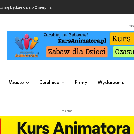
o się będzie działo 2 sierpnia
rek
Miasto
Dzielnica
Firmy
Wydarzenia
reklama