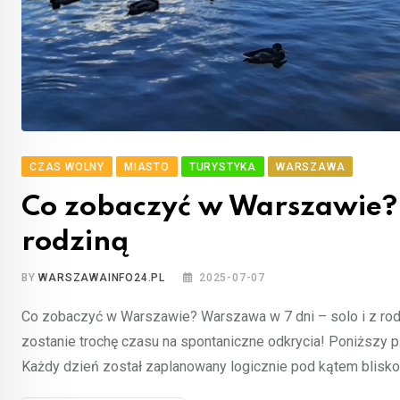
CZAS WOLNY
MIASTO
TURYSTYKA
WARSZAWA
Co zobaczyć w Warszawie? 
rodziną
BY
WARSZAWAINFO24.PL
2025-07-07
Co zobaczyć w Warszawie? Warszawa w 7 dni – solo i z ro
zostanie trochę czasu na spontaniczne odkrycia! Poniższy p
Każdy dzień został zaplanowany logicznie pod kątem blisko