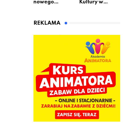
nowego
Kultury w
bukmachera: 8
Warszawie –
rzeczy, które
skorzystaj z
warto
urodzinowych
REKLAMA
sprawdzić przed
atrakcji!
pierwszą
wpłatą