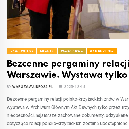
CZAS WOLNY
MIASTO
WARSZAWA
WYDARZENIA
Bezcenne pergaminy relacj
Warszawie. Wystawa tylko 
BY
WARSZAWAINFO24.PL
2025-12-15
Bezcenne pergaminy relacji polsko-krzyżackich znów w War
wystawa w Archiwum Głównym Akt Dawnych tylko przez trzy t
nieobecności, najstarsze zachowane dokumenty, odzyskane d
dotyczące relacji polsko-krzyżackich zostaną udostępnione 