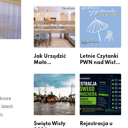
rzeczywistość”
informacje i
w Galerii XX1
wydarzenia z
dzielnicy
Jak Urządzić
Letnie Czytanki
Małe
PWN nad Wisłą.
Mieszkanie? 10
Niedziela z
Sposobów Na
książką, kawą i
Więcej
chwilą dla
Przestrzeni Bez
siebie
Kosztownego
ątkowa
Remontu
 latach
o,
Święto Wisły
Rejestracja u