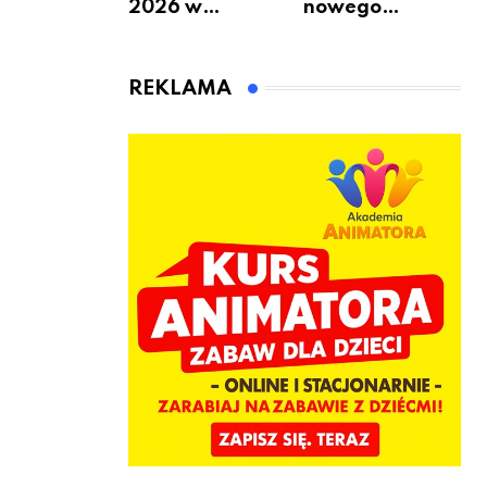
2026 w
nowego
Warszawie –
bukmachera: 8
kiedy, gdzie i co
rzeczy, które
się będzie działo
warto
REKLAMA
2 sierpnia
sprawdzić przed
pierwszą
wpłatą