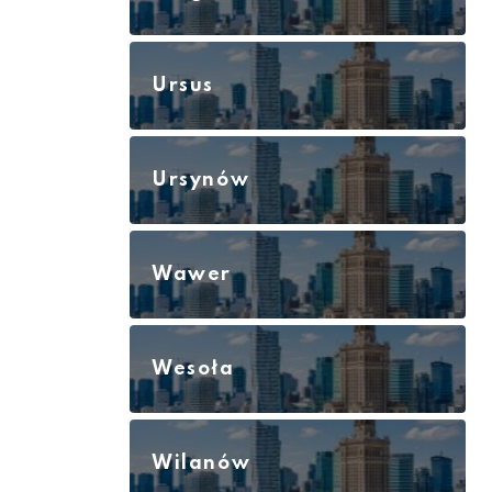
Ursus
Ursynów
Wawer
Wesoła
Wilanów