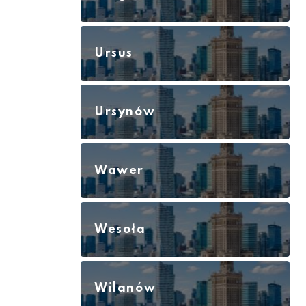
Ursus
Ursynów
Wawer
Wesoła
Wilanów