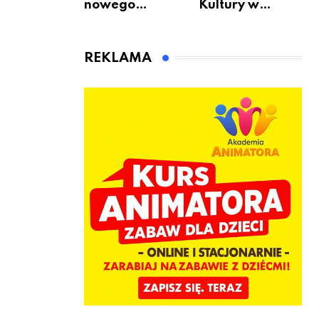
nowego
Kultury w
bukmachera: 8
Warszawie –
rzeczy, które
skorzystaj z
warto
urodzinowych
REKLAMA
sprawdzić przed
atrakcji!
pierwszą
wpłatą