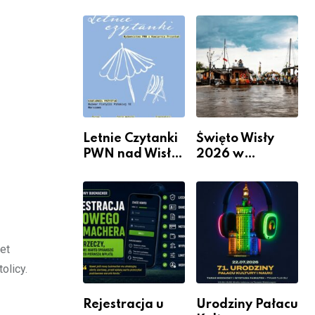
informacje i
Mieszkanie? 10
wydarzenia z
Sposobów Na
dzielnicy
Więcej
Przestrzeni Bez
Kosztownego
Remontu
Letnie Czytanki
Święto Wisły
PWN nad Wisłą.
2026 w
Niedziela z
Warszawie –
książką, kawą i
kiedy, gdzie i co
chwilą dla
się będzie działo
siebie
2 sierpnia
et
olicy.
Rejestracja u
Urodziny Pałacu