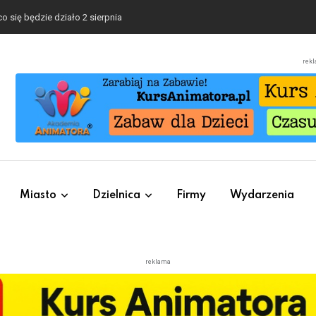
o się będzie działo 2 sierpnia
rek
Miasto
Dzielnica
Firmy
Wydarzenia
reklama