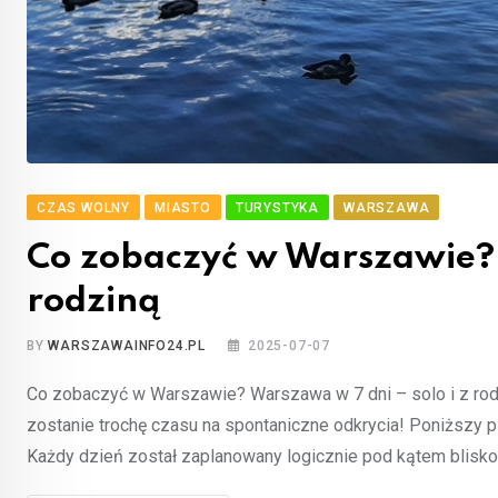
CZAS WOLNY
MIASTO
TURYSTYKA
WARSZAWA
Co zobaczyć w Warszawie? 
rodziną
BY
WARSZAWAINFO24.PL
2025-07-07
Co zobaczyć w Warszawie? Warszawa w 7 dni – solo i z ro
zostanie trochę czasu na spontaniczne odkrycia! Poniższy p
Każdy dzień został zaplanowany logicznie pod kątem blisko