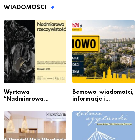
WIADOMOŚCI
Wystawa
Bemowo: wiadomości,
“Nadmiarowa
informacje i
rzeczywistość” w
wydarzenia z dzielnicy
Galerii XX1