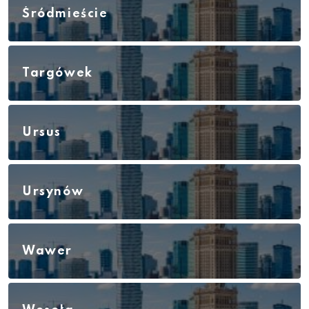
Śródmieście
Targówek
Ursus
Ursynów
Wawer