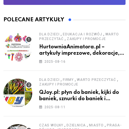
POLECANE ARTYKUŁY
,
,
DLA DZIECI
EDUKACJA I ROZWÓJ
WARTO
,
PRZECZYTAĆ
ZAKUPY I PROMOCJE
HurtowniaAnimatora.pl –
artykuły imprezowe, dekoracje,
stroje i akcesoria dla animatorów
2025-08-16
,
,
,
DLA DZIECI
FIRMY
WARTO PRZECZYTAĆ
ZAKUPY I PROMOCJE
QJoy.pl: płyn do baniek, kijki do
baniek, sznurki do baniek i
zestawy do baniek
2025-08-11
,
,
,
CZAS WOLNY
DZIELNICA
MIASTO
PRAGA-