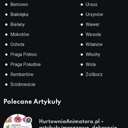
●
●
Bemowo
Ursus
●
●
Białołęka
Ursynów
●
●
Bielany
Wawer
●
●
Mokotów
Wesoła
●
●
Ochota
Wilanów
●
●
Praga Północ
Włochy
●
●
Praga Południe
Wola
●
●
Rembertów
Żoliborz
●
Śródmieście
Polecane Artykuły
HurtowniaAnimatora.pl –
artykuły imprezowe, dekoracje,