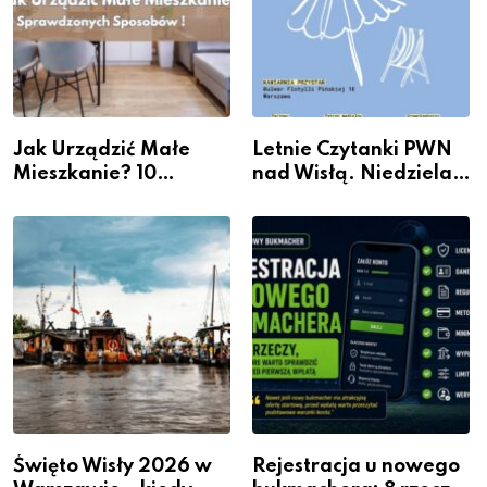
Jak Urządzić Małe
Letnie Czytanki PWN
Mieszkanie? 10
nad Wisłą. Niedziela z
Sposobów Na Więcej
książką, kawą i chwilą
Przestrzeni Bez
dla siebie
Kosztownego Remontu
Święto Wisły 2026 w
Rejestracja u nowego