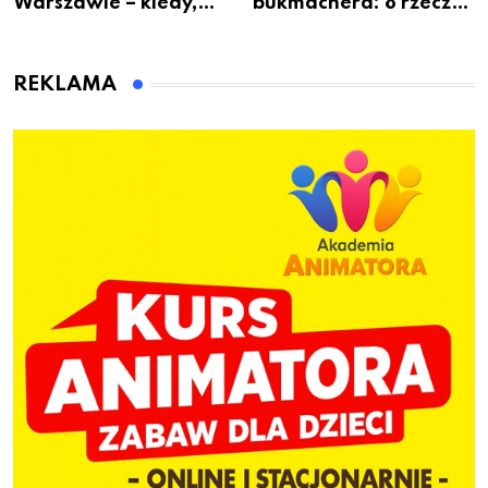
Warszawie – kiedy,
bukmachera: 8 rzeczy,
gdzie i co się będzie
które warto sprawdzić
działo 2 sierpnia
przed pierwszą wpłatą
REKLAMA