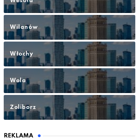
Wesoła
Wilanów
Włochy
Wola
Żoliborz
REKLAMA