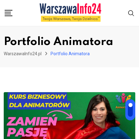
Skip
to
content
Portfolio Animatora
WarszawaInfo24.pl
Portfolio Animatora