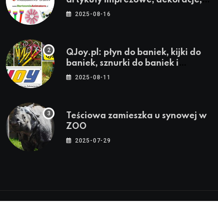
stroje i akcesoria dla animatorów
2025-08-16
QJoy.pl: płyn do baniek, kijki do
baniek, sznurki do baniek i
zestawy do baniek
2025-08-11
Teściowa zamieszka u synowej w
ZOO
2025-07-29
© 2024-2026 Twoja Warszawa, Twoja Dzielnica™ |