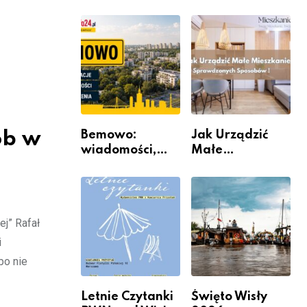
informacje i
rzeczywistość”
wydarzenia z
w Galerii XX1
dzielnicy
ób w
Bemowo:
Jak Urządzić
wiadomości,
Małe
informacje i
Mieszkanie? 10
wydarzenia z
Sposobów Na
dzielnicy
Więcej
Przestrzeni Bez
j” Rafał
Kosztownego
Remontu
i
bo nie
Letnie Czytanki
Święto Wisły