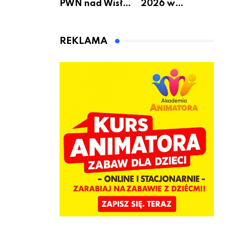
PWN nad Wisłą.
2026 w
Niedziela z
Warszawie –
książką, kawą i
kiedy, gdzie i co
chwilą dla
się będzie działo
REKLAMA
siebie
2 sierpnia