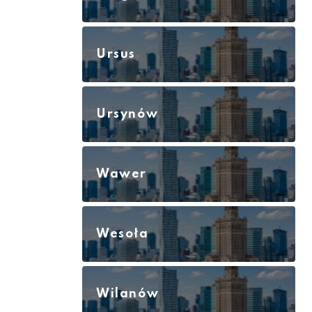
Ursus
Ursynów
Wawer
Wesoła
Wilanów