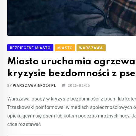
BEZPIECZNE MIASTO
MIASTO
WARSZAWA
Miasto uruchamia ogrzewan
kryzysie bezdomności z ps
BY
WARSZAWAINFO24.PL
2026-02-05
Warszawa: osoby w kryzysie bezdomności z psem lub kotem 
Trzaskowski poinformował w mediach społecznościowych o
opiekującym się psem lub kotem podczas mroźnych nocy. Jak 
chce rozstawać