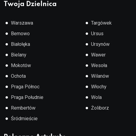
Twoja Dzielnica
●
●
Warszawa
Targówek
●
●
Bemowo
Ursus
●
●
Białołęka
Ursynów
●
●
Bielany
Wawer
●
●
Mokotów
Wesoła
●
●
Ochota
Wilanów
●
●
Praga Północ
Włochy
●
●
Praga Południe
Wola
●
●
Rembertów
Żoliborz
●
Śródmieście