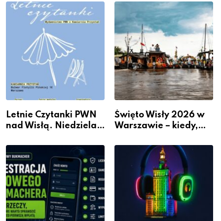
Przestrzeni Bez
Kosztownego Remontu
Letnie Czytanki PWN
Święto Wisły 2026 w
nad Wisłą. Niedziela z
Warszawie – kiedy,
książką, kawą i chwilą
gdzie i co się będzie
dla siebie
działo 2 sierpnia