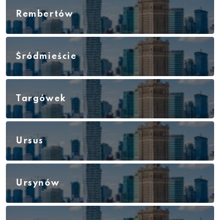
Rembertów
Śródmieście
Targówek
Ursus
Ursynów