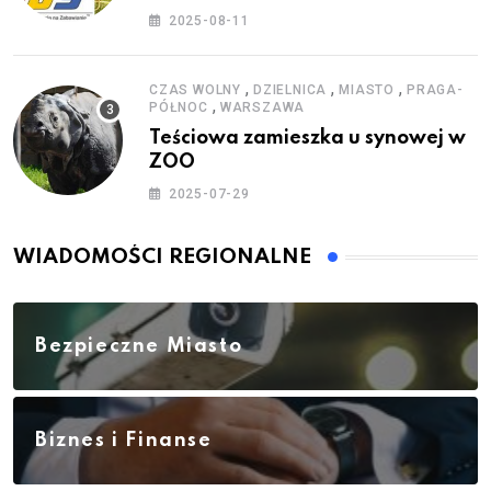
zestawy do baniek
2025-08-11
,
,
,
CZAS WOLNY
DZIELNICA
MIASTO
PRAGA-
,
PÓŁNOC
WARSZAWA
Teściowa zamieszka u synowej w
ZOO
2025-07-29
WIADOMOŚCI REGIONALNE
Bezpieczne Miasto
Biznes i Finanse