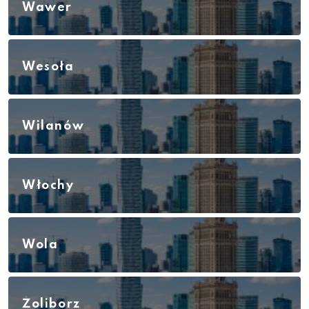
Wawer
Wesoła
Wilanów
Włochy
Wola
Żoliborz