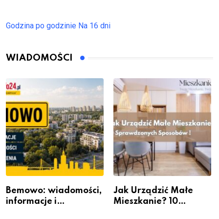
Godzina po godzinie
Na 16 dni
WIADOMOŚCI
Bemowo: wiadomości,
Jak Urządzić Małe
informacje i
Mieszkanie? 10
wydarzenia z dzielnicy
Sposobów Na Więcej