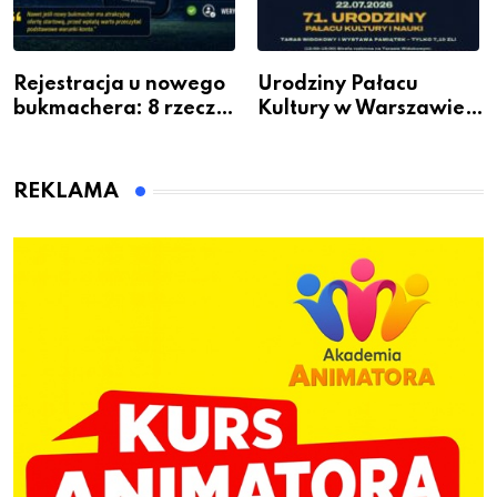
Rejestracja u nowego
Urodziny Pałacu
bukmachera: 8 rzeczy,
Kultury w Warszawie –
które warto sprawdzić
skorzystaj z
przed pierwszą wpłatą
urodzinowych atrakcji!
REKLAMA