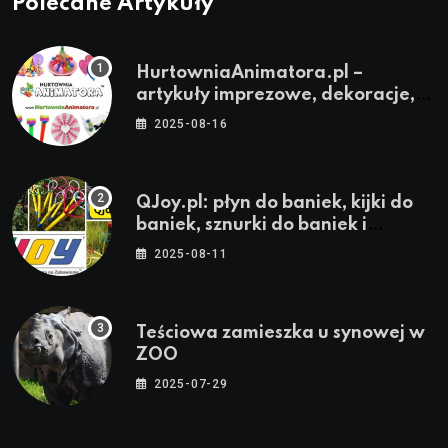
Polecane Artykuły
HurtowniaAnimatora.pl –
artykuły imprezowe, dekoracje,
stroje i akcesoria dla animatorów
2025-08-16
QJoy.pl: płyn do baniek, kijki do
baniek, sznurki do baniek i
zestawy do baniek
2025-08-11
Teściowa zamieszka u synowej w
ZOO
2025-07-29