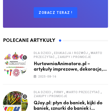
ZOBACZ TERAZ !
POLECANE ARTYKUŁY
,
,
DLA DZIECI
EDUKACJA I ROZWÓJ
WARTO
,
PRZECZYTAĆ
ZAKUPY I PROMOCJE
HurtowniaAnimatora.pl –
artykuły imprezowe, dekoracje,
stroje i akcesoria dla animatorów
2025-08-16
,
,
,
DLA DZIECI
FIRMY
WARTO PRZECZYTAĆ
ZAKUPY I PROMOCJE
QJoy.pl: płyn do baniek, kijki do
baniek, sznurki do baniek i