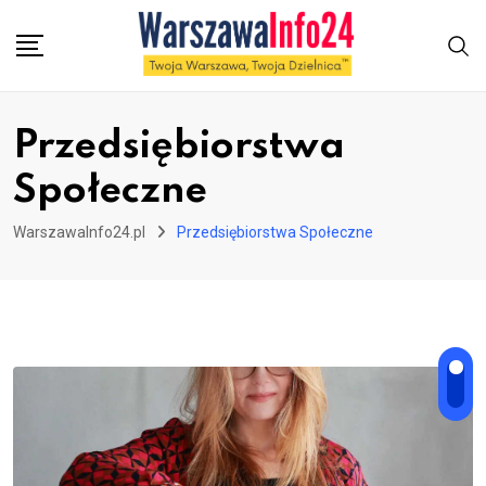
Skip
to
content
Przedsiębiorstwa
Społeczne
WarszawaInfo24.pl
Przedsiębiorstwa Społeczne