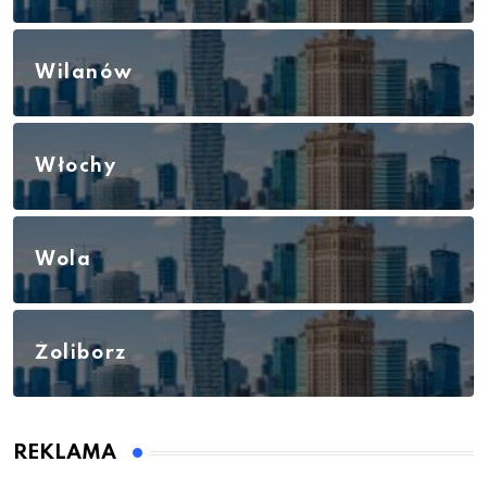
Wilanów
Włochy
Wola
Żoliborz
REKLAMA