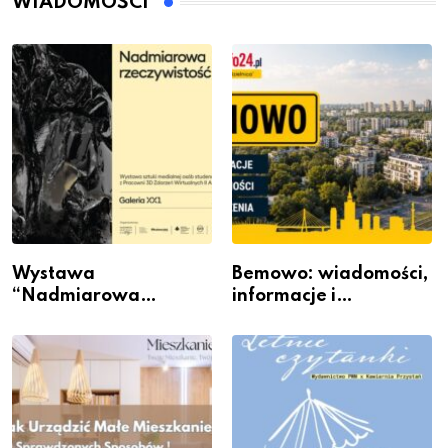
WIADOMOŚCI
Wystawa
Bemowo: wiadomości,
“Nadmiarowa
informacje i
rzeczywistość” w
wydarzenia z dzielnicy
Galerii XX1