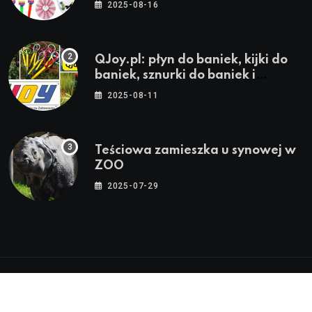
stroje i akcesoria dla animatorów
2025-08-16
QJoy.pl: płyn do baniek, kijki do
baniek, sznurki do baniek i
zestawy do baniek
2025-08-11
Teściowa zamieszka u synowej w
ZOO
2025-07-29
© 2024-2026 Twoja Warszawa, Twoja Dzielnica™ |
Wszystkie Prawa Zastrzeżone by
WarszawaInfo24.pl