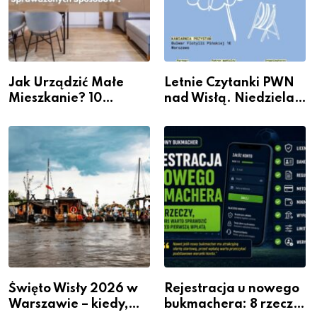
Jak Urządzić Małe
Letnie Czytanki PWN
Mieszkanie? 10
nad Wisłą. Niedziela z
Sposobów Na Więcej
książką, kawą i chwilą
Przestrzeni Bez
dla siebie
Kosztownego Remontu
Święto Wisły 2026 w
Rejestracja u nowego
Warszawie – kiedy,
bukmachera: 8 rzeczy,