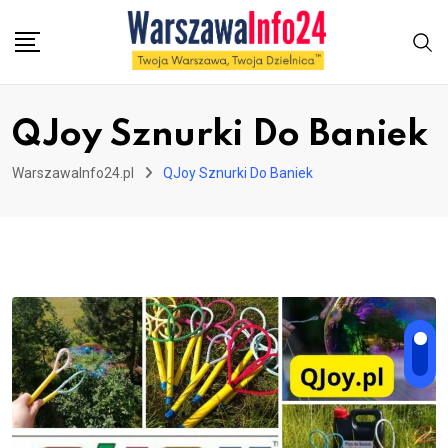
Skip
to
content
QJoy Sznurki Do Baniek
WarszawaInfo24.pl
QJoy Sznurki Do Baniek