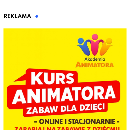
gdzie i co się będzie
które warto sprawdzić
działo 2 sierpnia
przed pierwszą wpłatą
REKLAMA