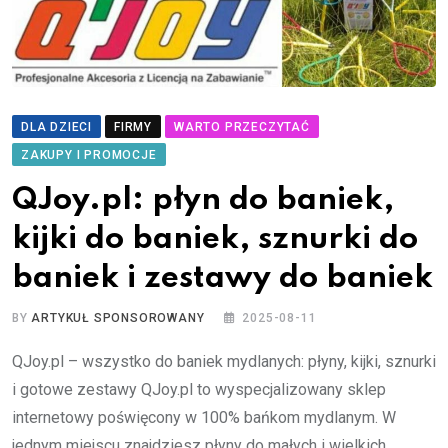
DLA DZIECI
FIRMY
WARTO PRZECZYTAĆ
ZAKUPY I PROMOCJE
QJoy.pl: płyn do baniek,
kijki do baniek, sznurki do
baniek i zestawy do baniek
BY
ARTYKUŁ SPONSOROWANY
2025-08-11
QJoy.pl – wszystko do baniek mydlanych: płyny, kijki, sznurki
i gotowe zestawy QJoy.pl to wyspecjalizowany sklep
internetowy poświęcony w 100% bańkom mydlanym. W
jednym miejscu znajdziesz płyny do małych i wielkich