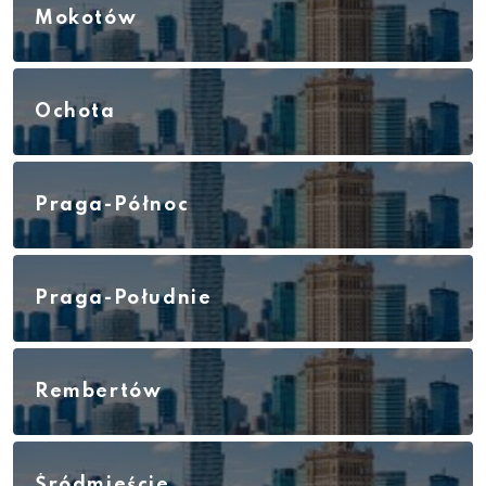
Mokotów
Ochota
Praga-Północ
Praga-Południe
Rembertów
Śródmieście