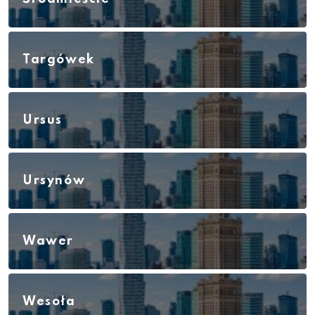
Targówek
Ursus
Ursynów
Wawer
Wesoła