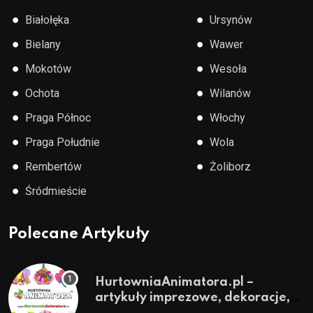
●
●
Białołęka
Ursynów
●
●
Bielany
Wawer
●
●
Mokotów
Wesoła
●
●
Ochota
Wilanów
●
●
Praga Północ
Włochy
●
●
Praga Południe
Wola
●
●
Rembertów
Żoliborz
●
Śródmieście
Polecane Artykuły
HurtowniaAnimatora.pl –
artykuły imprezowe, dekoracje,