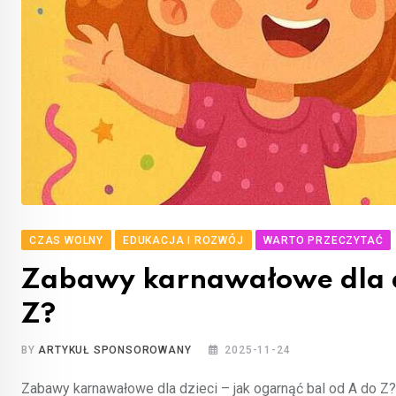
CZAS WOLNY
EDUKACJA I ROZWÓJ
WARTO PRZECZYTAĆ
Zabawy karnawałowe dla dz
Z?
BY
ARTYKUŁ SPONSOROWANY
2025-11-24
Zabawy karnawałowe dla dzieci – jak ogarnąć bal od A do Z? 