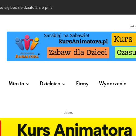
o się będzie działo 2 sierpnia
rek
Miasto
Dzielnica
Firmy
Wydarzenia
reklama