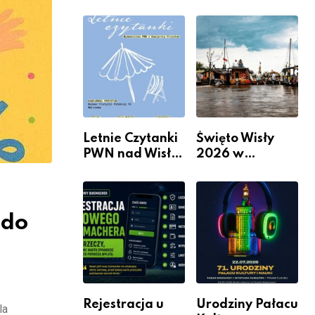
informacje i
Mieszkanie? 10
wydarzenia z
Sposobów Na
dzielnicy
Więcej
Przestrzeni Bez
Kosztownego
Remontu
Letnie Czytanki
Święto Wisły
PWN nad Wisłą.
2026 w
Niedziela z
Warszawie –
książką, kawą i
kiedy, gdzie i co
chwilą dla
się będzie działo
siebie
2 sierpnia
 do
Rejestracja u
Urodziny Pałacu
la