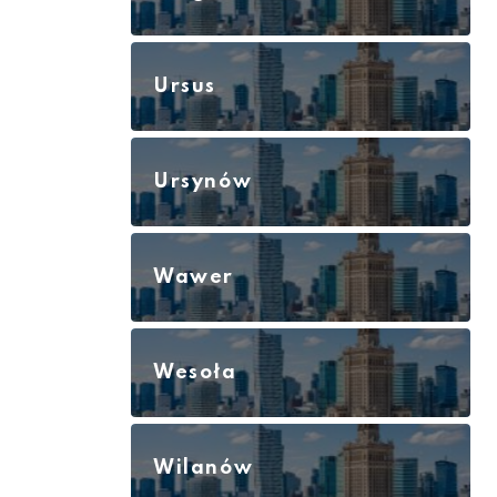
Ursus
Ursynów
Wawer
Wesoła
Wilanów