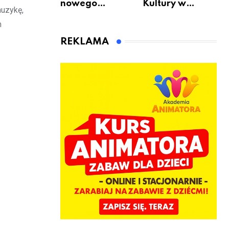
nowego
Kultury w
muzykę,
bukmachera: 8
Warszawie –
m
rzeczy, które
skorzystaj z
warto
urodzinowych
REKLAMA
sprawdzić przed
atrakcji!
pierwszą
wpłatą