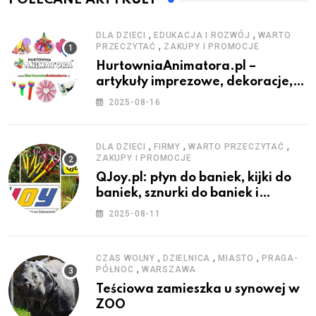
,
,
DLA DZIECI
EDUKACJA I ROZWÓJ
WARTO
,
PRZECZYTAĆ
ZAKUPY I PROMOCJE
HurtowniaAnimatora.pl –
artykuły imprezowe, dekoracje,
stroje i akcesoria dla animatorów
2025-08-16
,
,
,
DLA DZIECI
FIRMY
WARTO PRZECZYTAĆ
ZAKUPY I PROMOCJE
QJoy.pl: płyn do baniek, kijki do
baniek, sznurki do baniek i
zestawy do baniek
2025-08-11
,
,
,
CZAS WOLNY
DZIELNICA
MIASTO
PRAGA-
,
PÓŁNOC
WARSZAWA
Teściowa zamieszka u synowej w
ZOO