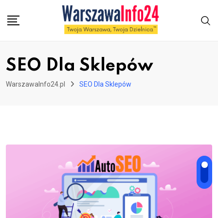
Skip
to
content
SEO Dla Sklepów
WarszawaInfo24.pl
SEO Dla Sklepów