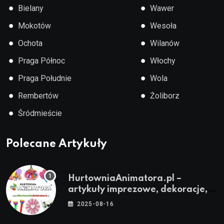
●
●
Bielany
Wawer
●
●
Mokotów
Wesoła
●
●
Ochota
Wilanów
●
●
Praga Północ
Włochy
●
●
Praga Południe
Wola
●
●
Rembertów
Żoliborz
●
Śródmieście
Polecane Artykuły
HurtowniaAnimatora.pl –
artykuły imprezowe, dekoracje,
stroje i akcesoria dla animatorów
2025-08-16