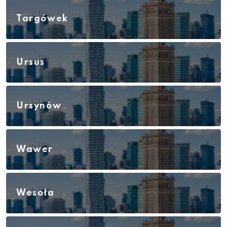
Targówek
Ursus
Ursynów
Wawer
Wesoła