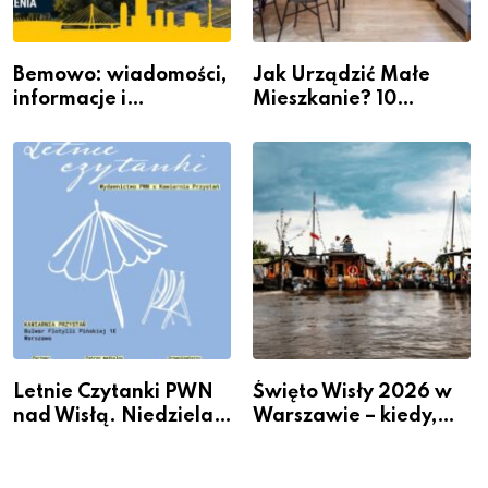
Bemowo: wiadomości,
Jak Urządzić Małe
informacje i
Mieszkanie? 10
wydarzenia z dzielnicy
Sposobów Na Więcej
Przestrzeni Bez
Kosztownego Remontu
Letnie Czytanki PWN
Święto Wisły 2026 w
nad Wisłą. Niedziela z
Warszawie – kiedy,
książką, kawą i chwilą
gdzie i co się będzie
dla siebie
działo 2 sierpnia