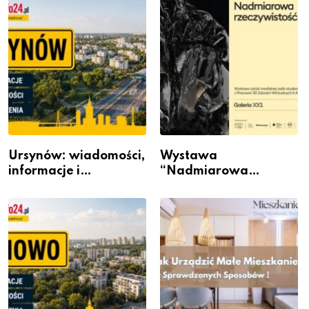
Ursynów: wiadomości,
Wystawa
informacje i
“Nadmiarowa
wydarzenia z dzielnicy
rzeczywistość” w
Galerii XX1