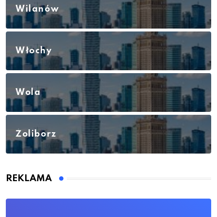
Wilanów
Włochy
Wola
Żoliborz
REKLAMA