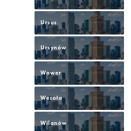
Ursus
Ursynów
Wawer
Wesoła
Wilanów