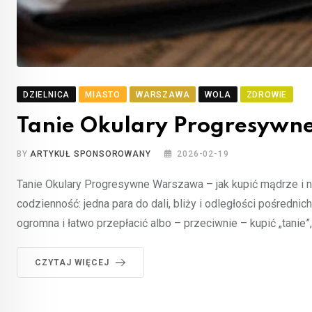
DZIELNICA
MIASTO
WARSZAWA
WOLA
ZDROWIE
Tanie Okulary Progresywn
BY
ARTYKUŁ SPONSOROWANY
2026-02-19
Tanie Okulary Progresywne Warszawa – jak kupić mądrze i n
codzienność: jedna para do dali, bliży i odległości pośredni
ogromna i łatwo przepłacić albo – przeciwnie – kupić „tanie”
CZYTAJ WIĘCEJ