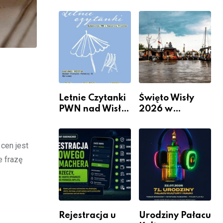
informacje i
Mieszkanie? 10
wydarzenia z
Sposobów Na
dzielnicy
Więcej
Przestrzeni Bez
Kosztownego
Remontu
Letnie Czytanki
Święto Wisły
PWN nad Wisłą.
2026 w
Niedziela z
Warszawie –
książką, kawą i
kiedy, gdzie i co
chwilą dla
się będzie działo
 cen jest
siebie
2 sierpnia
e frazę
Rejestracja u
Urodziny Pałacu