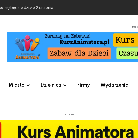
o się będzie działo 2 sierpnia
rek
Miasto
Dzielnica
Firmy
Wydarzenia
reklama