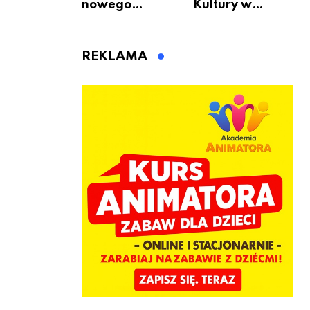
nowego
Kultury w
bukmachera: 8
Warszawie –
rzeczy, które
skorzystaj z
warto
urodzinowych
REKLAMA
sprawdzić przed
atrakcji!
pierwszą
wpłatą