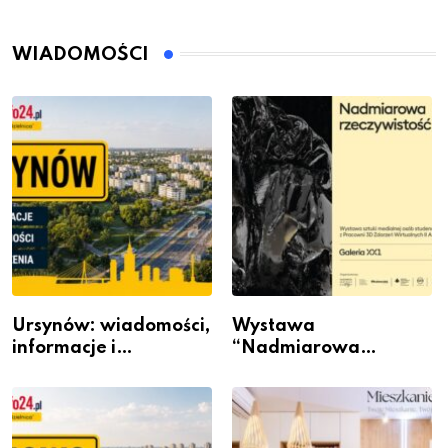
WIADOMOŚCI
Ursynów: wiadomości,
Wystawa
informacje i
“Nadmiarowa
wydarzenia z dzielnicy
rzeczywistość” w
Galerii XX1