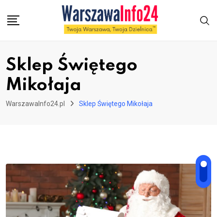
Skip
to
content
Sklep Świętego
Mikołaja
WarszawaInfo24.pl
Sklep Świętego Mikołaja