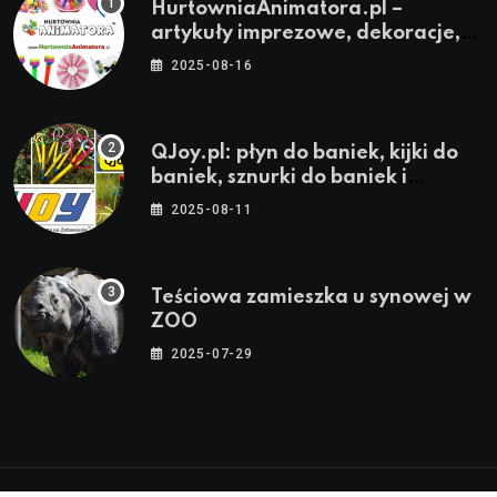
HurtowniaAnimatora.pl –
artykuły imprezowe, dekoracje,
stroje i akcesoria dla animatorów
2025-08-16
QJoy.pl: płyn do baniek, kijki do
baniek, sznurki do baniek i
zestawy do baniek
2025-08-11
Teściowa zamieszka u synowej w
ZOO
2025-07-29