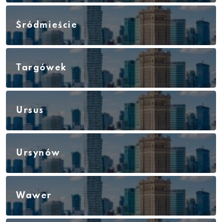
Śródmieście
Targówek
Ursus
Ursynów
Wawer