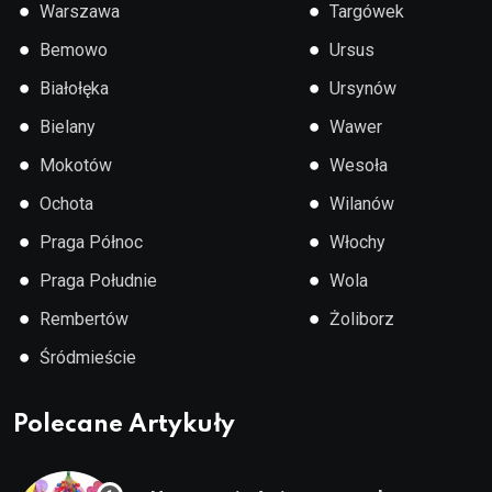
●
●
Warszawa
Targówek
●
●
Bemowo
Ursus
●
●
Białołęka
Ursynów
●
●
Bielany
Wawer
●
●
Mokotów
Wesoła
●
●
Ochota
Wilanów
●
●
Praga Północ
Włochy
●
●
Praga Południe
Wola
●
●
Rembertów
Żoliborz
●
Śródmieście
Polecane Artykuły