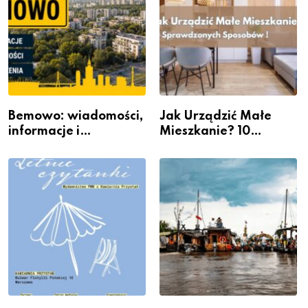
Bemowo: wiadomości,
Jak Urządzić Małe
informacje i
Mieszkanie? 10
wydarzenia z dzielnicy
Sposobów Na Więcej
Przestrzeni Bez
Kosztownego Remontu