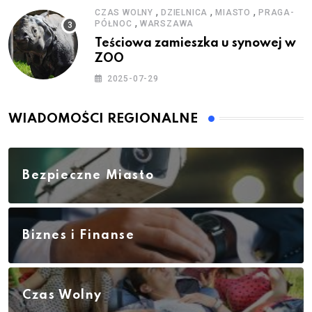
,
,
,
CZAS WOLNY
DZIELNICA
MIASTO
PRAGA-
,
PÓŁNOC
WARSZAWA
Teściowa zamieszka u synowej w
ZOO
2025-07-29
WIADOMOŚCI REGIONALNE
Bezpieczne Miasto
Biznes i Finanse
Czas Wolny