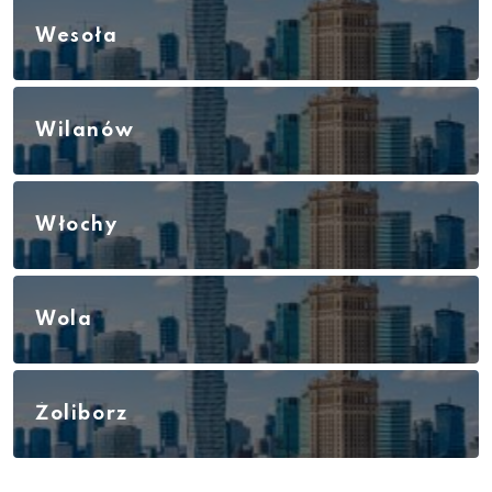
Wesoła
Wilanów
Włochy
Wola
Żoliborz