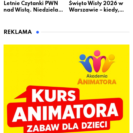
Letnie Czytanki PWN
Święto Wisły 2026 w
nad Wisłą. Niedziela z
Warszawie – kiedy,
książką, kawą i chwilą
gdzie i co się będzie
dla siebie
działo 2 sierpnia
REKLAMA