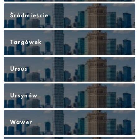
Śródmieście
Targówek
Ursus
Ursynów
Wawer