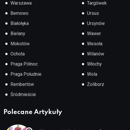
●
●
Warszawa
Targówek
●
●
Bemowo
Ursus
●
●
Białołęka
Ursynów
●
●
Bielany
Wawer
●
●
Mokotów
Wesoła
●
●
Ochota
Wilanów
●
●
Praga Północ
Włochy
●
●
Praga Południe
Wola
●
●
Rembertów
Żoliborz
●
Śródmieście
Polecane Artykuły