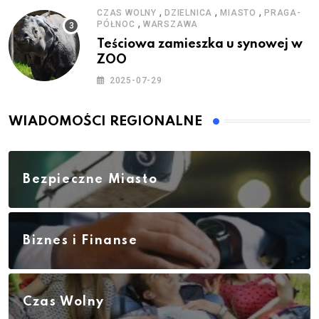
,
,
,
CZAS WOLNY
DZIELNICA
MIASTO
PRAGA-
,
PÓŁNOC
WARSZAWA
Teściowa zamieszka u synowej w
ZOO
2025-07-29
WIADOMOŚCI REGIONALNE
Bezpieczne Miasto
Biznes i Finanse
Czas Wolny