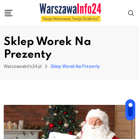
Skip
to
content
Sklep Worek Na
Prezenty
WarszawaInfo24.pl
Sklep Worek Na Prezenty