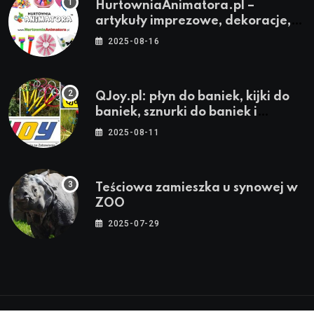
HurtowniaAnimatora.pl –
artykuły imprezowe, dekoracje,
stroje i akcesoria dla animatorów
2025-08-16
QJoy.pl: płyn do baniek, kijki do
baniek, sznurki do baniek i
zestawy do baniek
2025-08-11
Teściowa zamieszka u synowej w
ZOO
2025-07-29