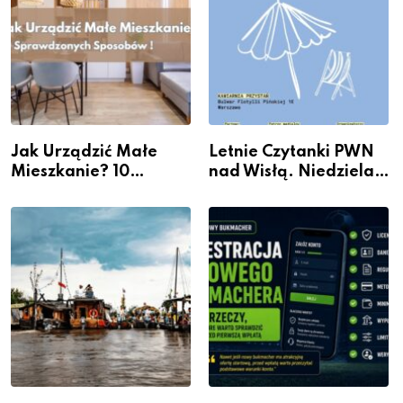
Jak Urządzić Małe
Letnie Czytanki PWN
Mieszkanie? 10
nad Wisłą. Niedziela z
Sposobów Na Więcej
książką, kawą i chwilą
Przestrzeni Bez
dla siebie
Kosztownego Remontu