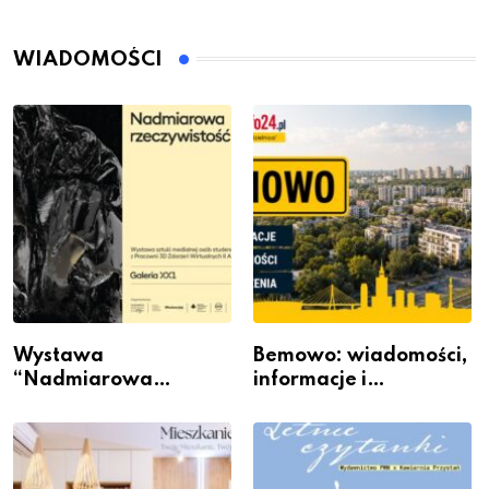
WIADOMOŚCI
Wystawa
Bemowo: wiadomości,
“Nadmiarowa
informacje i
rzeczywistość” w
wydarzenia z dzielnicy
Galerii XX1