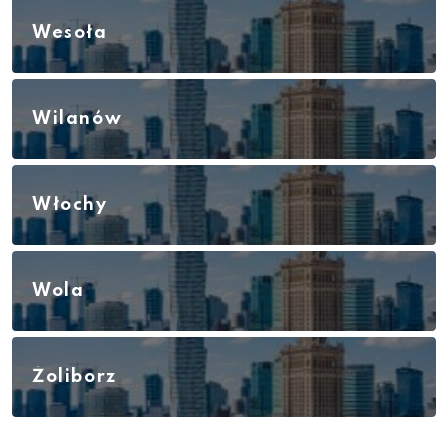
Wesoła
Wilanów
Włochy
Wola
Żoliborz