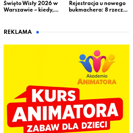
Święto Wisły 2026 w
Rejestracja u nowego
Warszawie – kiedy,
bukmachera: 8 rzeczy,
gdzie i co się będzie
które warto sprawdzić
działo 2 sierpnia
przed pierwszą wpłatą
REKLAMA