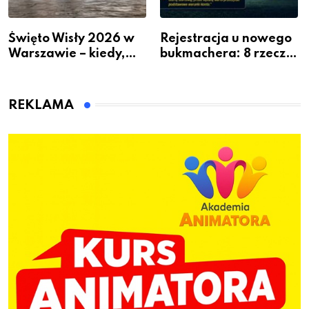
Święto Wisły 2026 w
Rejestracja u nowego
Warszawie – kiedy,
bukmachera: 8 rzeczy,
gdzie i co się będzie
które warto sprawdzić
działo 2 sierpnia
przed pierwszą wpłatą
REKLAMA