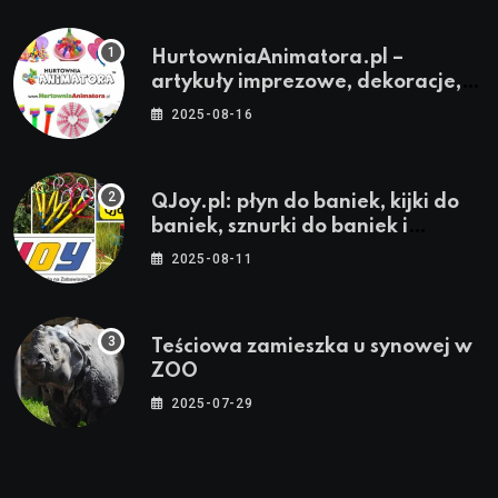
HurtowniaAnimatora.pl –
artykuły imprezowe, dekoracje,
stroje i akcesoria dla animatorów
2025-08-16
QJoy.pl: płyn do baniek, kijki do
baniek, sznurki do baniek i
zestawy do baniek
2025-08-11
Teściowa zamieszka u synowej w
ZOO
2025-07-29