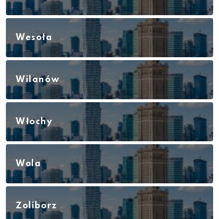
Wesoła
Wilanów
Włochy
Wola
Żoliborz