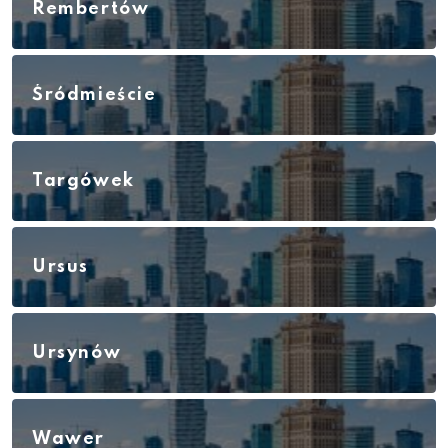
Rembertów
Śródmieście
Targówek
Ursus
Ursynów
Wawer