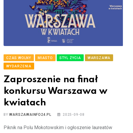
CZAS WOLNY
MIASTO
STYL ŻYCIA
WARSZAWA
WYDARZENIA
Zaproszenie na finał
konkursu Warszawa w
kwiatach
BY
WARSZAWAINFO24.PL
2025-09-08
Piknik na Polu Mokotowskim i ogłoszenie laureatów