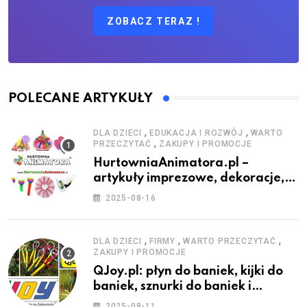
ZOBACZ TERAZ !
POLECANE ARTYKUŁY
,
,
DLA DZIECI
EDUKACJA I ROZWÓJ
WARTO
,
PRZECZYTAĆ
ZAKUPY I PROMOCJE
HurtowniaAnimatora.pl –
artykuły imprezowe, dekoracje,
stroje i akcesoria dla animatorów
2025-08-16
,
,
,
DLA DZIECI
FIRMY
WARTO PRZECZYTAĆ
ZAKUPY I PROMOCJE
QJoy.pl: płyn do baniek, kijki do
baniek, sznurki do baniek i
zestawy do baniek
2025-08-11