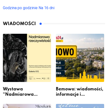
Godzina po godzinie
Na 16 dni
WIADOMOŚCI
Wystawa
Bemowo: wiadomości,
“Nadmiarowa
informacje i
rzeczywistość” w
wydarzenia z dzielnicy
Galerii XX1