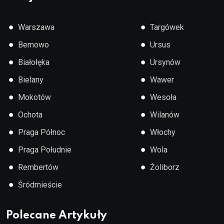
●
●
Warszawa
Targówek
●
●
Bemowo
Ursus
●
●
Białołęka
Ursynów
●
●
Bielany
Wawer
●
●
Mokotów
Wesoła
●
●
Ochota
Wilanów
●
●
Praga Północ
Włochy
●
●
Praga Południe
Wola
●
●
Rembertów
Żoliborz
●
Śródmieście
Polecane Artykuły