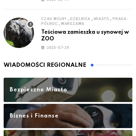
,
,
,
CZAS WOLNY
DZIELNICA
MIASTO
PRAGA-
,
PÓŁNOC
WARSZAWA
Teściowa zamieszka u synowej w
ZOO
2025-07-29
WIADOMOŚCI REGIONALNE
Bezpieczne Miasto
Biznes i Finanse