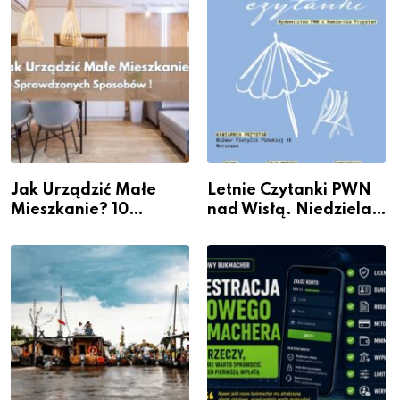
Jak Urządzić Małe
Letnie Czytanki PWN
Mieszkanie? 10
nad Wisłą. Niedziela z
Sposobów Na Więcej
książką, kawą i chwilą
Przestrzeni Bez
dla siebie
Kosztownego Remontu